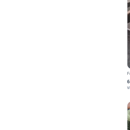
F
6
V