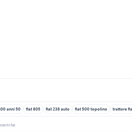
1100 anni 50
fiat 805
fiat 238 auto
fiat 500 topolino
trattore fi
cerchi fiat