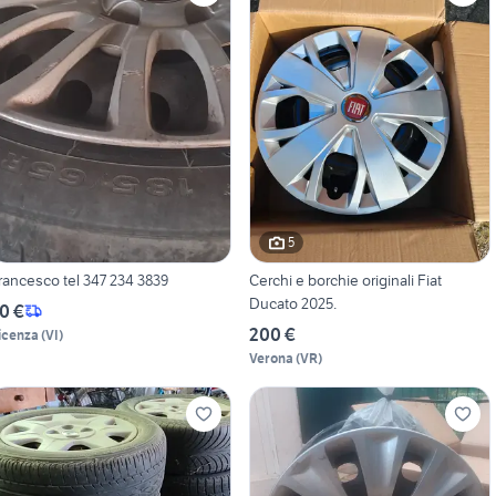
5
rancesco tel 347 234 3839
Cerchi e borchie originali Fiat
Ducato 2025.
0 €
200 €
icenza
(
VI
)
Verona
(
VR
)