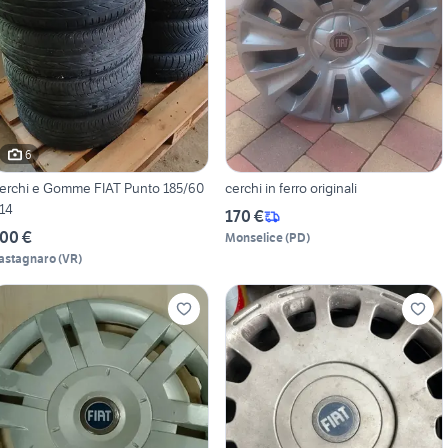
6
erchi e Gomme FIAT Punto 185/60
cerchi in ferro originali
14
170 €
00 €
Monselice
(
PD
)
astagnaro
(
VR
)