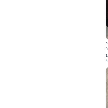
P
R
1
P