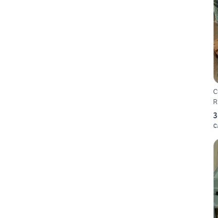
C
R
3
C