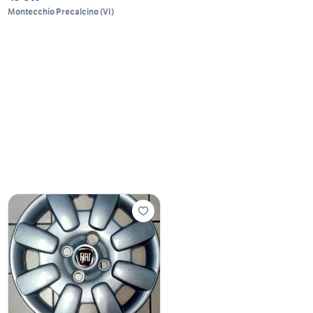
Montecchio Precalcino
(
VI
)