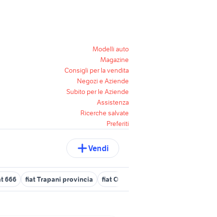
Modelli auto
Magazine
Consigli per la vendita
Negozi e Aziende
Subito per le Aziende
Assistenza
Ricerche salvate
Preferiti
Vendi
at 666
fiat Trapani provincia
fiat Ostuni
fiat 880 dt
fiat dino f