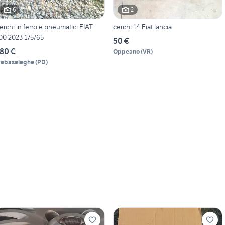
6
2
erchi in ferro e pneumatici FIAT
cerchi 14 Fiat lancia
00 2023 175/65
50 €
80 €
Oppeano
(
VR
)
rebaseleghe
(
PD
)