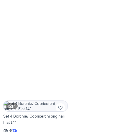
4
Set 4 Borchie/ Copricerchi originali
Fiat 14”
45 €