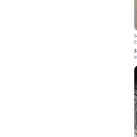
S
C
3
V