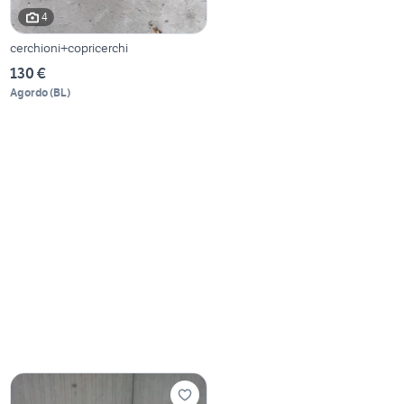
4
cerchioni+copricerchi
130 €
Agordo
(
BL
)