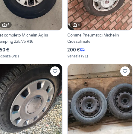
6
4
et completo Michelin Agilis
Gomme Pneumatici Michelin
amping 225/75 R16
Crossclimate
50 €
200 €
igonza
(
PD
)
Venezia
(
VE
)