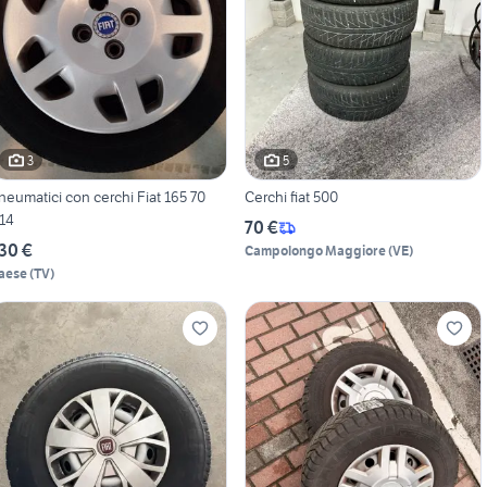
3
5
neumatici con cerchi Fiat 165 70
Cerchi fiat 500
14
70 €
30 €
Campolongo Maggiore
(
VE
)
aese
(
TV
)