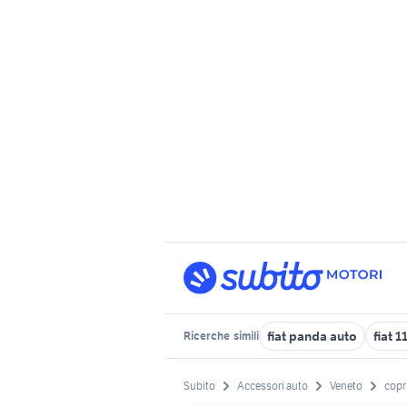
fiat panda auto
fiat 
Ricerche
simili
Subito
Accessori auto
Veneto
copri