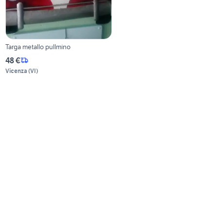
Targa metallo pullmino
48 €
Vicenza
(
VI
)