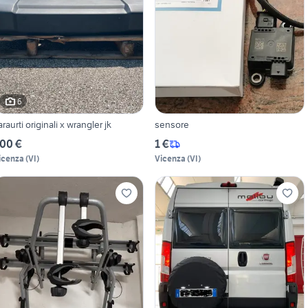
6
araurti originali x wrangler jk
sensore
00 €
1 €
icenza
(
VI
)
Vicenza
(
VI
)