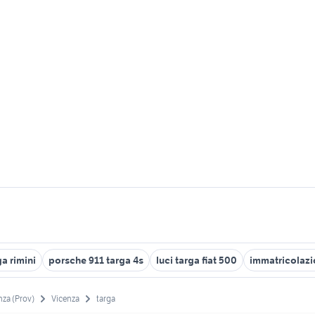
ga rimini
porsche 911 targa 4s
luci targa fiat 500
immatricolazi
nza (Prov)
Vicenza
targa