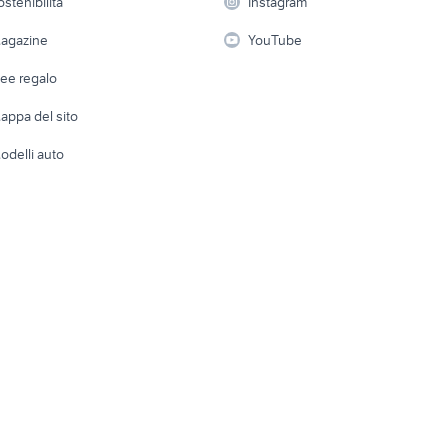
ostenibilità
Instagram
lavoro
i
Fotografia
Giardino 
agazine
YouTube
Attrezzature di lavoro
Telefonia
Abbigli
dee regalo
Accesso
e altro
appa del sito
Tutto per
odelli auto