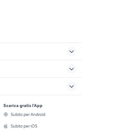
ssori
hyundai i20 bianca
furgone cassone fisso usato
sports e hobby
auto solo passaggio
a
Scarica gratis l'App
Animali
Campania
Subito per Android
ento e
auto grandinate
Accessori per animali
hi
Subito per iOS
Musica e Film
omestici