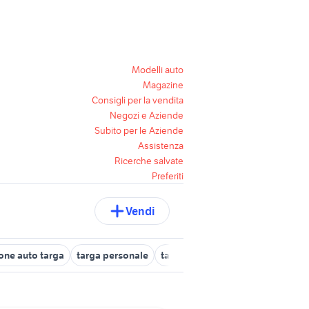
Modelli auto
Magazine
Consigli per la vendita
Negozi e Aziende
Subito per le Aziende
Assistenza
Ricerche salvate
Preferiti
Vendi
one auto targa
targa personale
targa mk
targa laterale moto