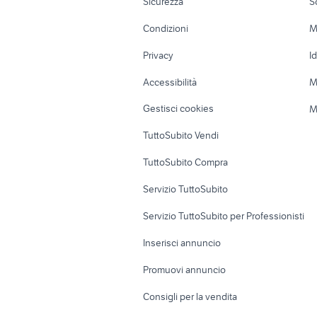
Sicurezza
S
Accessori Moto
Terreni e rustic
Condizioni
M
Nautica
Garage e box
Privacy
I
Caravan e Camper
Loft, mansarde 
Accessibilità
M
Veicoli commerciali
Case vacanza
Gestisci cookies
M
Uffici e Locali
TuttoSubito Vendi
commerciali
TuttoSubito Compra
Servizio TuttoSubito
Servizio TuttoSubito per Professionisti
Inserisci annuncio
Promuovi annuncio
Consigli per la vendita