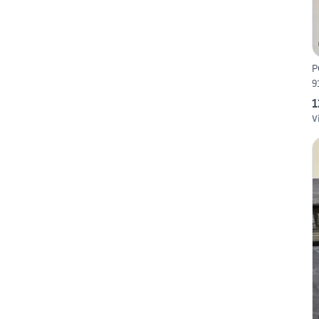
P
9
1
V