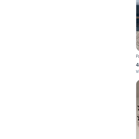
P
4
V