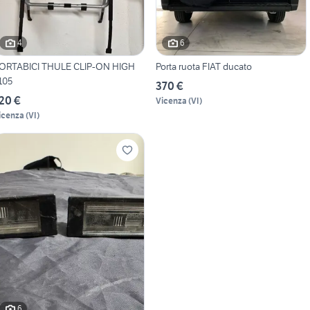
4
6
ORTABICI THULE CLIP-ON HIGH
Porta ruota FIAT ducato
105
370 €
20 €
Vicenza
(
VI
)
icenza
(
VI
)
6