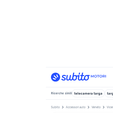
telecamera targa
tar
Ricerche
simili
Subito
Accessori auto
Veneto
Vice