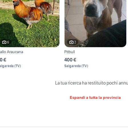
6
2
allo Araucana
Pitbull
0 €
400 €
algareda
(
TV
)
Salgareda
(
TV
)
La tua ricerca ha restituito pochi ann
Espandi a tutta la provincia