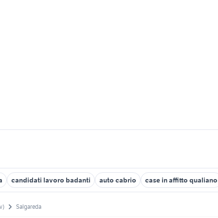
a
candidati lavoro badanti
auto cabrio
case in affitto qualiano
v)
Salgareda