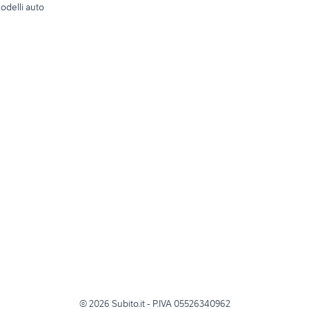
odelli auto
©
2026
Subito.it - P.IVA 05526340962