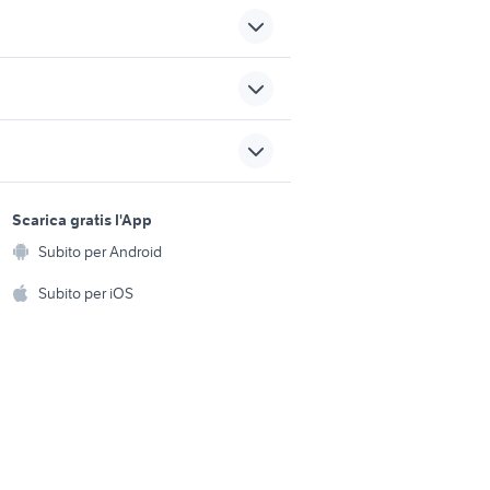
mini usate veneto
golf 8 gti
sports e hobby
a
Scarica gratis l'App
Animali
Subito per Android
ento e
Accessori per animali
hi
Subito per iOS
Musica e Film
omestici
Libri e Riviste
e Fai da te
Strumenti Musicali
amento e
ri
Sports
 i bambini
Biciclette