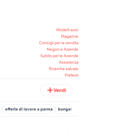
Modelli auto
Magazine
Consigli per la vendita
Negozi e Aziende
Subito per le Aziende
Assistenza
Ricerche salvate
Preferiti
Vendi
offerte di lavoro a parma
bungalow Emilia Romagna
moto usa