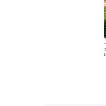
G
4
S