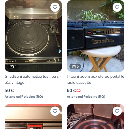
4
5
Giradischi automatico toshiba sr-
Hitachi boom box stereo portatile
b12 vintage hifi
radio cassette
50 €
60 €
Ariano nel Polesine
(
RO
)
Ariano nel Polesine
(
RO
)