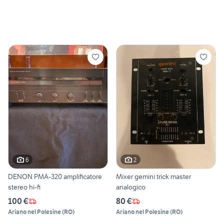
6
2
DENON PMA-320 amplificatore
Mixer gemini trick master
stereo hi-fi
analogico
100 €
80 €
Ariano nel Polesine
(
RO
)
Ariano nel Polesine
(
RO
)