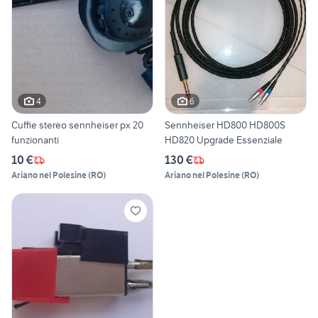
4
6
Cuffie stereo sennheiser px 20
Sennheiser HD800 HD800S
funzionanti
HD820 Upgrade Essenziale
10 €
130 €
Ariano nel Polesine
(
RO
)
Ariano nel Polesine
(
RO
)