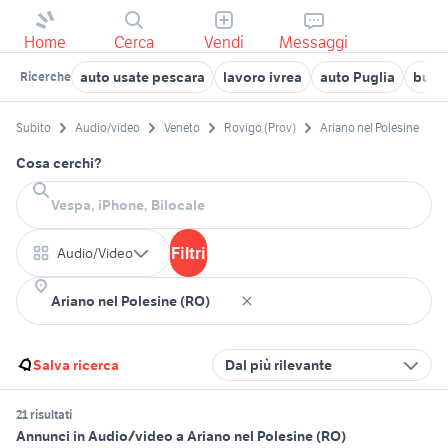
Home
Cerca
Vendi
Messaggi
auto usate pescara
lavoro ivrea
auto Puglia
bung
Ricerche
Subito
Audio/video
Veneto
Rovigo (Prov)
Ariano nel Polesine
Cosa cerchi?
Filtri
Audio/Video
Salva ricerca
Dal più rilevante
21 risultati
Annunci in Audio/video a Ariano nel Polesine (RO)