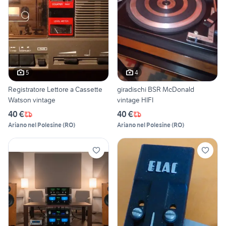
5
4
Registratore Lettore a Cassette
giradischi BSR McDonald
Watson vintage
vintage HIFI
40 €
40 €
Ariano nel Polesine
(
RO
)
Ariano nel Polesine
(
RO
)