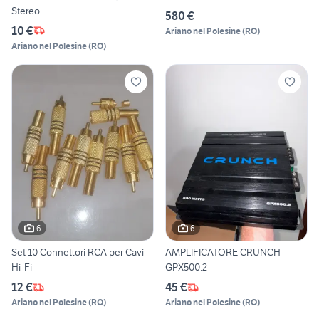
Stereo
580 €
10 €
Ariano nel Polesine
(
RO
)
Ariano nel Polesine
(
RO
)
6
6
Set 10 Connettori RCA per Cavi
AMPLIFICATORE CRUNCH
Hi-Fi
GPX500.2
12 €
45 €
Ariano nel Polesine
(
RO
)
Ariano nel Polesine
(
RO
)