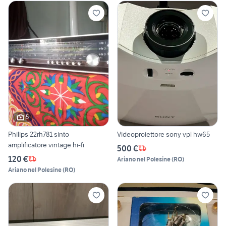
5
Philips 22rh781 sinto
Videoproiettore sony vpl hw65
amplificatore vintage hi-fi
500 €
120 €
Ariano nel Polesine
(
RO
)
Ariano nel Polesine
(
RO
)