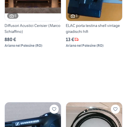
6
3
Diffusori Acustici Cerisier (Marco
ELAC porta testina shell vintage
Schiaffino)
giradischi hifi
880 €
13 €
Ariano nel Polesine
(
RO
)
Ariano nel Polesine
(
RO
)