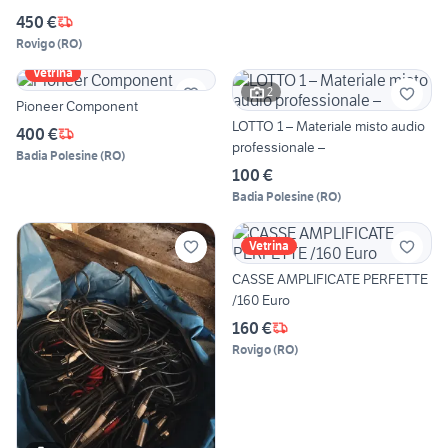
450 €
Rovigo
(
RO
)
Vetrina
2
Pioneer Component
LOTTO 1 – Materiale misto audio
400 €
professionale –
Badia Polesine
(
RO
)
100 €
Badia Polesine
(
RO
)
Vetrina
CASSE AMPLIFICATE PERFETTE
/160 Euro
160 €
Rovigo
(
RO
)