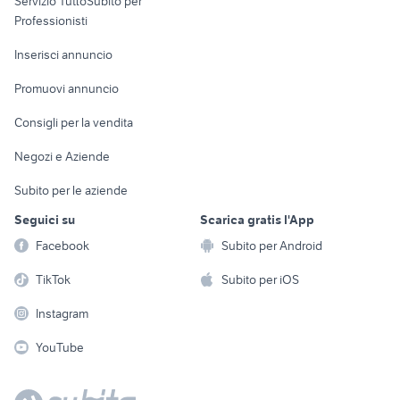
Servizio TuttoSubito per
persona
Informatica
Animali
Professionisti
Arredamento e
Console e
Accessori per
Casalinghi
Inserisci annuncio
Videogiochi
animali
Elettrodomestici
Promuovi annuncio
Audio/Video
Musica e Film
Giardino e Fai da te
Consigli per la vendita
Fotografia
Libri e Riviste
Abbigliamento e
Negozi e Aziende
Telefonia
Strumenti Musicali
Accessori
Subito per le aziende
Sports
Tutto per i bambini
Seguici su
Scarica gratis l'App
Biciclette
Facebook
Subito per Android
Collezionismo
TikTok
Subito per iOS
Instagram
YouTube