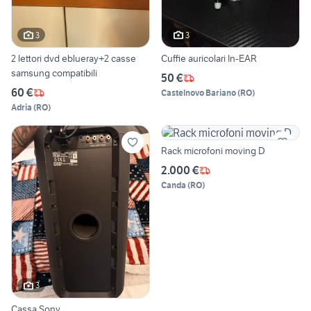
3
3
2 lettori dvd eblueray+2 casse
Cuffie auricolari In-EAR
samsung compatibili
50 €
60 €
Castelnovo Bariano
(
RO
)
Adria
(
RO
)
Rack microfoni moving D
2.000 €
Canda
(
RO
)
3
Cassa Sony