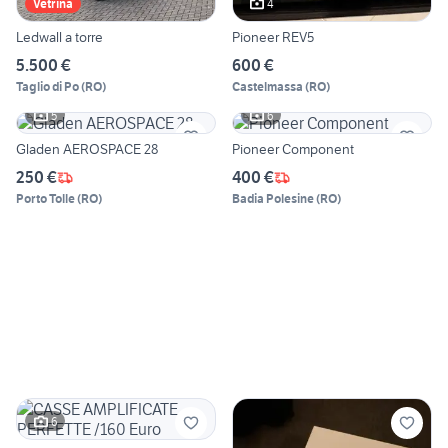
4
Vetrina
Ledwall a torre
Pioneer REV5
5.500 €
600 €
Taglio di Po
(
RO
)
Castelmassa
(
RO
)
5
6
Gladen AEROSPACE 28
Pioneer Component
250 €
400 €
Porto Tolle
(
RO
)
Badia Polesine
(
RO
)
6