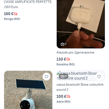
CASSE AMPLIFICATE PERFETTE
/160 Euro
160 €
Rovigo
(
RO
)
5
Airpods pro 2generazione
130 €
Rosolina
(
RO
)
6
cassa bluetooth Bose colourlink
sound 2
100 €
Adria
(
RO
)