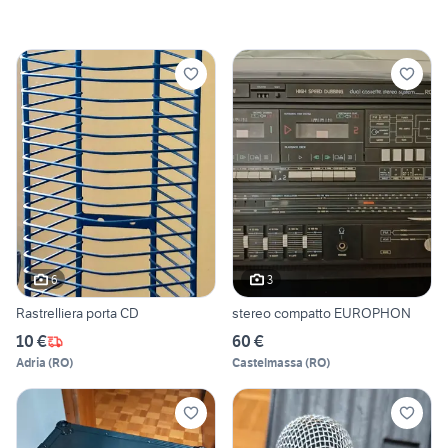
6
3
Rastrelliera porta CD
stereo compatto EUROPHON
10 €
60 €
Adria
(
RO
)
Castelmassa
(
RO
)