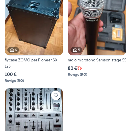
6
5
flycase ZOMO per Pioneer SX
radio microfono Samson stage 55
123
80 €
100 €
Rovigo
(
RO
)
Rovigo
(
RO
)