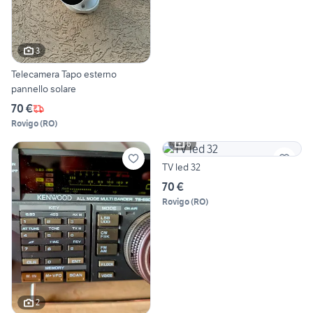
3
Telecamera Tapo esterno
pannello solare
70 €
Rovigo
(
RO
)
6
TV led 32
70 €
Rovigo
(
RO
)
2