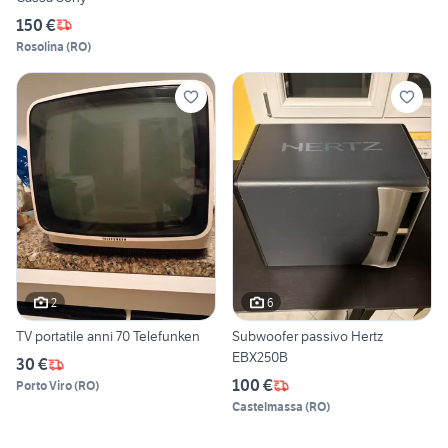
150 €
Rosolina
(
RO
)
2
6
TV portatile anni 70 Telefunken
Subwoofer passivo Hertz
EBX250B
30 €
100 €
Porto Viro
(
RO
)
Castelmassa
(
RO
)