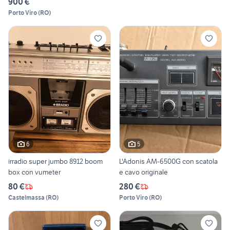
900 €
Porto Viro
(
RO
)
6
5
irradio super jumbo 8912 boom
L'Adonis AM-6500G con scatola
box con vumeter
e cavo originale
80 €
280 €
Castelmassa
(
RO
)
Porto Viro
(
RO
)