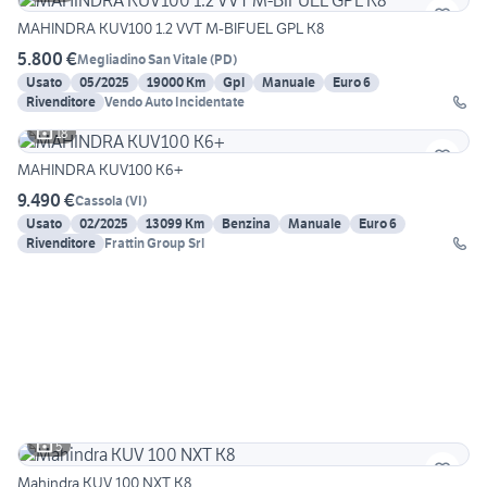
MAHINDRA KUV100 1.2 VVT M-BIFUEL GPL K8
5.800 €
Megliadino San Vitale
(
PD
)
Usato
05/2025
19000 Km
Gpl
Manuale
Euro 6
Rivenditore
Vendo Auto Incidentate
18
MAHINDRA KUV100 K6+
9.490 €
Cassola
(
VI
)
Usato
02/2025
13099 Km
Benzina
Manuale
Euro 6
Rivenditore
Frattin Group Srl
5
Mahindra KUV 100 NXT K8