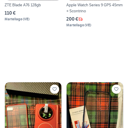
ZTE Blade A76 128gb
Apple Watch Series 9 GPS 45mm
+ Scontrino
110 €
200 €
Martellago
(
VE
)
Martellago
(
VE
)