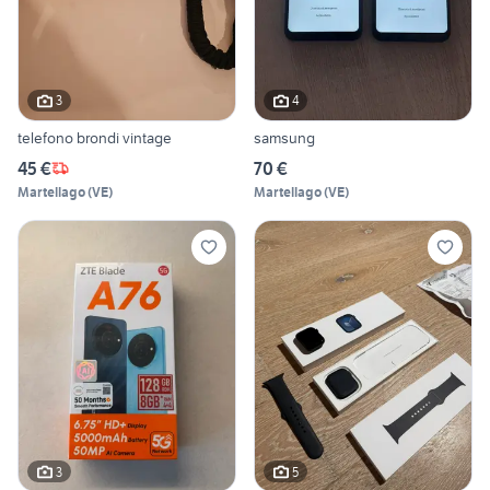
3
4
telefono brondi vintage
samsung
45 €
70 €
Martellago
(
VE
)
Martellago
(
VE
)
3
5