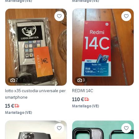
Martellago
(
VE
)
Martellago
(
VE
)
2
3
lotto x35 custodia universale per
REDMI 14C
smartphone
110 €
15 €
Martellago
(
VE
)
Martellago
(
VE
)