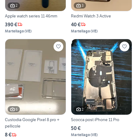
2
3
Apple watch series 11 46mm
Redmi Watch 3 Active
390 €
40 €
Martellago
(
VE
)
Martellago
(
VE
)
6
2
Custodia Google Pixel 8 pro +
Scocca post iPhone 11 Pro
pellicole
50 €
8 €
Martellago
(
VE
)