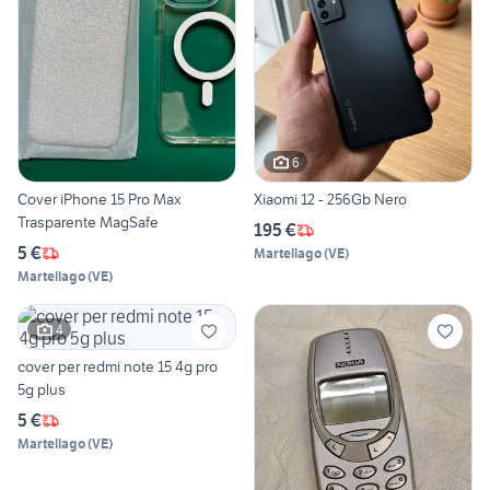
6
Cover iPhone 15 Pro Max
Xiaomi 12 - 256Gb Nero
Trasparente MagSafe
195 €
5 €
Martellago
(
VE
)
Martellago
(
VE
)
4
cover per redmi note 15 4g pro
5g plus
5 €
Martellago
(
VE
)