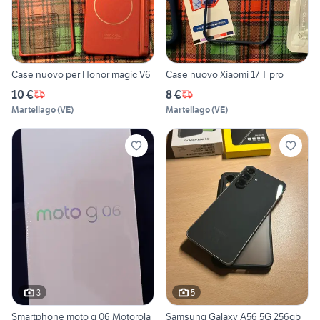
Case nuovo per Honor magic V6
Case nuovo Xiaomi 17 T pro
10 €
8 €
Martellago
(
VE
)
Martellago
(
VE
)
3
5
Smartphone moto g 06 Motorola
Samsung Galaxy A56 5G 256gb