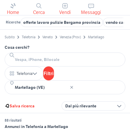
Home
Cerca
Vendi
Messaggi
offerte lavoro pulizie Bergamo provincia
vendo cani si
Ricerche
Subito
Telefonia
Veneto
Venezia (Prov)
Martellago
Cosa cerchi?
Filtri
Telefonia
Salva ricerca
Dal più rilevante
88 risultati
Annunci in Telefonia a Martellago