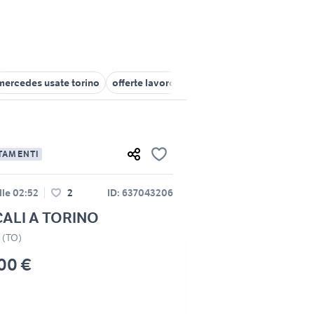
mercedes usate torino
offerte lavoro torino Piemonte
citroen c2
TAMENTI
lle 02:52
2
ID: 637043206
CALI A TORINO
o (TO)
00 €