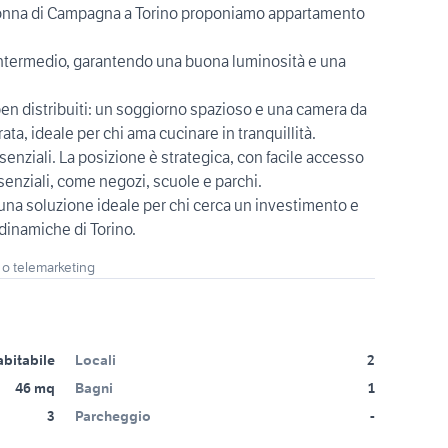
donna di Campagna a Torino proponiamo appartamento
 intermedio, garantendo una buona luminosità e una
ben distribuiti: un soggiorno spazioso e una camera da
ata, ideale per chi ama cucinare in tranquillità.
essenziali. La posizione è strategica, con facile accesso
essenziali, come negozi, scuole e parchi.
a soluzione ideale per chi cerca un investimento e
dinamiche di Torino.
 o telemarketing
abitabile
Locali
2
46 mq
Bagni
1
3
Parcheggio
-