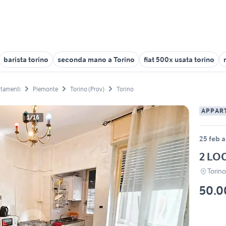
barista torino
seconda mano a Torino
fiat 500x usata torino
tamenti
Piemonte
Torino (Prov)
Torino
APPAR
1/16
25 feb a
2 LO
Torin
50.0