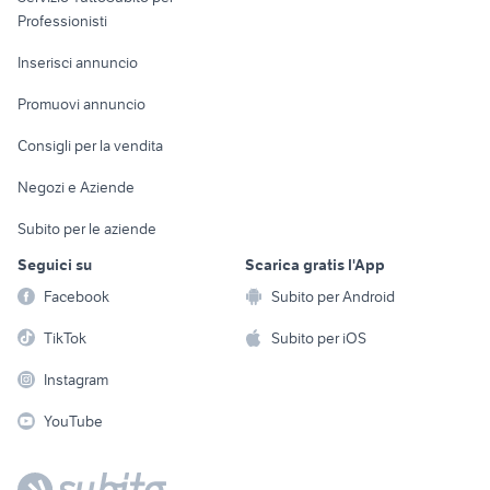
Informatica
Animali
vendita terreni san sperate
Professionisti
vendita terreni Nicotera
Arredamento e
Sardegna
Console e
Accessori per
Casalinghi
Inserisci annuncio
Videogiochi
animali
Elettrodomestici
Promuovi annuncio
Audio/Video
Musica e Film
Giardino e Fai da te
Consigli per la vendita
Fotografia
Libri e Riviste
Abbigliamento e
Negozi e Aziende
Telefonia
Strumenti Musicali
Accessori
Subito per le aziende
Sports
Tutto per i bambini
Seguici su
Scarica gratis l'App
Biciclette
Facebook
Subito per Android
Collezionismo
TikTok
Subito per iOS
Instagram
YouTube