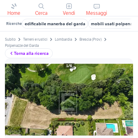
Home
Cerca
Vendi
Messaggi
edificabile manerba del garda
mobili usati polpenazz
Ricerche
Subito
Terreni e rustici
Lombardia
Brescia (Prov)
Polpenazze del Garda
Torna alla ricerca
1/6