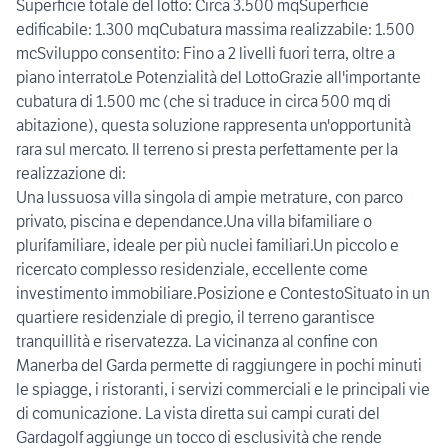
Superficie totale del lotto: Circa 3.500 mqSuperficie
edificabile: 1.300 mqCubatura massima realizzabile: 1.500
mcSviluppo consentito: Fino a 2 livelli fuori terra, oltre a
piano interratoLe Potenzialità del LottoGrazie all'importante
cubatura di 1.500 mc (che si traduce in circa 500 mq di
abitazione), questa soluzione rappresenta un'opportunità
rara sul mercato. Il terreno si presta perfettamente per la
realizzazione di:
Una lussuosa villa singola di ampie metrature, con parco
privato, piscina e dependance.Una villa bifamiliare o
plurifamiliare, ideale per più nuclei familiari.Un piccolo e
ricercato complesso residenziale, eccellente come
investimento immobiliare.Posizione e ContestoSituato in un
quartiere residenziale di pregio, il terreno garantisce
tranquillità e riservatezza. La vicinanza al confine con
Manerba del Garda permette di raggiungere in pochi minuti
le spiagge, i ristoranti, i servizi commerciali e le principali vie
di comunicazione. La vista diretta sui campi curati del
Gardagolf aggiunge un tocco di esclusività che rende