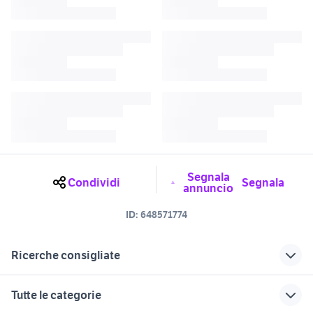
Segnala
Condividi
Segnala
annuncio
ID:
648571774
Ricerche consigliate
vendita appartamenti Polpenazze
bilocali padenghe sul garda
Tutte le categorie
del Garda