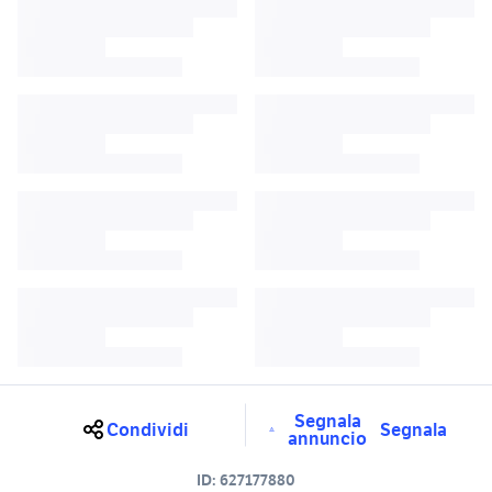
Segnala
Condividi
Segnala
annuncio
ID:
627177880