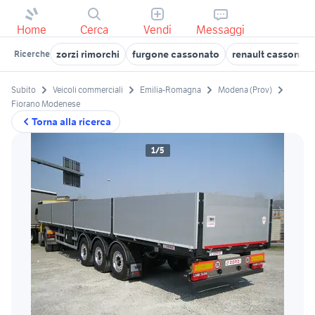
Home
Cerca
Vendi
Messaggi
zorzi rimorchi
furgone cassonato
renault cassonato
Ricerche
Subito
Veicoli commerciali
Emilia-Romagna
Modena (Prov)
Fiorano Modenese
Torna alla ricerca
1/5