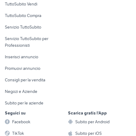
TuttoSubito Vendi
furgoni veicoli commerciali
Uffici e Locali
veicoli commerciali usati sicilia
Campania
TuttoSubito Compra
commerciali
scania r 500 veicoli commerciali
furgone vetrato usato
Servizio TuttoSubito
affitto locali Trieste
elettronica
per la casa e la
landini mistral 50 usato
sports e hobby
Servizio TuttoSubito per
persona
Informatica
Animali
Professionisti
Arredamento e
Console e
Accessori per
Casalinghi
Inserisci annuncio
Videogiochi
animali
Elettrodomestici
Promuovi annuncio
Audio/Video
Musica e Film
Giardino e Fai da te
Consigli per la vendita
Fotografia
Libri e Riviste
Abbigliamento e
Negozi e Aziende
Telefonia
Strumenti Musicali
Accessori
Subito per le aziende
Sports
Tutto per i bambini
Seguici su
Scarica gratis l'App
Biciclette
Facebook
Subito per Android
Collezionismo
TikTok
Subito per iOS