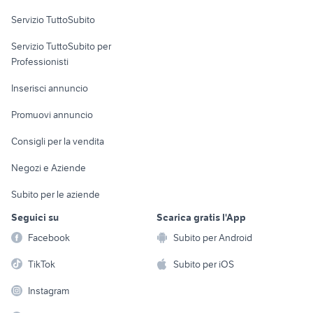
trattori usati partinico
trilaterale veicoli commerciali
Servizio TuttoSubito
camion cisterna
elettronica
per la casa e la
furgoni usati genova
sports e hobby
Servizio TuttoSubito per
persona
Informatica
Animali
Professionisti
Arredamento e
Console e
Accessori per
Casalinghi
Inserisci annuncio
Videogiochi
animali
Elettrodomestici
Promuovi annuncio
Audio/Video
Musica e Film
Giardino e Fai da te
Consigli per la vendita
Fotografia
Libri e Riviste
Abbigliamento e
Negozi e Aziende
Telefonia
Strumenti Musicali
Accessori
Subito per le aziende
Sports
Tutto per i bambini
Seguici su
Scarica gratis l'App
Biciclette
Facebook
Subito per Android
Collezionismo
TikTok
Subito per iOS
Instagram