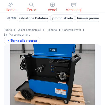
Home
Cerca
Vendi
Messaggi
saldatrice Calabria
promo skoda
huawei promo
Ricerche
Subito
Veicoli commerciali
Calabria
Cosenza (Prov)
San Marco Argentano
Torna alla ricerca
1/3