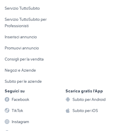
gru ferrari
scania r 500 veicoli commerciali
Servizio TuttoSubito
elettronica
per la casa e la
sports e hobby
Servizio TuttoSubito per
persona
Informatica
Animali
Professionisti
Arredamento e
Console e
Accessori per
Casalinghi
Inserisci annuncio
Videogiochi
animali
Elettrodomestici
Promuovi annuncio
Audio/Video
Musica e Film
Giardino e Fai da te
Consigli per la vendita
Fotografia
Libri e Riviste
Abbigliamento e
Negozi e Aziende
Telefonia
Strumenti Musicali
Accessori
Subito per le aziende
Sports
Tutto per i bambini
Seguici su
Scarica gratis l'App
Biciclette
Facebook
Subito per Android
Collezionismo
TikTok
Subito per iOS
Instagram