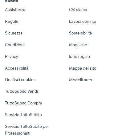
Subito
autonegozio usato patente b
furgoni usati genova
Auto
Appartamenti
Offerte di lavoro
Assistenza
Chi siamo
iveco vm 90
veicoli commerciali usati lazio
Accessori Auto
Camere/Posti letto
Servizi
trattori frutteto usati veneto
escavatori usati sicilia privati
Regole
Lavora con noi
Moto e Scooter
Ville singole e a
Candidati in cerca di
ribaltabili usati lombardia
antonio carraro
Sicurezza
Sostenibilità
schiera
lavoro
mini trattore cingolato
spurgo usato
Accessori Moto
Condizioni
Magazine
Terreni e rustici
Attrezzature di
massey ferguson frutteto usato
autonegozio minonzio
Nautica
lavoro
lamborghini 874 90
carraro tigre
Privacy
Idee regalo
Garage e box
Caravan e Camper
veicoli commerciali usati sicilia
scavabietole veicoli commerciali
Accessibilità
Mappa del sito
Loft, mansarde e
trattori agricoli usati lamezia
Veicoli commerciali
altro
piaggio veicoli commerciali
Gestisci cookies
Modelli auto
terme
Case vacanza
attivitÃƒÂ in vendita genova
miniescavatori bobcat
TuttoSubito Vendi
trattori agricoli usati fiano romano
cassoni scarrabili usati
Uffici e Locali
TuttoSubito Compra
commerciali
goldoni universal 230
furgone 5 posti
Servizio TuttoSubito
elettronica
per la casa e la
sports e hobby
Servizio TuttoSubito per
persona
Informatica
Animali
Professionisti
Arredamento e