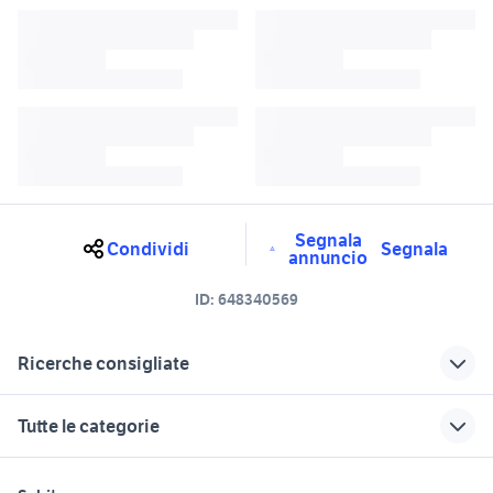
Segnala
Condividi
Segnala
annuncio
ID:
648340569
Ricerche consigliate
vendita terreni selvatica
conigli selvatici
Tutte le categorie
lepre selvatica
trivella giardino Lazio
cigni selvatici
trivella a giardino
motori
immobili
lavoro e servizi