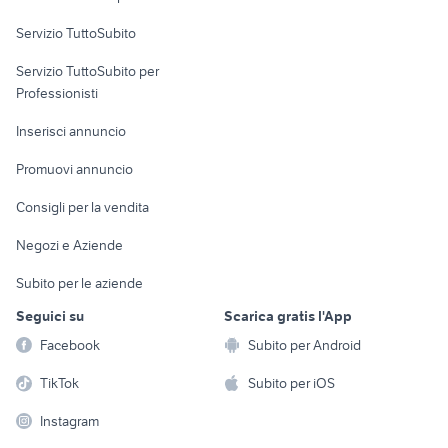
commerciali
ville pedara
ville in vendita a fondi
Servizio TuttoSubito
vendita ville Narbolia
case in vendita camponogara
elettronica
per la casa e la
sports e hobby
vendita ville giardino Acireale
Servizio TuttoSubito per
persona
affitto ville Alcamo
Informatica
Animali
Professionisti
Arredamento e
Console e
Accessori per
Casalinghi
Inserisci annuncio
Videogiochi
animali
Elettrodomestici
Promuovi annuncio
Audio/Video
Musica e Film
Giardino e Fai da te
Consigli per la vendita
Fotografia
Libri e Riviste
Abbigliamento e
Negozi e Aziende
Telefonia
Strumenti Musicali
Accessori
Subito per le aziende
Sports
Tutto per i bambini
Seguici su
Scarica gratis l'App
Biciclette
Facebook
Subito per Android
Collezionismo
TikTok
Subito per iOS
Instagram