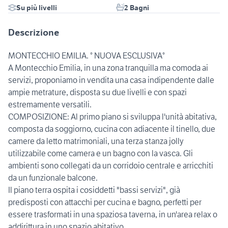
Su più livelli
2 Bagni
Descrizione
MONTECCHIO EMILIA. ° NUOVA ESCLUSIVA°
A Montecchio Emilia, in una zona tranquilla ma comoda ai
servizi, proponiamo in vendita una casa indipendente dalle
ampie metrature, disposta su due livelli e con spazi
estremamente versatili.
COMPOSIZIONE: Al primo piano si sviluppa l'unità abitativa,
composta da soggiorno, cucina con adiacente il tinello, due
camere da letto matrimoniali, una terza stanza jolly
utilizzabile come camera e un bagno con la vasca. Gli
ambienti sono collegati da un corridoio centrale e arricchiti
da un funzionale balcone.
Il piano terra ospita i cosiddetti "bassi servizi", già
predisposti con attacchi per cucina e bagno, perfetti per
essere trasformati in una spaziosa taverna, in un'area relax o
addirittura in uno spazio abitativo.