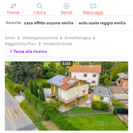
Home
Cerca
Vendi
Messaggi
casa affitto ozzano emilia
auto usate reggio emilia
Ricerche
Subito
Ville singole e a schiera
Emilia-Romagna
Reggio Emilia (Prov)
Montecchio Emilia
Torna alla ricerca
1/30