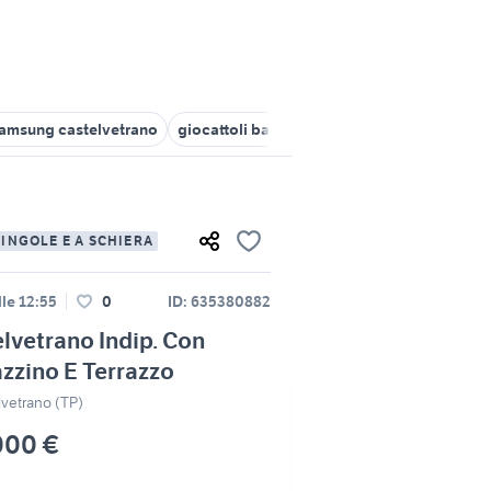
amsung castelvetrano
giocattoli bambini Castelvetrano
affitto
SINGOLE E A SCHIERA
lle 12:55
0
ID: 635380882
lvetrano Indip. Con
zino E Terrazzo
lvetrano (TP)
000 €