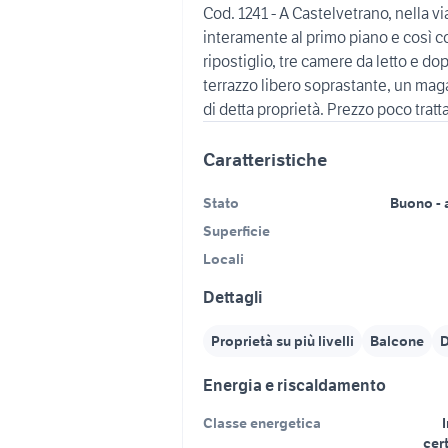
Cod. 1241 - A Castelvetrano, nella v
interamente al primo piano e così c
ripostiglio, tre camere da letto e do
terrazzo libero soprastante, un maga
di detta proprietà. Prezzo poco tratta
Caratteristiche
Stato
Buono - 
Superficie
Locali
Dettagli
Proprietà su più livelli
Balcone
D
Energia e riscaldamento
Classe energetica
I
cer