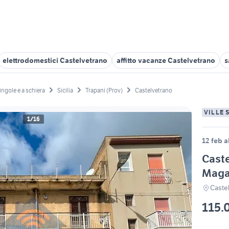
elettrodomestici Castelvetrano
affitto vacanze Castelvetrano
s
singole e a schiera
Sicilia
Trapani (Prov)
Castelvetrano
VILLE 
1/16
12 feb a
Caste
Magaz
Caste
115.