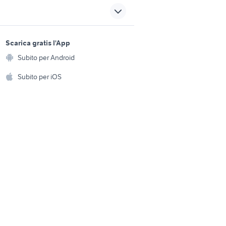
usicali
cerco magazzini economici a
palermo
azzini
strumenti musicali
sports e hobby
castelvetrano
a
Scarica gratis l'App
Animali
magazzini savona
Subito per Android
ento e
 terrazzi
tavoli terrazzo
Accessori per animali
hi
Subito per iOS
ra
vendita ville Luzzi
Musica e Film
omestici
ita a
Libri e Riviste
e Fai da te
vendita ville SantArsenio
Strumenti Musicali
amento e
ri
Sports
 i bambini
Biciclette
Collezionismo