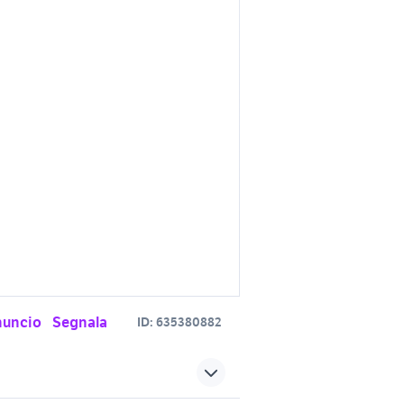
nuncio
Segnala
ID:
635380882