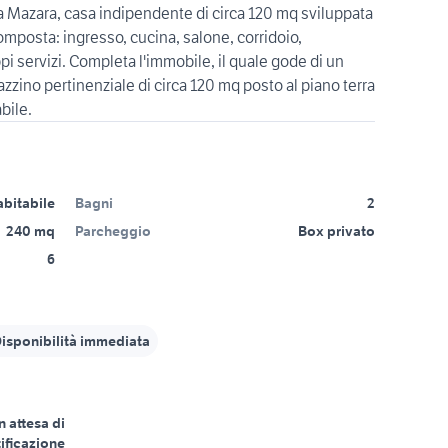
ia Mazara, casa indipendente di circa 120 mq sviluppata
omposta: ingresso, cucina, salone, corridoio,
ppi servizi. Completa l'immobile, il quale gode di un
zzino pertinenziale di circa 120 mq posto al piano terra
bile.
abitabile
Bagni
2
240 mq
Parcheggio
Box privato
6
isponibilità immediata
n attesa di
tificazione