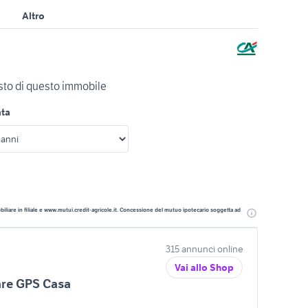
Altro
isto di questo immobile
ata
liare in filiale e www.mutui.credit-agricole.it. Concessione del mutuo ipotecario soggetta ad
315 annunci online
Vai allo Shop
are GPS Casa