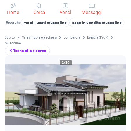
Home
Cerca
Vendi
Messaggi
mobili usati muscoline
case in vendita muscoline
vi
Ricerche
Subito
Ville singole e a schiera
Lombardia
Brescia (Prov)
Muscoline
Torna alla ricerca
1/10