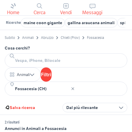
Home
Cerca
Vendi
Messaggi
maine coon gigante
gallina araucana animali
spino
Ricerche
Subito
Animali
Abruzzo
Chieti (Prov)
Fossacesia
Cosa cerchi?
Filtri
Animali
Salva ricerca
Dal più rilevante
2 risultati
Annunci in Animali a Fossacesia