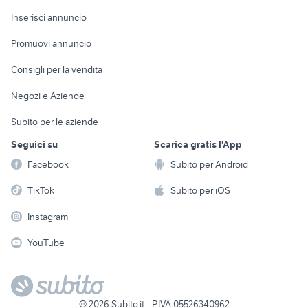
Arredamento e
Console e
Accessori per
Casalinghi
Inserisci annuncio
Videogiochi
animali
Elettrodomestici
Promuovi annuncio
Audio/Video
Musica e Film
Giardino e Fai da te
Consigli per la vendita
Fotografia
Libri e Riviste
Abbigliamento e
Negozi e Aziende
Telefonia
Strumenti Musicali
Accessori
Subito per le aziende
Sports
Tutto per i bambini
Seguici su
Scarica gratis l'App
Biciclette
Facebook
Subito per Android
Collezionismo
TikTok
Subito per iOS
Instagram
YouTube
©
2026
Subito.it - P.IVA 05526340962