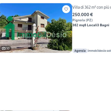
SRLU
Villa di 362 m² con più 
250.000 €
Pignola
(
PZ
)
362 mq
6 Locali
3 Bagni
30
Agenzia
immobildesio solu