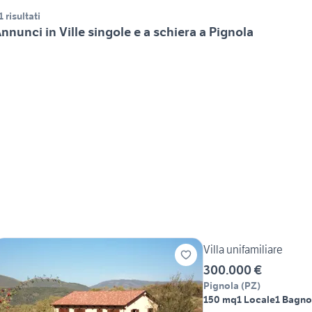
1 risultati
nnunci in Ville singole e a schiera a Pignola
Villa unifamiliare
300.000 €
Pignola
(
PZ
)
150 mq
1 Locale
1 Bagno