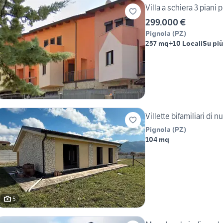
Villa a schiera 3 piani
299.000 €
Pignola
(
PZ
)
257 mq
+10 Locali
Su più 
Villette bifamiliari di 
Pignola
(
PZ
)
104 mq
5