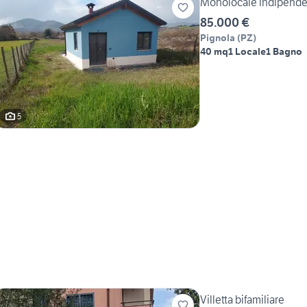
Monolocale indipende
85.000 €
Pignola
(
PZ
)
40 mq
1 Locale
1 Bagno
5
Villetta bifamiliare