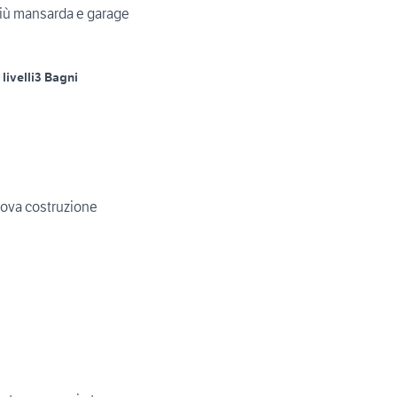
 più mansarda e garage
livelli
3 Bagni
nuova costruzione