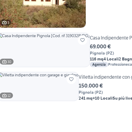
3
Casa Indipendente P
69.000 €
Pignola
(
PZ
)
116 mq
4 Locali
2 Bagn
30
Agenzia
Professioneca
Villetta indipendente con 
150.000 €
Pignola
(
PZ
)
12
241 mq
+10 Locali
Su più live