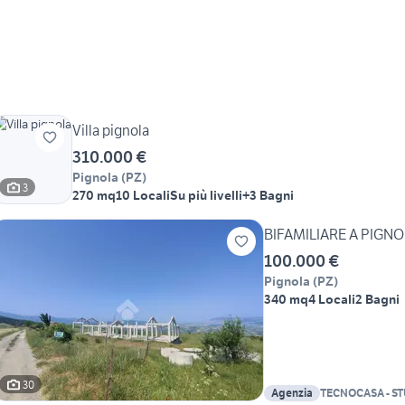
Villa pignola
310.000 €
Pignola
(
PZ
)
3
270 mq
10 Locali
Su più livelli
+3 Bagni
BIFAMILIARE A PIGN
100.000 €
Pignola
(
PZ
)
340 mq
4 Locali
2 Bagni
30
Agenzia
TECNOCASA - S