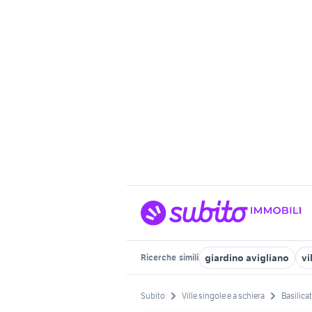
giardino avigliano
vi
Ricerche
simili
Subito
Ville singole e a schiera
Basilica