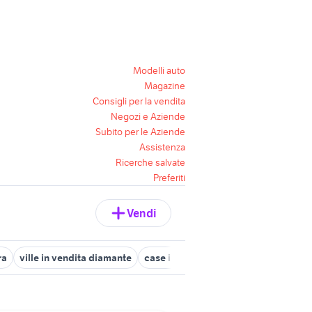
Modelli auto
Magazine
Consigli per la vendita
Negozi e Aziende
Subito per le Aziende
Assistenza
Ricerche salvate
Preferiti
Vendi
ra
ville in vendita diamante
case indipendenti in vendita novi lig