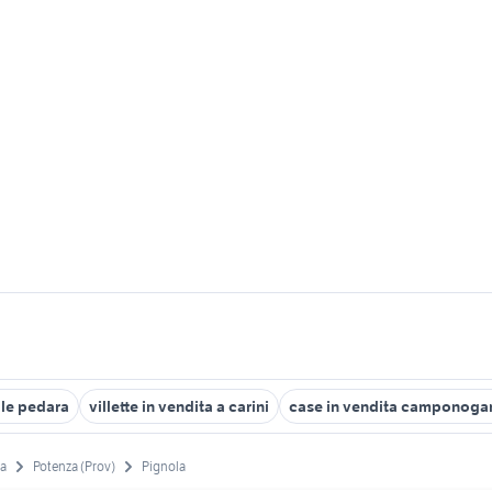
lle pedara
villette in vendita a carini
case in vendita camponoga
ta
Potenza (Prov)
Pignola