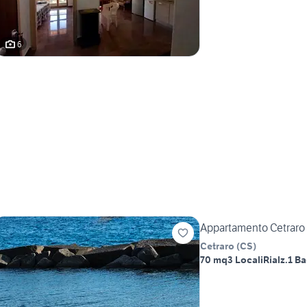
6
Appartamento Cetraro
Cetraro
(
CS
)
70 mq
3 Locali
Rialz.
1 B