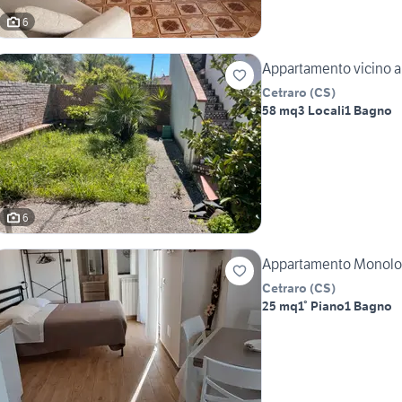
6
Appartamento vicino al
Cetraro
(
CS
)
58 mq
3 Locali
1 Bagno
6
Appartamento Monoloc
Cetraro
(
CS
)
25 mq
1° Piano
1 Bagno