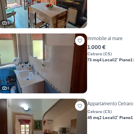
5
Immobile al mare
1.000 €
Cetraro
(
CS
)
73 mq
4 Locali
2° Piano
1
6
Appartamento Cetraro
Cetraro
(
CS
)
45 mq
2 Locali
2° Piano
1