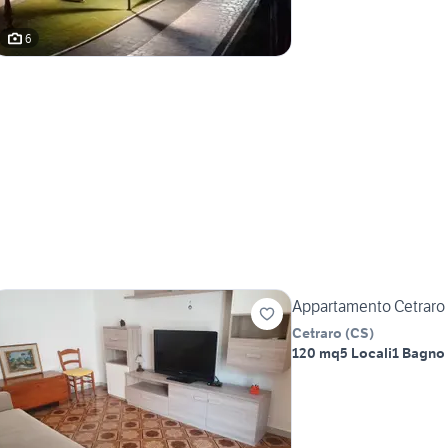
6
Appartamento Cetraro
Cetraro
(
CS
)
120 mq
5 Locali
1 Bagno