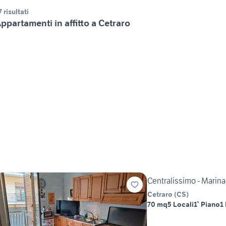
7 risultati
ppartamenti in affitto a Cetraro
Centralissimo - Marina
Cetraro
(
CS
)
70 mq
5 Locali
1° Piano
1