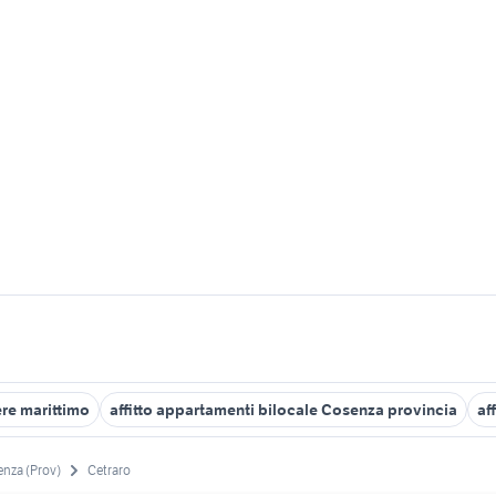
ere marittimo
affitto appartamenti bilocale Cosenza provincia
af
nza (Prov)
Cetraro