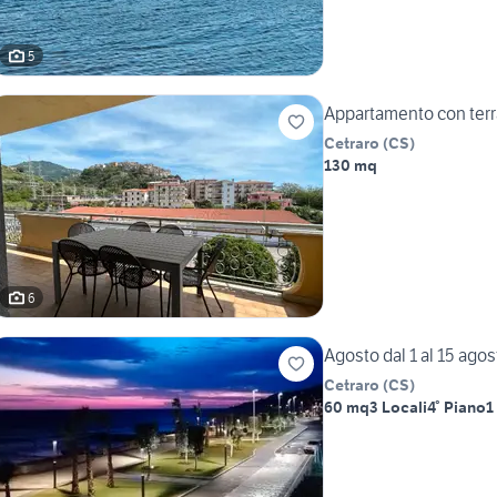
5
Appartamento con terra
Cetraro
(
CS
)
130 mq
6
Agosto dal 1 al 15 ago
Cetraro
(
CS
)
60 mq
3 Locali
4° Piano
1