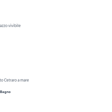
zzo vivibile
sto Cetraro a mare
 Bagno