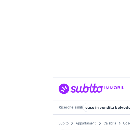
case in vendita belved
Ricerche
simili
Subito
Appartamenti
Calabria
Cose