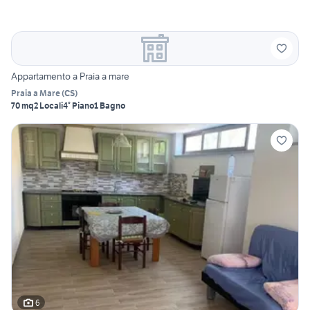
Appartamento a Praia a mare
Praia a Mare
(
CS
)
70 mq
2 Locali
4° Piano
1 Bagno
6