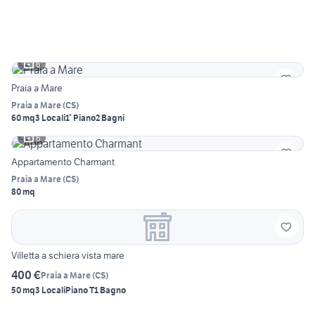
6
Praia a Mare
Praia a Mare
(
CS
)
60 mq
3 Locali
1° Piano
2 Bagni
6
Appartamento Charmant
Praia a Mare
(
CS
)
80 mq
Villetta a schiera vista mare
400 €
Praia a Mare
(
CS
)
50 mq
3 Locali
Piano T
1 Bagno