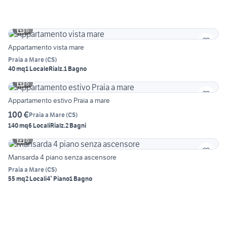
6
Appartamento vista mare
Praia a Mare
(
CS
)
40 mq
1 Locale
Rialz.
1 Bagno
6
Appartamento estivo Praia a mare
100 €
Praia a Mare
(
CS
)
140 mq
6 Locali
Rialz.
2 Bagni
6
Mansarda 4 piano senza ascensore
Praia a Mare
(
CS
)
55 mq
2 Locali
4° Piano
1 Bagno