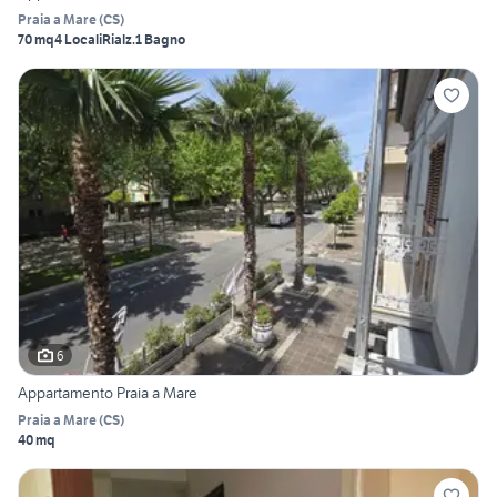
Praia a Mare
(
CS
)
70 mq
4 Locali
Rialz.
1 Bagno
6
Appartamento Praia a Mare
Praia a Mare
(
CS
)
40 mq