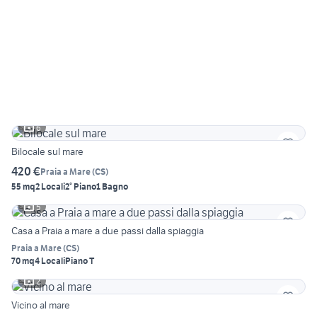
6
Bilocale sul mare
420 €
Praia a Mare
(
CS
)
55 mq
2 Locali
2° Piano
1 Bagno
5
Casa a Praia a mare a due passi dalla spiaggia
Praia a Mare
(
CS
)
70 mq
4 Locali
Piano T
2
Vicino al mare