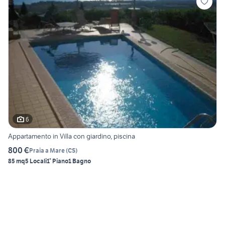
6
Appartamento in Villa con giardino, piscina
800 €
Praia a Mare
(
CS
)
85 mq
5 Locali
1° Piano
1 Bagno