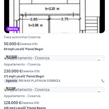
Vetrina
Casa autonoma Cosenza
50.000 €
Cosenza
(
CS
)
80 mq
6 Locali
1° Piano
2 Bagni
21
Appartamento - Cosenza
230.000 €
Cosenza
(
CS
)
171 mq
8 Locali
1° Piano
2 Bagni
Agenzia
RE/MAX PLATINUM COSENZA
7
Appartamento - Cosenza
128.000 €
Cosenza
(
CS
)
105 mq
4 Locali
3° Piano
1 Bagno