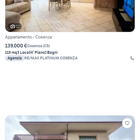
12
Appartamento - Cosenza
139.000 €
Cosenza
(
CS
)
115 mq
3 Locali
4° Piano
2 Bagni
Agenzia
RE/MAX PLATINUM COSENZA