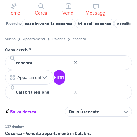
Home
Cerca
Vendi
Messaggi
case in vendita cosenza
trilocali cosenza
vendita a
Ricerche
Subito
Appartamenti
Calabria
cosenza
Cosa cerchi?
Filtri
Appartamenti
Salva ricerca
Dal più recente
332 risultati
Cosenza - Vendita appartamenti in Calabria