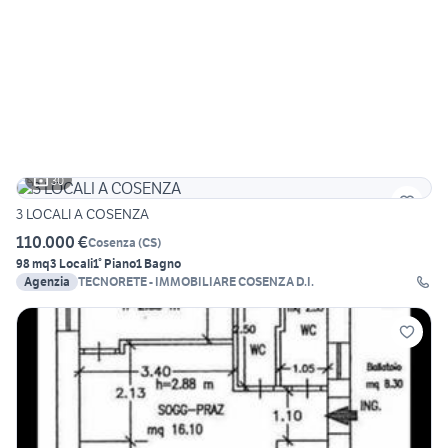
30
3 LOCALI A COSENZA
110.000 €
Cosenza
(
CS
)
98 mq
3 Locali
1° Piano
1 Bagno
Agenzia
TECNORETE - IMMOBILIARE COSENZA D.I.