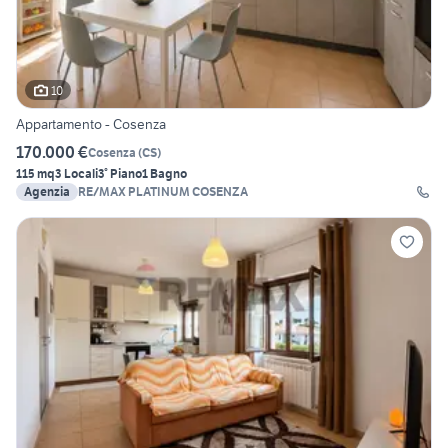
10
Appartamento - Cosenza
170.000 €
Cosenza
(
CS
)
115 mq
3 Locali
3° Piano
1 Bagno
Agenzia
RE/MAX PLATINUM COSENZA