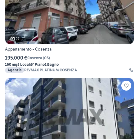
27
Appartamento - Cosenza
195.000 €
Cosenza
(
CS
)
160 mq
5 Locali
5° Piano
1 Bagno
Agenzia
RE/MAX PLATINUM COSENZA