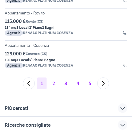
Agenzia
RE/MAX PLATINUM COSENZA
30
Appartamento - Rovito
115.000 €
Rovito
(
CS
)
134 mq
3 Locali
2° Piano
2 Bagni
Agenzia
RE/MAX PLATINUM COSENZA
30
Appartamento - Cosenza
129.000 €
Cosenza
(
CS
)
120 mq
3 Locali
3° Piano
1 Bagno
Agenzia
RE/MAX PLATINUM COSENZA
1
2
3
4
5
Più cercati
Correlati
Richerche simili
Suggerimenti
Ricerche consigliate
vendita
vendita
vendita