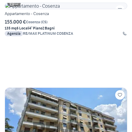
12
Appartamento - Cosenza
155.000 €
Cosenza
(
CS
)
135 mq
6 Locali
4° Piano
2 Bagni
Agenzia
RE/MAX PLATINUM COSENZA