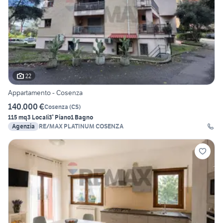
22
Appartamento - Cosenza
140.000 €
Cosenza
(
CS
)
115 mq
3 Locali
3° Piano
1 Bagno
Agenzia
RE/MAX PLATINUM COSENZA