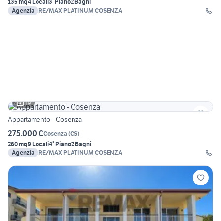
135 mq
4 Locali
3° Piano
2 Bagni
Agenzia
RE/MAX PLATINUM COSENZA
19
Appartamento - Cosenza
275.000 €
Cosenza
(
CS
)
260 mq
9 Locali
4° Piano
2 Bagni
Agenzia
RE/MAX PLATINUM COSENZA