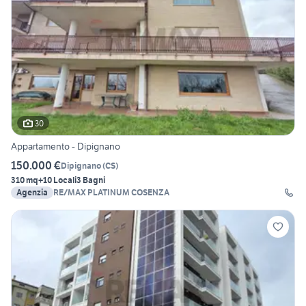
30
Appartamento - Dipignano
150.000 €
Dipignano
(
CS
)
310 mq
+10 Locali
3 Bagni
Agenzia
RE/MAX PLATINUM COSENZA