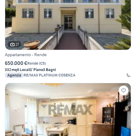
27
Appartamento - Rende
650.000 €
Rende
(
CS
)
332 mq
6 Locali
1° Piano
3 Bagni
Agenzia
RE/MAX PLATINUM COSENZA