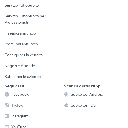
Servizio TuttoSubito
elettronica
per la casa e la
sports e hobby
Servizio TuttoSubito per
persona
Informatica
Animali
Professionisti
Arredamento e
Console e
Accessori per
Casalinghi
Inserisci annuncio
Videogiochi
animali
Elettrodomestici
Promuovi annuncio
Audio/Video
Musica e Film
Giardino e Fai da te
Consigli per la vendita
Fotografia
Libri e Riviste
Abbigliamento e
Negozi e Aziende
Telefonia
Strumenti Musicali
Accessori
Subito per le aziende
Sports
Tutto per i bambini
Seguici su
Scarica gratis l'App
Biciclette
Facebook
Subito per Android
Collezionismo
TikTok
Subito per iOS
Instagram
YouTube