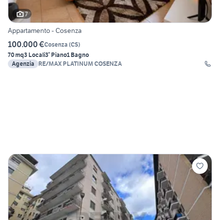
7
Appartamento - Cosenza
100.000 €
Cosenza
(
CS
)
70 mq
3 Locali
3° Piano
1 Bagno
Agenzia
RE/MAX PLATINUM COSENZA