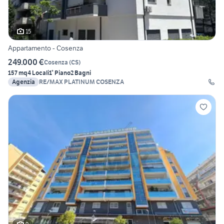
15
Appartamento - Cosenza
249.000 €
Cosenza
(
CS
)
157 mq
4 Locali
1° Piano
2 Bagni
Agenzia
RE/MAX PLATINUM COSENZA