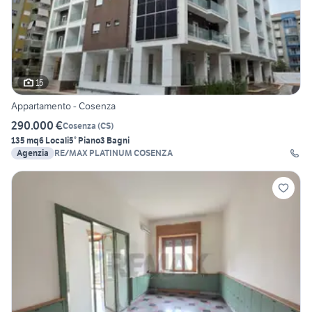
15
Appartamento - Cosenza
290.000 €
Cosenza
(
CS
)
135 mq
6 Locali
5° Piano
3 Bagni
Agenzia
RE/MAX PLATINUM COSENZA