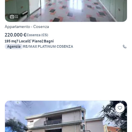
11
Appartamento - Cosenza
220.000 €
Cosenza
(
CS
)
195 mq
7 Locali
1° Piano
2 Bagni
Agenzia
RE/MAX PLATINUM COSENZA