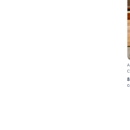
A
C
8
C