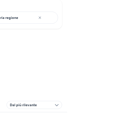
Dal più rilevante