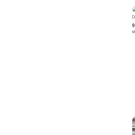
D
9
M