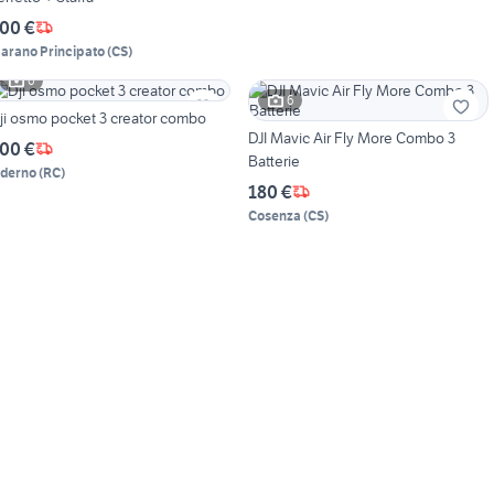
00 €
arano Principato
(
CS
)
6
6
ji osmo pocket 3 creator combo
DJI Mavic Air Fly More Combo 3
00 €
Batterie
iderno
(
RC
)
180 €
Cosenza
(
CS
)