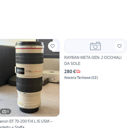
RAYBAN META GEN. 2 OCCHIALI
DA SOLE
280 €
Nocera Terinese
(
CZ
)
6
anon EF 70-200 F/4 L IS USM –
erfetto + Staffa