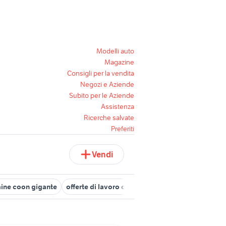
Modelli auto
Magazine
Consigli per la vendita
Negozi e Aziende
Subito per le Aziende
Assistenza
Ricerche salvate
Preferiti
Vendi
ine coon gigante
offerte di lavoro casalnuovo di napoli
case in