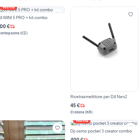
Vetrina
JI MINI 5 PRO + kit combo
00 €
ontepaone
(
CZ
)
Ricetrasmettitore per DJI Neo2
45 €
Crotone
(
KR
)
Vetrina
Dji osmo pocket 3 creator combo
400 €