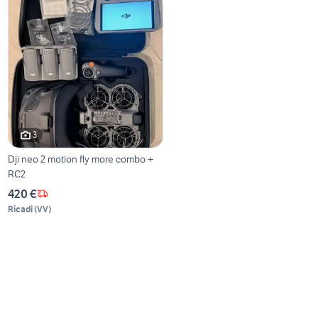
3
Dji neo 2 motion fly more combo +
RC2
420 €
Ricadi
(
VV
)