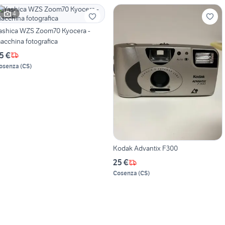
4
ashica WZS Zoom70 Kyocera -
acchina fotografica
5 €
osenza
(
CS
)
Kodak Advantix F300
25 €
Cosenza
(
CS
)