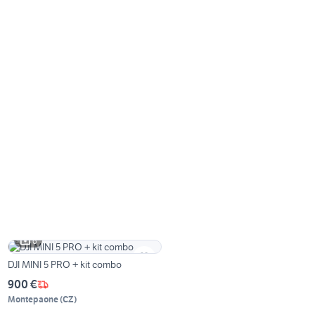
6
DJI MINI 5 PRO + kit combo
900 €
Montepaone
(
CZ
)