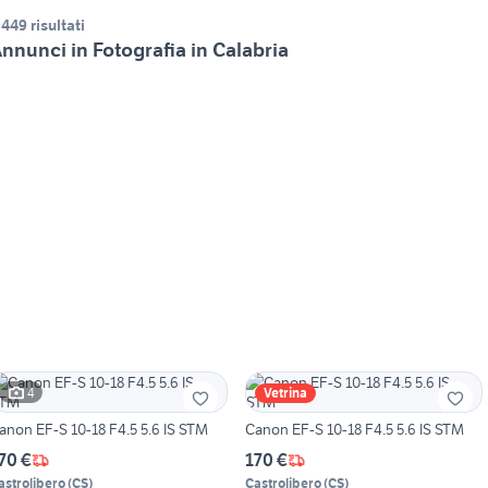
.449 risultati
nnunci in Fotografia in Calabria
4
Vetrina
Canon EF-S 10-18 F4.5 5.6 IS STM
Canon EF-S 10-18 F4.5 5.6 IS STM
70 €
170 €
astrolibero
(
CS
)
Castrolibero
(
CS
)