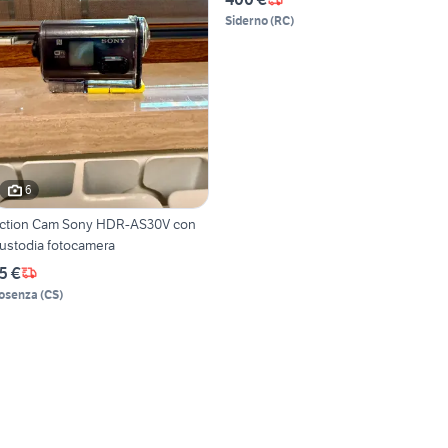
Siderno
(
RC
)
6
ction Cam Sony HDR-AS30V con
ustodia fotocamera
5 €
osenza
(
CS
)