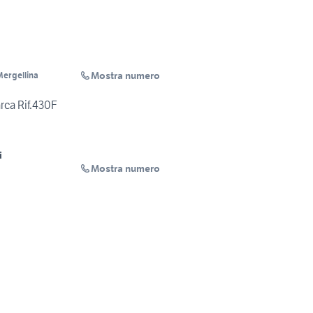
Mostra numero
Mergellina
rca Rif.430F
i
Mostra numero