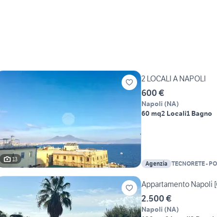
2 LOCALI A NAPOLI
600 €
Napoli
(
NA
)
60 mq
2 Locali
1 Bagno
13
Agenzia
TECNORETE - PO
Appartamento Napoli [
2.500 €
Napoli
(
NA
)