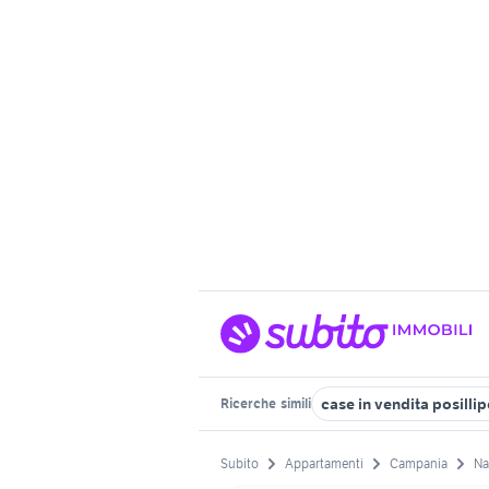
case in vendita posilli
Ricerche
simili
Subito
Appartamenti
Campania
Na