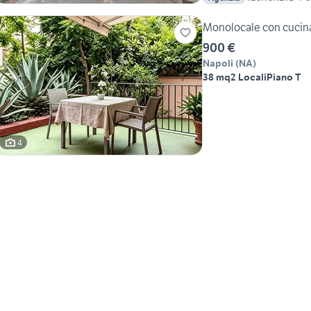
Monolocale con cucina
900 €
Napoli
(
NA
)
38 mq
2 Locali
Piano T
4