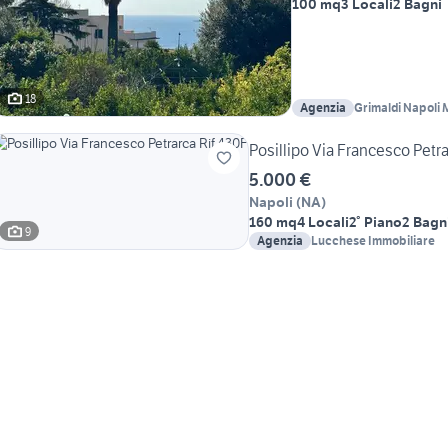
100 mq
3 Locali
2 Bagni
18
Agenzia
Grimaldi Napoli 
Posillipo Via Francesco Petra
5.000 €
Napoli
(
NA
)
160 mq
4 Locali
2° Piano
2 Bagn
9
Agenzia
Lucchese Immobiliare