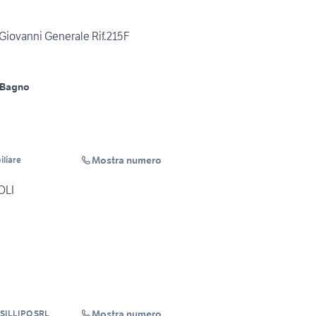
 Giovanni Generale Rif.215F
 Bagno
Mostra numero
liare
OLI
Mostra numero
SILLIPO SRL