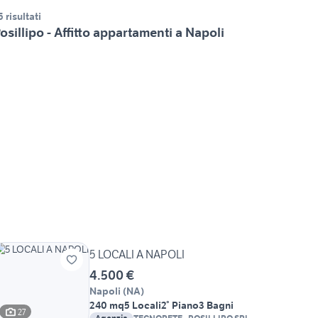
5 risultati
osillipo - Affitto appartamenti a Napoli
5 LOCALI A NAPOLI
4.500 €
Napoli
(
NA
)
240 mq
5 Locali
2° Piano
3 Bagni
27