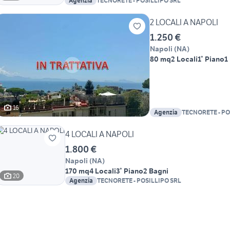
Agenzia
TECNORETE - POSILLIPO SRL
2 LOCALI A NAPOLI
1.250 €
Napoli
(
NA
)
80 mq
2 Locali
1° Piano
1
16
Agenzia
TECNORETE - PO
4 LOCALI A NAPOLI
1.800 €
Napoli
(
NA
)
170 mq
4 Locali
3° Piano
2 Bagni
20
Agenzia
TECNORETE - POSILLIPO SRL