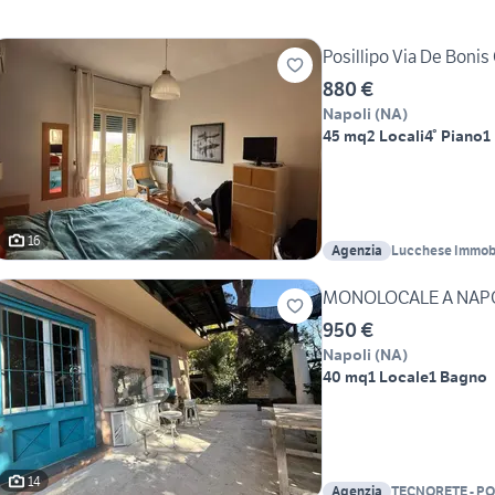
Posillipo Via De Bonis
880 €
Napoli
(
NA
)
45 mq
2 Locali
4° Piano
1
16
Agenzia
Lucchese Immobi
MONOLOCALE A NAP
950 €
Napoli
(
NA
)
40 mq
1 Locale
1 Bagno
14
Agenzia
TECNORETE - PO