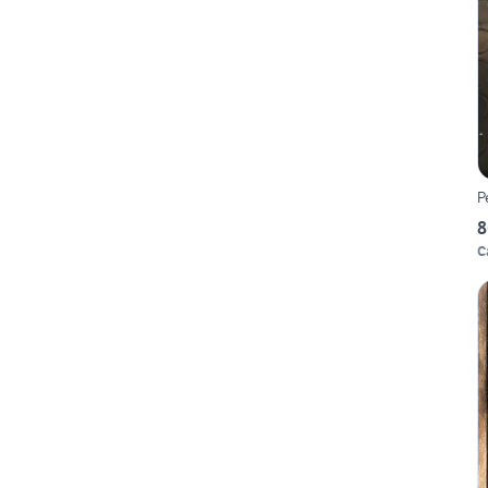
P
8
C