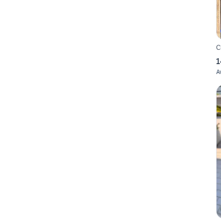
C
1
A