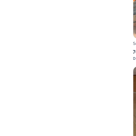
S
7
D