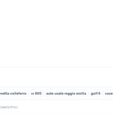
endita colleferro
xr 600
auto usate reggio emilia
golf 6
case 
Caserta (Prov)