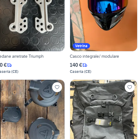
Vetrina
edane arretrate Triumph
Casco integrale/ modulare
0 €
140 €
aserta
(
CE
)
Caserta
(
CE
)