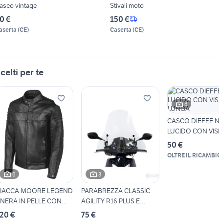
asco vintage
Stivali moto
0 €
150 €
aserta
(
CE
)
Caserta
(
CE
)
celti per te
8
CASCO DIEFFE 
LUCIDO CON VIS
LUNGA
50 €
OLTRE IL RICAMBI
6
3
IACCA MOORE LEGEND
PARABREZZA CLASSIC
 NERA IN PELLE CON
AGILITY R16 PLUS E
ROTEZIONI
AGILITY S
20 €
75 €