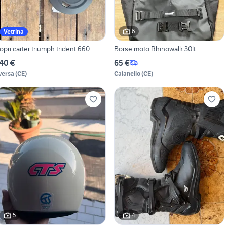
6
Vetrina
opri carter triumph trident 660
Borse moto Rhinowalk 30lt
40 €
65 €
versa
(
CE
)
Caianello
(
CE
)
5
4