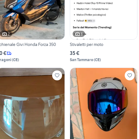
2
6
chienale Givi Honda Forza 350
Stivaletti per moto
0 €
35 €
ragoni
(
CE
)
San Tammaro
(
CE
)