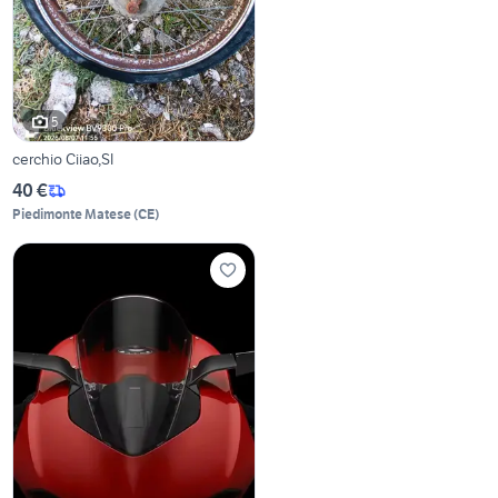
5
cerchio Ciiao,SI
40 €
Piedimonte Matese
(
CE
)