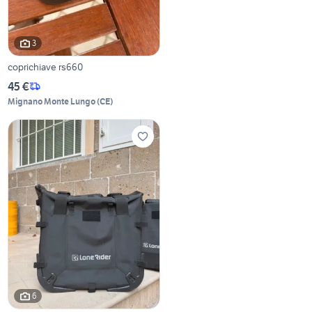
3
coprichiave rs660
45 €
Mignano Monte Lungo
(
CE
)
6