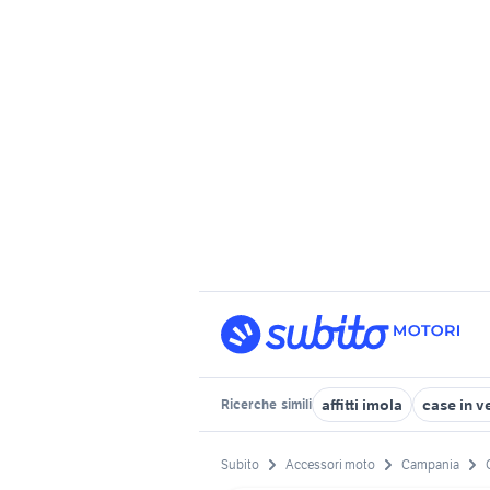
affitti imola
case in v
Ricerche
simili
Subito
Accessori moto
Campania