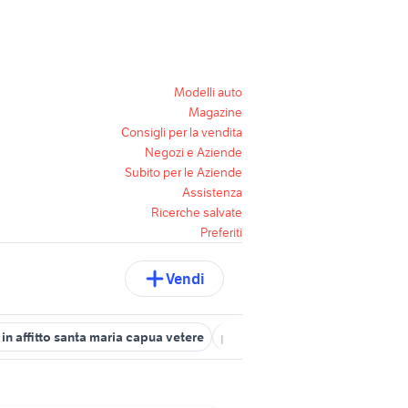
Modelli auto
Magazine
Consigli per la vendita
Negozi e Aziende
Subito per le Aziende
Assistenza
Ricerche salvate
Preferiti
Vendi
in affitto santa maria capua vetere
piaggio ape 50
seconda mano