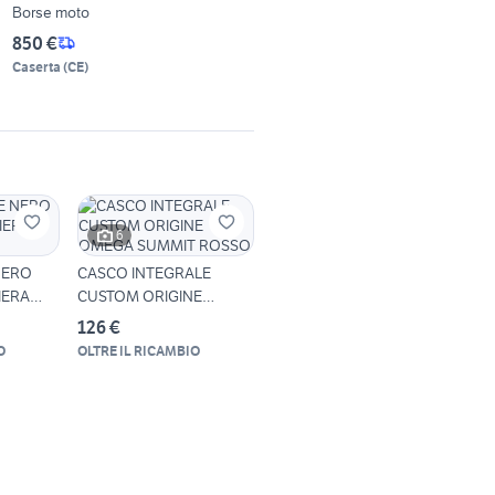
Borse moto
850 €
Caserta
(
CE
)
6
NERO
CASCO INTEGRALE
IERA
CUSTOM ORIGINE
OMEGA SUMMIT ROSSO,
126 €
O
OLTRE IL RICAMBIO