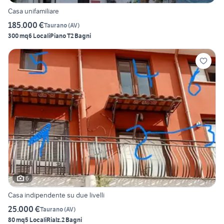
Casa unifamiliare
185.000 €
Taurano
(
AV
)
300 mq
6 Locali
Piano T
2 Bagni
6
Casa indipendente su due livelli
25.000 €
Taurano
(
AV
)
80 mq
5 Locali
Rialz.
2 Bagni