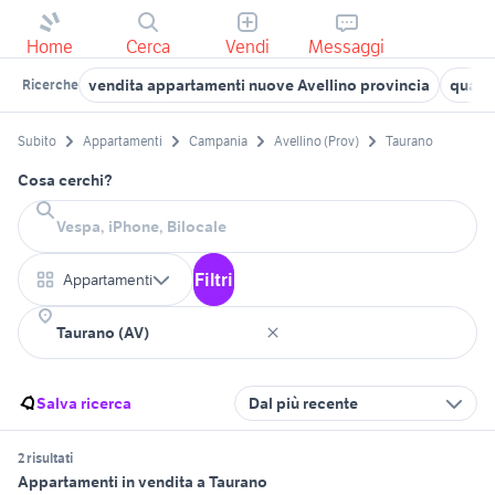
Home
Cerca
Vendi
Messaggi
vendita appartamenti nuove Avellino provincia
quadr
Ricerche
Subito
Appartamenti
Campania
Avellino (Prov)
Taurano
Cosa cerchi?
Filtri
Appartamenti
Salva ricerca
Dal più recente
2 risultati
Appartamenti in vendita a Taurano