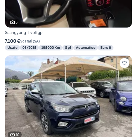
6
Ssangyong Tivoli gpl
7.100 €
Scafati
(
SA
)
Usato
06/2015
195000 Km
Gpl
Automatico
Euro 6
10