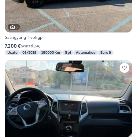
6
Ssangyong Tivoli gpl
7.200 €
Scafati
(
SA
)
Usato
06/2015
190000 Km
Gpl
Automatico
Euro 6