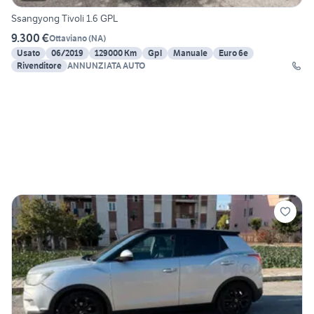
Ssangyong Tivoli 1.6 GPL
9.300 €
Ottaviano
(
NA
)
Usato
06/2019
129000 Km
Gpl
Manuale
Euro 6e
Rivenditore
ANNUNZIATA AUTO