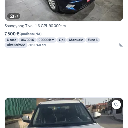
23
Ssangyong Tivoli 1.6 GPL 90.000km
7.500 €
Qualiano
(
NA
)
Usato
06/2016
90000 Km
Gpl
Manuale
Euro 6
Rivenditore
ROSCAR srl