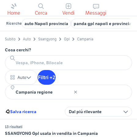
Home
Cerca
Vendi
Messaggi
auto Napoli provincia
panda gpl napoli e provincia
Ricerche
Subito
Auto
Ssangyong
Gpl
Campania
Cosa cerchi?
Filtri +2
Auto
Salva ricerca
Dal più rilevante
13 risultati
SSANGYONG Gpl usata in vendita in Campania