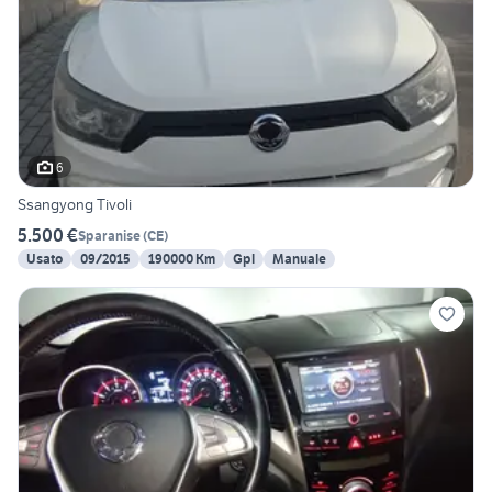
6
Ssangyong Tivoli
5.500 €
Sparanise
(
CE
)
Usato
09/2015
190000 Km
Gpl
Manuale