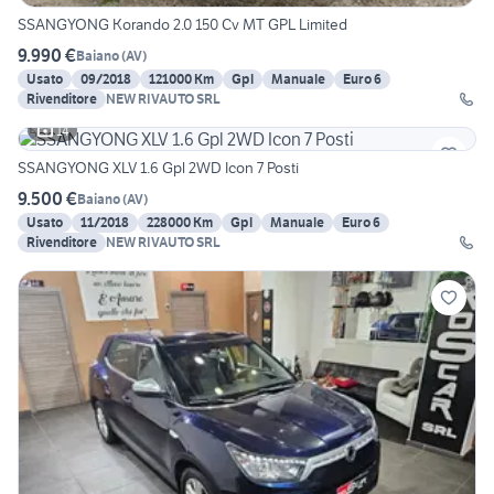
SSANGYONG Korando 2.0 150 Cv MT GPL Limited
9.990 €
Baiano
(
AV
)
Usato
09/2018
121000 Km
Gpl
Manuale
Euro 6
Rivenditore
NEW RIVAUTO SRL
14
SSANGYONG XLV 1.6 Gpl 2WD Icon 7 Posti
9.500 €
Baiano
(
AV
)
Usato
11/2018
228000 Km
Gpl
Manuale
Euro 6
Rivenditore
NEW RIVAUTO SRL