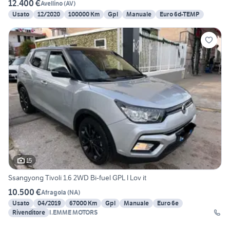
12.400 €
Avellino
(
AV
)
Usato
12/2020
100000 Km
Gpl
Manuale
Euro 6d-TEMP
15
Ssangyong Tivoli 1.6 2WD Bi-fuel GPL I Lov it
10.500 €
Afragola
(
NA
)
Usato
04/2019
67000 Km
Gpl
Manuale
Euro 6e
Rivenditore
I.EMME MOTORS