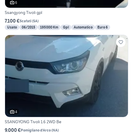
6
Ssangyong Tivoli gpl
7.100 €
Scafati
(
SA
)
Usato
06/2015
195000 Km
Gpl
Automatico
Euro 6
4
SSANGYONG Tivoli 1.6 2WD Be
9.000 €
Pomigliano d'Arco
(
NA
)