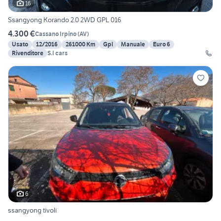
16
Ssangyong Korando 2.0 2WD GPL 016
4.300 €
Cassano Irpino
(
AV
)
Usato
12/2016
261000 Km
Gpl
Manuale
Euro 6
Rivenditore
S.I cars
6
ssangyong tivoli