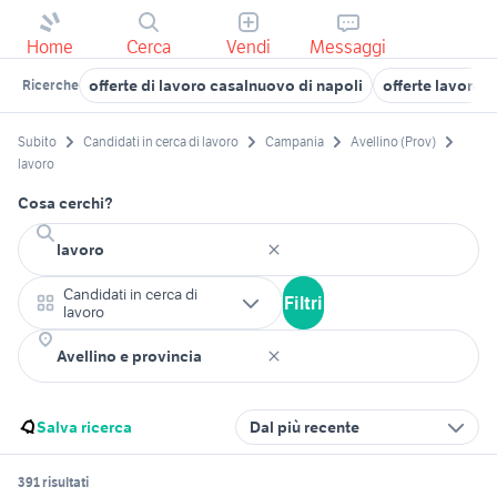
Home
Cerca
Vendi
Messaggi
offerte di lavoro casalnuovo di napoli
offerte lavoro 
Ricerche
Subito
Candidati in cerca di lavoro
Campania
Avellino (Prov)
lavoro
Cosa cerchi?
Candidati in cerca di
Filtri
lavoro
Salva ricerca
Dal più recente
391 risultati