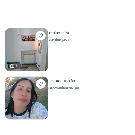
Imbianchino
Avellino
(
AV
)
12
Lavoro tutto fare
Grottaminarda
(
AV
)