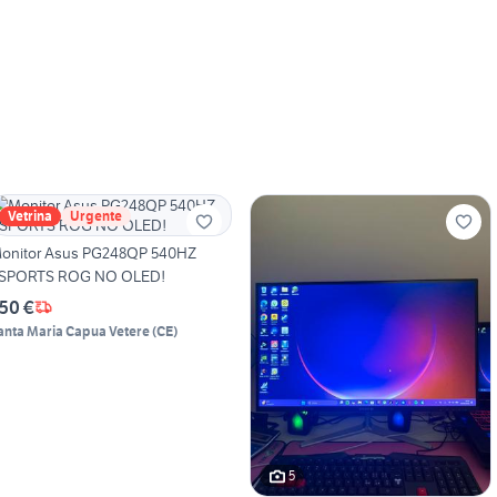
Vetrina
Urgente
onitor Asus PG248QP 540HZ
SPORTS ROG NO OLED!
50 €
anta Maria Capua Vetere
(
CE
)
5