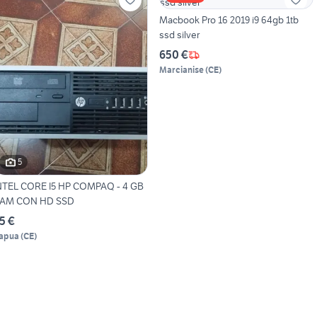
Macbook Pro 16 2019 i9 64gb 1tb
ssd silver
650 €
Marcianise
(
CE
)
5
NTEL CORE I5 HP COMPAQ - 4 GB
AM CON HD SSD
5 €
apua
(
CE
)