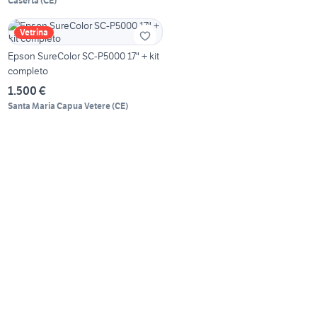
Caserta
(
CE
)
Vetrina
Epson SureColor SC-P5000 17" + kit
completo
1.500 €
Santa Maria Capua Vetere
(
CE
)