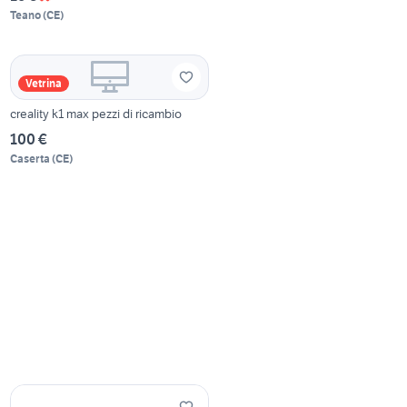
Teano
(
CE
)
Vetrina
creality k1 max pezzi di ricambio
100 €
Caserta
(
CE
)