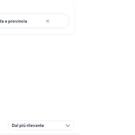
Dal più rilevante