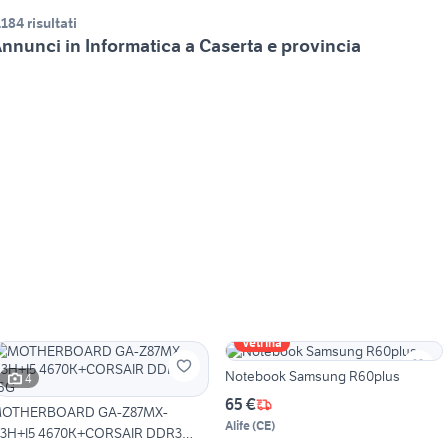
.184 risultati
nnunci in Informatica a Caserta e provincia
Vetrina
Notebook Samsung R60plus
4
65 €
OTHERBOARD GA-Z87MX-
Alife
(
CE
)
3H+I5 4670K+CORSAIR DDR3