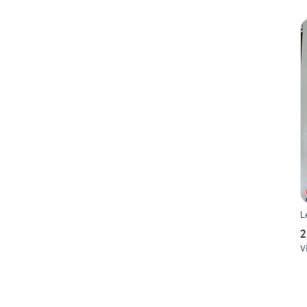
L
2
V