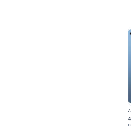
A
4
C