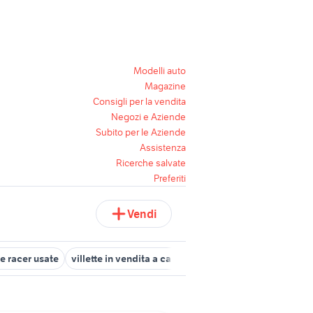
Modelli auto
Magazine
Consigli per la vendita
Negozi e Aziende
Subito per le Aziende
Assistenza
Ricerche salvate
Preferiti
Vendi
e racer usate
villette in vendita a carini
fiorino pick up
yamaha 