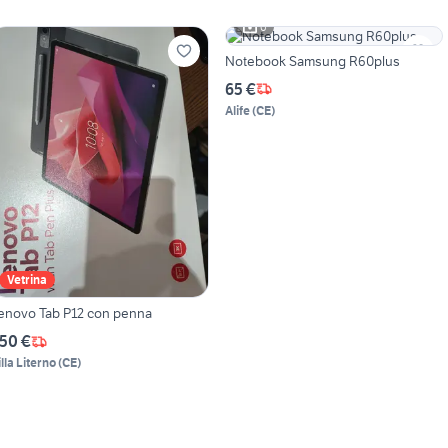
6
Notebook Samsung R60plus
65 €
Alife
(
CE
)
Vetrina
enovo Tab P12 con penna
50 €
illa Literno
(
CE
)