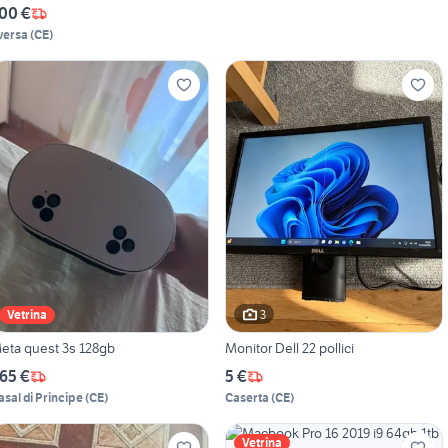
6G
00 €
versa
(
CE
)
3
Vetrina
eta quest 3s 128gb
Monitor Dell 22 pollici
65 €
5 €
asal di Principe
(
CE
)
Caserta
(
CE
)
Vetrina