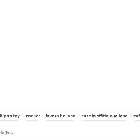
ltipoo toy
cocker
lavoro belluno
case in affitto qualiano
caf
ta (Prov)