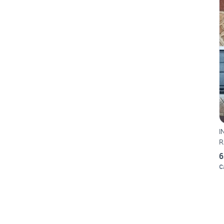
I
R
6
C