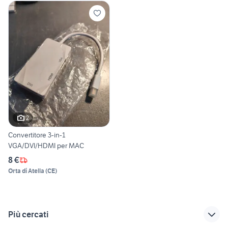
2
Convertitore 3-in-1
VGA/DVI/HDMI per MAC
8 €
Orta di Atella
(
CE
)
Più cercati