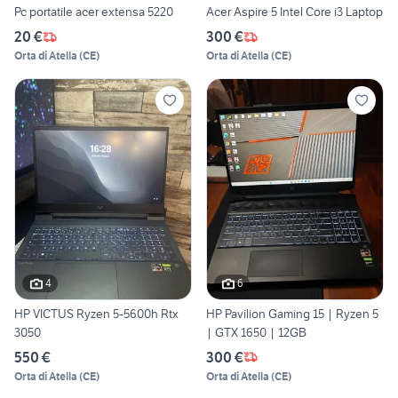
Pc portatile acer extensa 5220
Acer Aspire 5 Intel Core i3 Laptop
20 €
300 €
Orta di Atella
(
CE
)
Orta di Atella
(
CE
)
4
6
HP VICTUS Ryzen 5-5600h Rtx
HP Pavilion Gaming 15 | Ryzen 5
3050
| GTX 1650 | 12GB
550 €
300 €
Orta di Atella
(
CE
)
Orta di Atella
(
CE
)