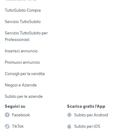
Uffici e Locali
TuttoSubito Compra
commerciali
Servizio TuttoSubito
elettronica
per la casa e la
sports e hobby
Servizio TuttoSubito per
persona
Informatica
Animali
Professionisti
Arredamento e
Console e
Accessori per
Casalinghi
Inserisci annuncio
Videogiochi
animali
Elettrodomestici
Promuovi annuncio
Audio/Video
Musica e Film
Giardino e Fai da te
Consigli per la vendita
Fotografia
Libri e Riviste
Abbigliamento e
Negozi e Aziende
Telefonia
Strumenti Musicali
Accessori
Subito per le aziende
Sports
Tutto per i bambini
Seguici su
Scarica gratis l'App
Biciclette
Facebook
Subito per Android
Collezionismo
TikTok
Subito per iOS