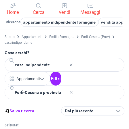
Home
Cerca
Vendi
Messaggi
appartamento indipendente formigine
vendita appart
Ricerche
Subito
Appartamenti
Emilia-Romagna
Forlì-Cesena (Prov)
casa indipendente
Cosa cerchi?
Filtri
Appartamenti
Salva ricerca
Dal più recente
6 risultati