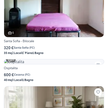
6
Santa Sofia - Bilocale
320 €
Santa Sofia
(
FC
)
35 mq
2 Locali
1° Piano
1 Bagno
6
Ospitalita
600 €
Cesena
(
FC
)
40 mq
3 Locali
1 Bagno