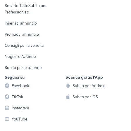
Servizio TuttoSubito per
persona
Informatica
Animali
Professionisti
Arredamento e
Console e
Accessori per
Casalinghi
Inserisci annuncio
Videogiochi
animali
Elettrodomestici
Promuovi annuncio
Audio/Video
Musica e Film
Giardino e Fai da te
Consigli per la vendita
Fotografia
Libri e Riviste
Abbigliamento e
Negozi e Aziende
Telefonia
Strumenti Musicali
Accessori
Subito per le aziende
Sports
Tutto per i bambini
Seguici su
Scarica gratis l'App
Biciclette
Facebook
Subito per Android
Collezionismo
TikTok
Subito per iOS
Instagram
YouTube