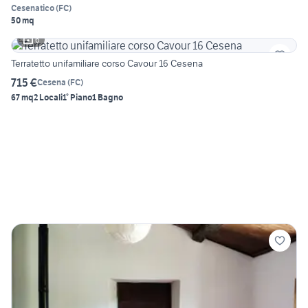
Cesenatico
(
FC
)
50 mq
6
Terratetto unifamiliare corso Cavour 16 Cesena
715 €
Cesena
(
FC
)
67 mq
2 Locali
1° Piano
1 Bagno