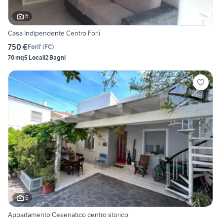
6
Casa Indipendente Centro Forlì
750 €
Forli'
(
FC
)
70 mq
5 Locali
2 Bagni
6
Appartamento Cesenatico centro storico