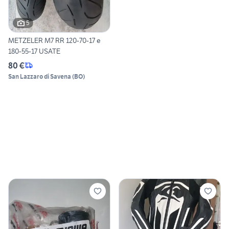
5
METZELER M7 RR 120-70-17 e
180-55-17 USATE
80 €
San Lazzaro di Savena
(
BO
)