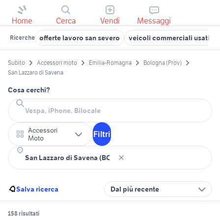
Home
Cerca
Vendi
Messaggi
offerte lavoro san severo
veicoli commerciali usati sic
Ricerche
Subito
Accessori moto
Emilia-Romagna
Bologna (Prov)
San Lazzaro di Savena
Cosa cerchi?
Accessori
Filtri
Moto
Salva ricerca
Dal più recente
158 risultati