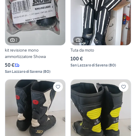
2
2
kit revisione mono
Tuta da moto
ammortizzatore Showa
100 €
50 €
San Lazzaro di Savena
(
BO
)
San Lazzaro di Savena
(
BO
)