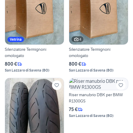
4
Vetrina
Silenziatore Termignoni
Silenziatore Termignoni
omologato
omologato
800 €
800 €
San Lazzaro di Savena
(
BO
)
San Lazzaro di Savena
(
BO
)
Riser manubrio DBK per BMW
R1300GS
75 €
San Lazzaro di Savena
(
BO
)