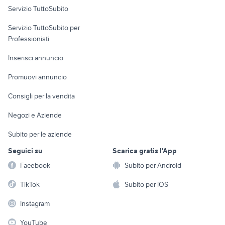
Servizio TuttoSubito
elettronica
per la casa e la
sports e hobby
Servizio TuttoSubito per
persona
Informatica
Animali
Professionisti
Arredamento e
Console e
Accessori per
Casalinghi
Inserisci annuncio
Videogiochi
animali
Elettrodomestici
Promuovi annuncio
Audio/Video
Musica e Film
Giardino e Fai da te
Consigli per la vendita
Fotografia
Libri e Riviste
Abbigliamento e
Negozi e Aziende
Telefonia
Strumenti Musicali
Accessori
Subito per le aziende
Sports
Tutto per i bambini
Seguici su
Scarica gratis l'App
Biciclette
Facebook
Subito per Android
Collezionismo
TikTok
Subito per iOS
Instagram
YouTube