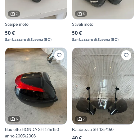
2
3
Scarpe moto
Stivali moto
50 €
50 €
San Lazzaro di Savena
(
BO
)
San Lazzaro di Savena
(
BO
)
6
2
Bauletto HONDA SH 125/150
Parabrezza SH 125/150
anno 2005/2008
40 €