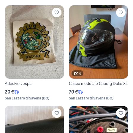
6
Adesivo vespa
Casco modulare Caberg Duke XL
20 €
70 €
San Lazzaro di Savena
(
BO
)
San Lazzaro di Savena
(
BO
)