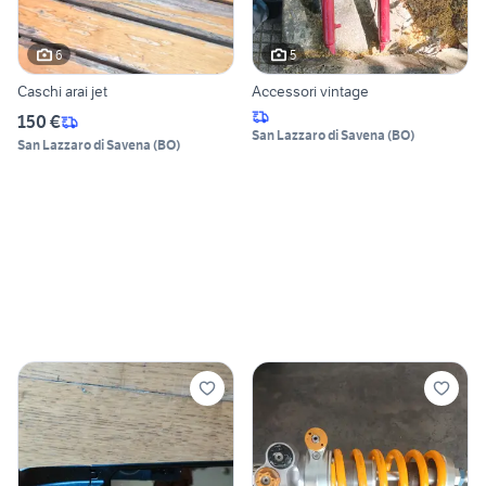
6
5
Caschi arai jet
Accessori vintage
150 €
San Lazzaro di Savena
(
BO
)
San Lazzaro di Savena
(
BO
)