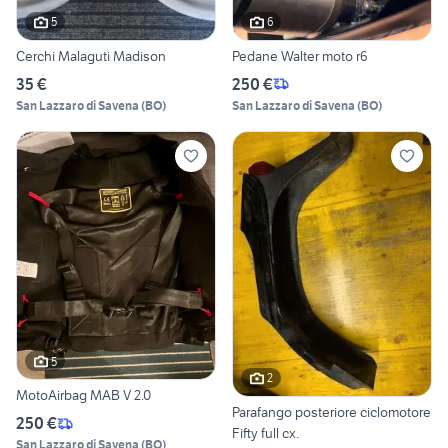
5
6
Cerchi Malaguti Madison
Pedane Walter moto r6
35 €
250 €
San Lazzaro di Savena
(
BO
)
San Lazzaro di Savena
(
BO
)
5
2
MotoAirbag MAB V 2.0
Parafango posteriore ciclomotore
250 €
Fifty full cx.
San Lazzaro di Savena
(
BO
)