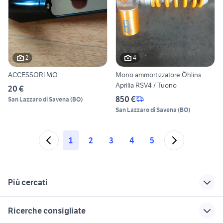
2
4
ACCESSORI MO
Mono ammortizzatore Öhlins
Aprilia RSV4 / Tuono
20 €
850 €
San Lazzaro di Savena
(
BO
)
San Lazzaro di Savena
(
BO
)
1
2
3
4
5
Più cercati
Correlati
Richerche simili
Suggerimenti
Ricerche consigliate
cagiva mito 125
citroen ami 8
fresa per