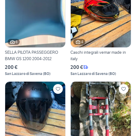
6
4
SELLA PILOTA PASSEGGERO
Caschi integrali vemar made in
BMW GS 1200 2004-2012
italy
200 €
200 €
San Lazzaro di Savena
(
BO
)
San Lazzaro di Savena
(
BO
)