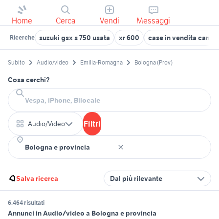
Home
Cerca
Vendi
Messaggi
suzuki gsx s 750 usata
xr 600
case in vendita camp
Ricerche
Subito
Audio/video
Emilia-Romagna
Bologna (Prov)
Cosa cerchi?
Filtri
Audio/Video
Salva ricerca
Dal più rilevante
6.464 risultati
Annunci in Audio/video a Bologna e provincia