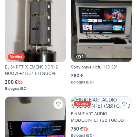
3
Vetrina
EL 34 RFT (SIEMENS DDR) 2
Sony brava 4k full HD 55"
NUOVE+2 EL34 E.H.NUOVE.
280 €
200 €
Bologna
(
BO
)
Bologna
(
BO
)
Vetrina
FINALE ART AUDIO
MOD.QUINTET (GB!) GOOD
750 €
Bologna
(
BO
)