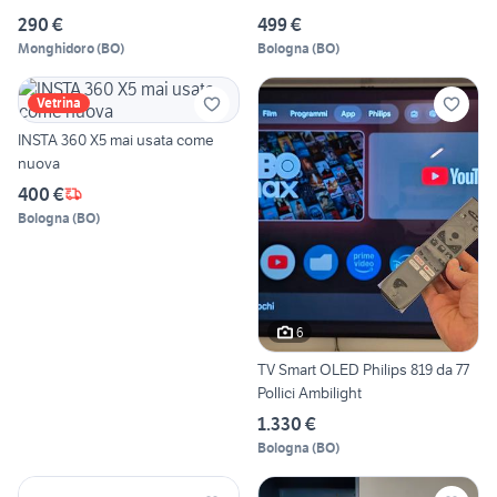
290 €
499 €
Monghidoro
(
BO
)
Bologna
(
BO
)
Vetrina
INSTA 360 X5 mai usata come
nuova
400 €
Bologna
(
BO
)
6
TV Smart OLED Philips 819 da 77
Pollici Ambilight
1.330 €
Bologna
(
BO
)