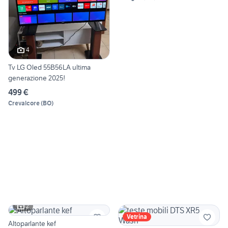
4
Tv LG Oled 55B56LA ultima
generazione 2025!
499 €
Crevalcore
(
BO
)
2
Vetrina
Altoparlante kef