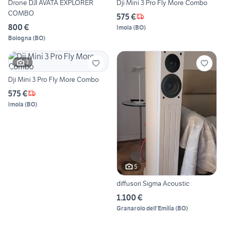
Drone DJI AVATA EXPLORER
Dji Mini 3 Pro Fly More Combo
COMBO
575 €
800 €
Imola
(
BO
)
Bologna
(
BO
)
3
Dji Mini 3 Pro Fly More Combo
575 €
Imola
(
BO
)
5
diffusori Sigma Acoustic
1.100 €
Granarolo dell'Emilia
(
BO
)