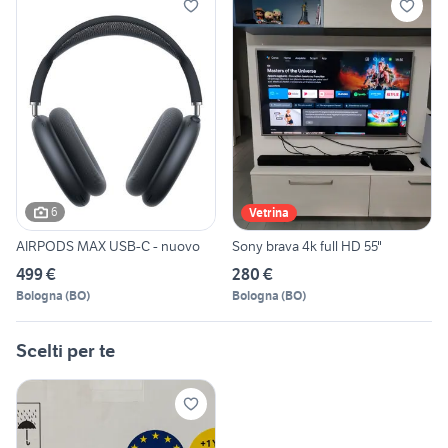
6
Vetrina
AIRPODS MAX USB-C - nuovo
Sony brava 4k full HD 55"
499 €
280 €
Bologna
(
BO
)
Bologna
(
BO
)
Scelti per te