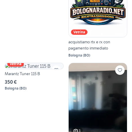
Vetrina
acquistiamo rtx e rx con
pagamento immediato
Bologna
(
BO
)
Vetrina
Marantz Tuner 115 B
350 €
Bologna
(
BO
)
3