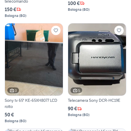
telecomando
100 €
150 €
Bologna
(
BO
)
Bologna
(
BO
)
3
5
Sony tv 65" KE-65XH8077 LCD
Telecamera Sony DCR-HC19E
rotto
90 €
50 €
Bologna
(
BO
)
Bologna
(
BO
)