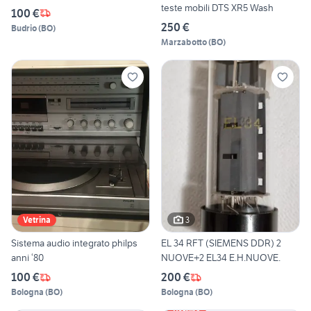
teste mobili DTS XR5 Wash
100 €
250 €
Budrio
(
BO
)
Marzabotto
(
BO
)
3
Vetrina
Sistema audio integrato philps
EL 34 RFT (SIEMENS DDR) 2
anni ‘80
NUOVE+2 EL34 E.H.NUOVE.
100 €
200 €
Bologna
(
BO
)
Bologna
(
BO
)