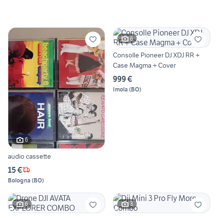
6
Consolle Pioneer DJ XDJ RR +
Case Magma + Cover
999 €
Imola
(
BO
)
6
audio cassette
15 €
Bologna
(
BO
)
6
3