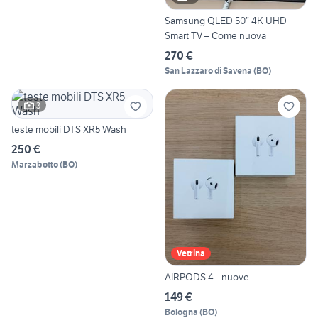
Samsung QLED 50” 4K UHD
Smart TV – Come nuova
270 €
San Lazzaro di Savena
(
BO
)
3
teste mobili DTS XR5 Wash
250 €
Marzabotto
(
BO
)
Vetrina
AIRPODS 4 - nuove
149 €
Bologna
(
BO
)