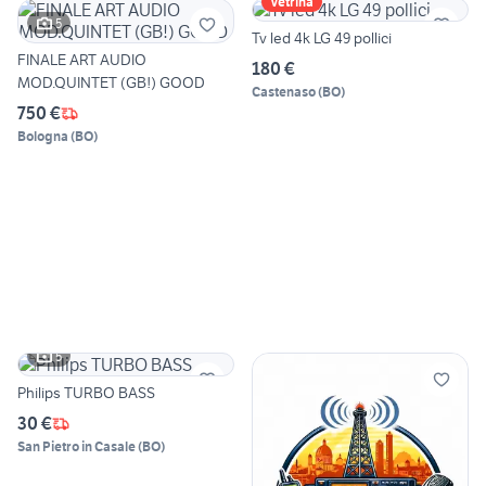
Vetrina
5
Tv led 4k LG 49 pollici
FINALE ART AUDIO
180 €
MOD.QUINTET (GB!) GOOD
Castenaso
(
BO
)
750 €
Bologna
(
BO
)
5
Philips TURBO BASS
30 €
San Pietro in Casale
(
BO
)