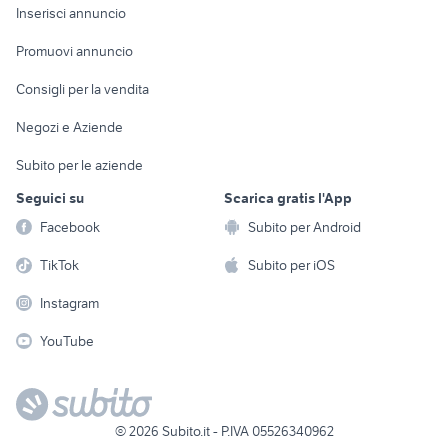
Console e
Accessori per
Casalinghi
Inserisci annuncio
Videogiochi
animali
Elettrodomestici
Promuovi annuncio
Audio/Video
Musica e Film
Giardino e Fai da te
Consigli per la vendita
Fotografia
Libri e Riviste
Abbigliamento e
Negozi e Aziende
Telefonia
Strumenti Musicali
Accessori
Subito per le aziende
Sports
Tutto per i bambini
Seguici su
Scarica gratis l'App
Biciclette
Facebook
Subito per Android
Collezionismo
TikTok
Subito per iOS
Instagram
YouTube
©
2026
Subito.it - P.IVA 05526340962