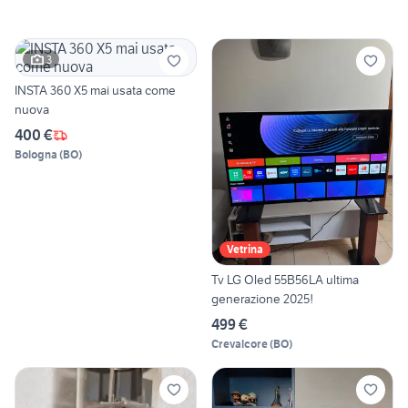
3
INSTA 360 X5 mai usata come
nuova
400 €
Bologna
(
BO
)
Vetrina
Tv LG Oled 55B56LA ultima
generazione 2025!
499 €
Crevalcore
(
BO
)