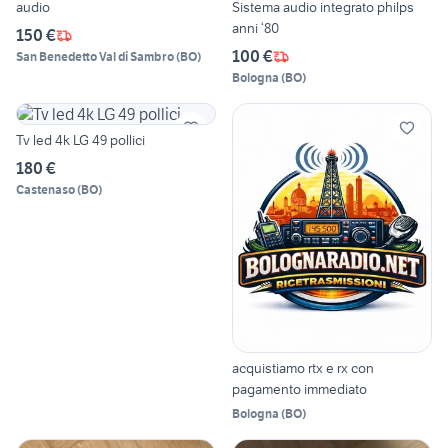
audio
Sistema audio integrato philps
anni ‘80
150 €
100 €
San Benedetto Val di Sambro
(
BO
)
Bologna
(
BO
)
Tv led 4k LG 49 pollici
180 €
Castenaso
(
BO
)
acquistiamo rtx e rx con
pagamento immediato
Bologna
(
BO
)