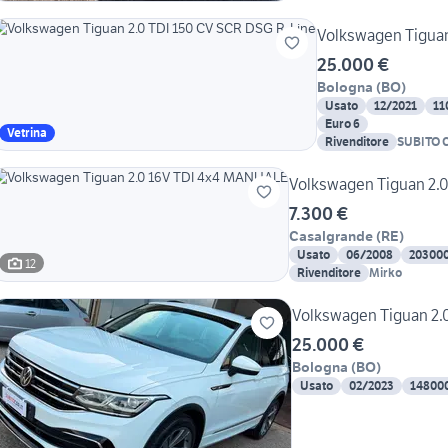
Volkswagen Tiguan
25.000 €
Bologna
(
BO
)
Usato
12/2021
11
Euro 6
Vetrina
Rivenditore
SUBITO 
Volkswagen Tiguan 2.
7.300 €
Casalgrande
(
RE
)
Usato
06/2008
20300
12
Rivenditore
Mirko
Volkswagen Tiguan 2.
25.000 €
Bologna
(
BO
)
Usato
02/2023
14800