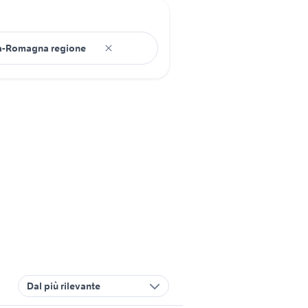
Dal più rilevante