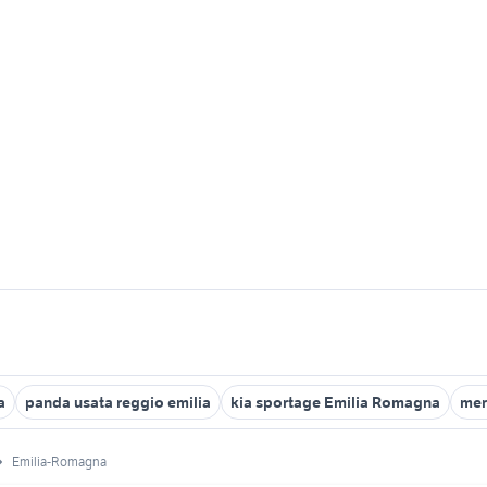
a
panda usata reggio emilia
kia sportage Emilia Romagna
mer
Emilia-Romagna