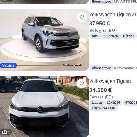
Rivenditore
MV AUTO SR
Volkswagen Tiguan 2.0
37.950 €
Bologna
(
BO
)
Km0
02/2026
Diesel
Vetrina
Rivenditore
Autocommerc
Volkswagen Tiguan
34.500 €
Ferrara
(
FE
)
Usato
12/2024
47000
Euro 6d-TEMP
6