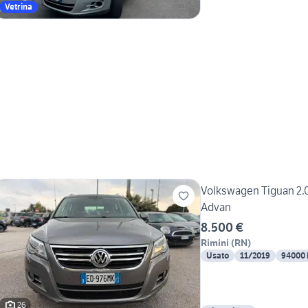
Vetrina
Volkswagen Tiguan 2
Advan
8.500 €
Rimini
(
RN
)
Usato
11/2019
94000
26