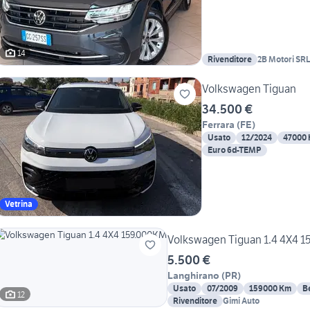
14
Rivenditore
2B Motori SR
Volkswagen Tiguan
34.500 €
Ferrara
(
FE
)
Usato
12/2024
47000
Euro 6d-TEMP
Vetrina
Volkswagen Tiguan 1.4 4X4 
5.500 €
Langhirano
(
PR
)
Usato
07/2009
159000 Km
B
12
Rivenditore
Gimi Auto