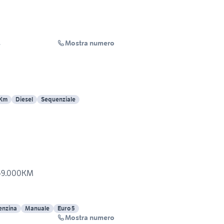
Mostra numero
L
 Km
Diesel
Sequenziale
159.000KM
enzina
Manuale
Euro 5
Mostra numero