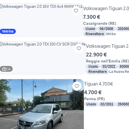
Volkswagen Tiguan 2.
7.300 €
Casalgrande
(
RE
)
Usato
06/2008
20300
Vetrina
Rivenditore
Mirko
Volkswagen Tiguan 2.
22.900 €
Reggio nell'Emilia
(
RE
Usato
02/2022
8000
14
Rivenditore
La Nuova R
Tiguan 4.700€
4.700 €
Parma
(
PR
)
Usato
02/2011
25000