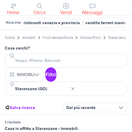
Home
Cerca
Vendi
Messaggi
ristoranti venezia e provincia
vendita terreni maniago 
Ricerche
Subito
Immobili
Friuli-Venezia Giulia
Gorizia (Prov)
Staranzano
Cosa cerchi?
Filtri
IMMOBILI
Salva ricerca
Dal più recente
1 risultato
Case in affitto a Staranzano - Immobili