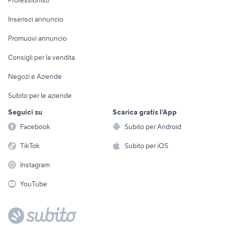
Professionisti
Arredamento e
Console e
Accessori per
Casalinghi
Inserisci annuncio
Videogiochi
animali
Elettrodomestici
Promuovi annuncio
Audio/Video
Musica e Film
Giardino e Fai da te
Consigli per la vendita
Fotografia
Libri e Riviste
Abbigliamento e
Negozi e Aziende
Telefonia
Strumenti Musicali
Accessori
Subito per le aziende
Sports
Tutto per i bambini
Seguici su
Scarica gratis l'App
Biciclette
Facebook
Subito per Android
Collezionismo
TikTok
Subito per iOS
Instagram
YouTube