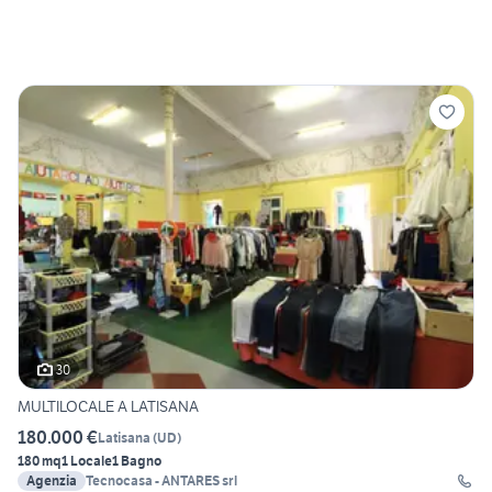
30
MULTILOCALE A LATISANA
180.000 €
Latisana
(
UD
)
180 mq
1 Locale
1 Bagno
Agenzia
Tecnocasa - ANTARES srl