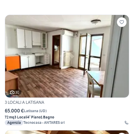
30
3 LOCALI A LATISANA
65.000 €
Latisana
(
UD
)
72 mq
3 Locali
4° Piano
1 Bagno
Agenzia
Tecnocasa - ANTARES srl