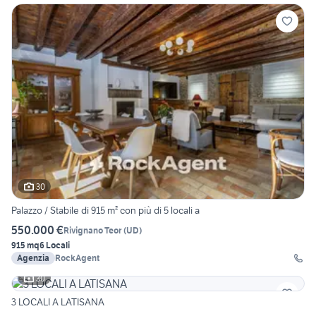
30
Palazzo / Stabile di 915 m² con più di 5 locali a
550.000 €
Rivignano Teor
(
UD
)
915 mq
6 Locali
Agenzia
RockAgent
30
3 LOCALI A LATISANA