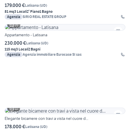
179.000 €
Latisana
(
UD
)
81 mq
3 Locali
2° Piano
1 Bagno
Agenzia
SIRIO REAL ESTATE GROUP
15
Appartamento - Latisana
230.000 €
Latisana
(
UD
)
115 mq
3 Locali
2 Bagni
Agenzia
Agenzia immobiliare Eurocase SI sas
11
Elegante bicamere con travi a vista nel cuore d...
178.000 €
Latisana
(
UD
)