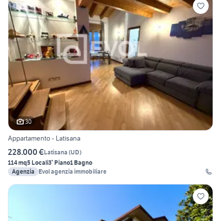
30
Appartamento - Latisana
228.000 €
Latisana
(
UD
)
114 mq
5 Locali
3° Piano
1 Bagno
Agenzia
Evol agenzia immobiliare