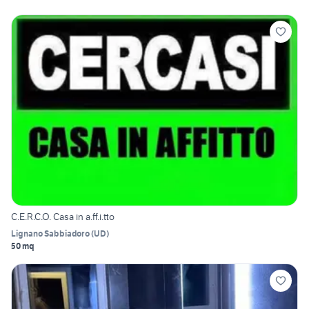
C.E.R.C.O. Casa in a.ff.i.tto
Lignano Sabbiadoro
(
UD
)
50 mq