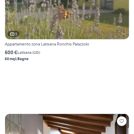
5
Appartamento zona Latisana Ronchis Palazzolo
600 €
Latisana
(
UD
)
60 mq
1 Bagno