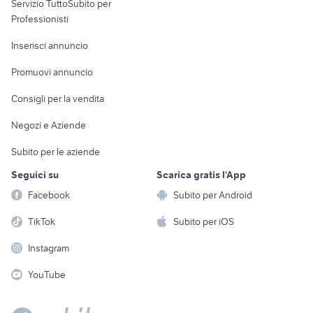
Servizio TuttoSubito per
persona
Informatica
Animali
Professionisti
Arredamento e
Console e
Accessori per
Casalinghi
Inserisci annuncio
Videogiochi
animali
Elettrodomestici
Promuovi annuncio
Audio/Video
Musica e Film
Giardino e Fai da te
Consigli per la vendita
Fotografia
Libri e Riviste
Abbigliamento e
Negozi e Aziende
Telefonia
Strumenti Musicali
Accessori
Subito per le aziende
Sports
Tutto per i bambini
Seguici su
Scarica gratis l'App
Biciclette
Facebook
Subito per Android
Collezionismo
TikTok
Subito per iOS
Instagram
YouTube