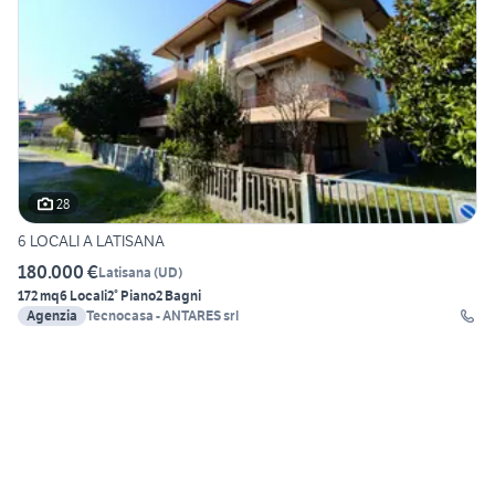
28
6 LOCALI A LATISANA
180.000 €
Latisana
(
UD
)
172 mq
6 Locali
2° Piano
2 Bagni
Agenzia
Tecnocasa - ANTARES srl