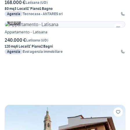
168.000 €
Latisana
(
UD
)
80 mq
3 Locali
1° Piano
1 Bagno
Agenzia
Tecnocasa - ANTARES srl
30
Appartamento - Latisana
240.000 €
Latisana
(
UD
)
120 mq
6 Locali
1° Piano
2 Bagni
Agenzia
Evol agenzia immobiliare