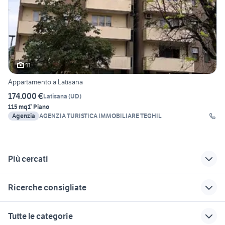
11
Appartamento a Latisana
174.000 €
Latisana
(
UD
)
115 mq
1° Piano
Agenzia
AGENZIA TURISTICA IMMOBILIARE TEGHIL
Più cercati
Correlati
Richerche simili
Suggerimenti
Ricerche consigliate
vendita
motosega giardino
vendita
appartamenti via
Molise
appartamenti licola
affitto appartamenti castel di leva
case in vendita guidonia
Tutte le categorie
serradifalco Palermo
Roma
Campania
case in affitto