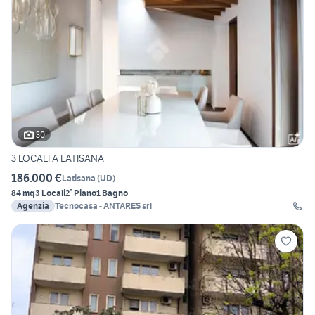
30
3 LOCALI A LATISANA
186.000 €
Latisana
(
UD
)
84 mq
3 Locali
2° Piano
1 Bagno
Agenzia
Tecnocasa - ANTARES srl