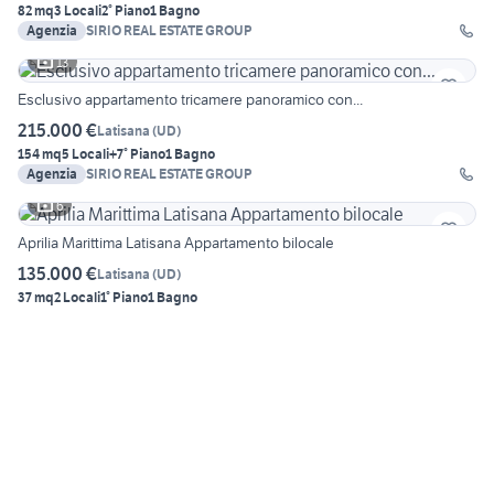
82 mq
3 Locali
2° Piano
1 Bagno
Agenzia
SIRIO REAL ESTATE GROUP
13
Esclusivo appartamento tricamere panoramico con...
215.000 €
Latisana
(
UD
)
154 mq
5 Locali
+7° Piano
1 Bagno
Agenzia
SIRIO REAL ESTATE GROUP
6
Aprilia Marittima Latisana Appartamento bilocale
135.000 €
Latisana
(
UD
)
37 mq
2 Locali
1° Piano
1 Bagno