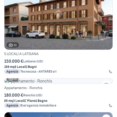
30
5 LOCALI A LATISANA
150.000 €
Latisana
(
UD
)
269 mq
5 Locali
2 Bagni
Agenzia
Tecnocasa - ANTARES srl
25
Appartamento - Ronchis
180.000 €
Ronchis
(
UD
)
85 mq
3 Locali
1° Piano
1 Bagno
Agenzia
Evol agenzia immobiliare