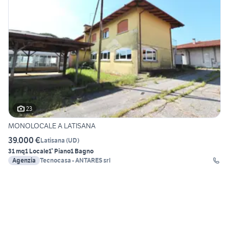
23
MONOLOCALE A LATISANA
39.000 €
Latisana
(
UD
)
31 mq
1 Locale
1° Piano
1 Bagno
Agenzia
Tecnocasa - ANTARES srl