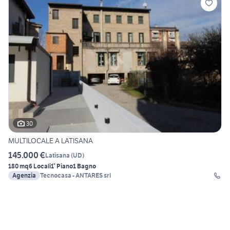
30
MULTILOCALE A LATISANA
145.000 €
Latisana
(
UD
)
180 mq
6 Locali
1° Piano
1 Bagno
Agenzia
Tecnocasa - ANTARES srl