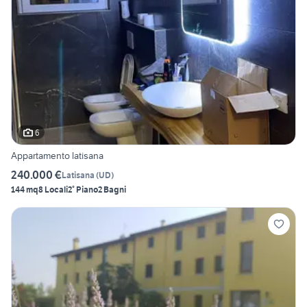
6
Appartamento latisana
240.000 €
Latisana
(
UD
)
144 mq
8 Locali
2° Piano
2 Bagni