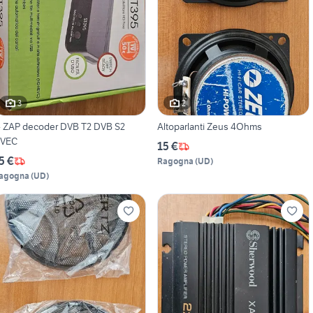
3
2
- ZAP decoder DVB T2 DVB S2
Altoparlanti Zeus 4Ohms
VEC
15 €
5 €
Ragogna
(
UD
)
agogna
(
UD
)