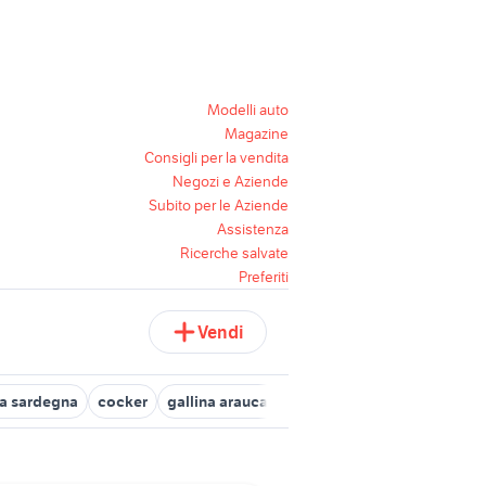
Modelli auto
Magazine
Consigli per la vendita
Negozi e Aziende
Subito per le Aziende
Assistenza
Ricerche salvate
Preferiti
Vendi
ta sardegna
cocker
gallina araucana animali
concessionari aut