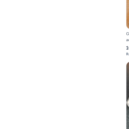
G
a
1
R