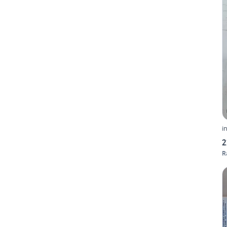
i
2
R