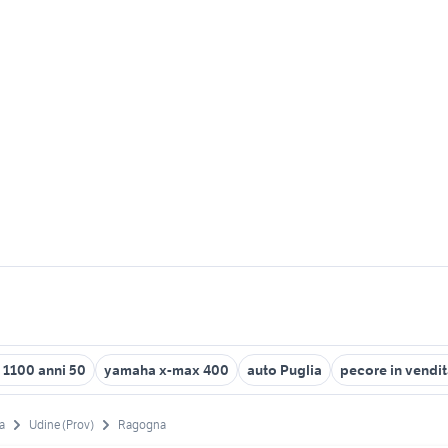
t 1100 anni 50
yamaha x-max 400
auto Puglia
pecore in vendi
ia
Udine (Prov)
Ragogna