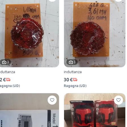
3
3
nduttanza
induttanza
2 €
30 €
agogna
(
UD
)
Ragogna
(
UD
)