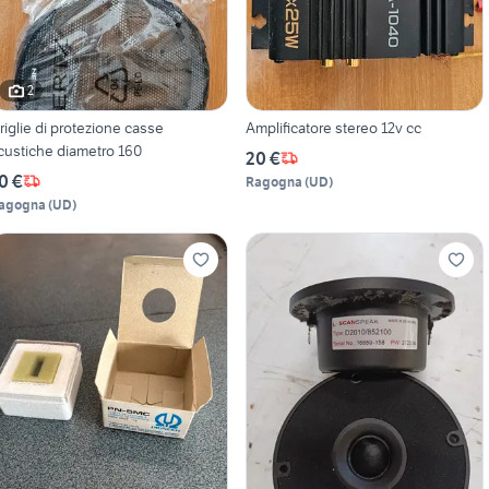
2
riglie di protezione casse
Amplificatore stereo 12v cc
custiche diametro 160
20 €
0 €
Ragogna
(
UD
)
agogna
(
UD
)