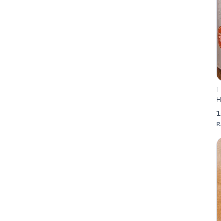
i 
H
1
R