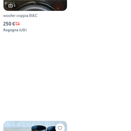
4
woofer coppia B&C
250 €
Ragogna
(
UD
)