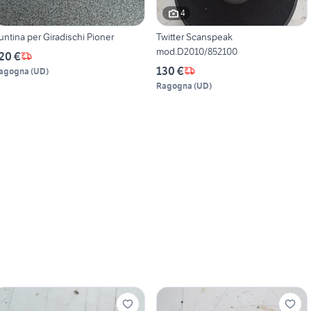
4
untina per Giradischi Pioner
Twitter Scanspeak
mod.D2010/852100
20 €
130 €
agogna
(
UD
)
Ragogna
(
UD
)