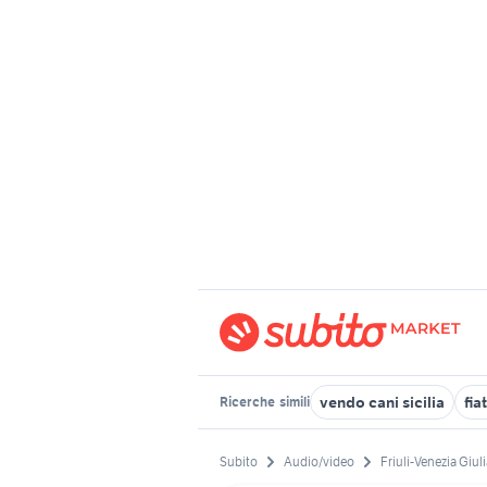
vendo cani sicilia
fia
Ricerche
simili
Subito
Audio/video
Friuli-Venezia Giul