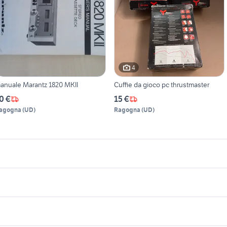
4
anuale Marantz 1820 MKII
Cuffie da gioco pc thrustmaster
0 €
15 €
agogna
(
UD
)
Ragogna
(
UD
)
icherche simili
Suggerimenti
econda mano Oria
troncatrice legno
a usata
case in affitto qualiano
auto Pomigliano dA
icrocar auto
dorigoni auto usate
endita appartamenti affitto a riscatto
giardino Forli Cesena
cani in regalo bologna
e niscemi
specialized turbo l