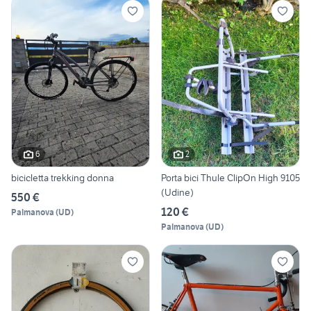
6
2
bicicletta trekking donna
Porta bici Thule ClipOn High 9105
(Udine)
550 €
120 €
Palmanova
(
UD
)
Palmanova
(
UD
)