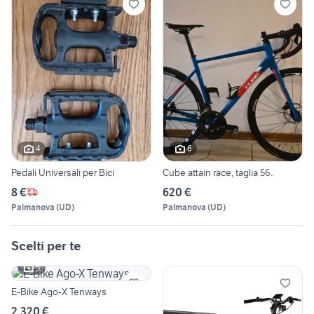
4
6
Pedali Universali per Bici
Cube attain race, taglia 56.
8 €
620 €
Palmanova
(
UD
)
Palmanova
(
UD
)
Scelti per te
5
E-Bike Ago-X Tenways
2.320 €