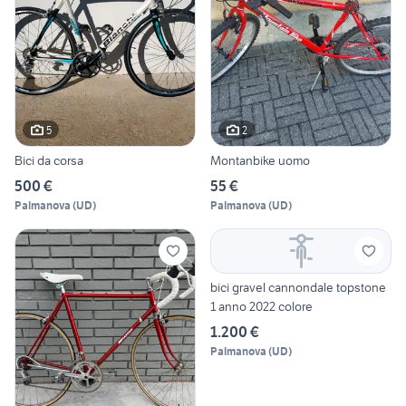
5
2
Bici da corsa
Montanbike uomo
500 €
55 €
Palmanova
(
UD
)
Palmanova
(
UD
)
bici gravel cannondale topstone
1 anno 2022 colore
1.200 €
Palmanova
(
UD
)