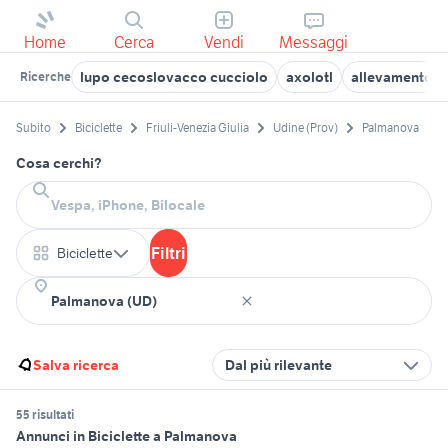
Home
Cerca
Vendi
Messaggi
lupo cecoslovacco cucciolo
axolotl
allevamento la
Ricerche
Subito
Biciclette
Friuli-Venezia Giulia
Udine (Prov)
Palmanova
Cosa cerchi?
Filtri
Biciclette
Salva ricerca
Dal più rilevante
55 risultati
Annunci in Biciclette a Palmanova