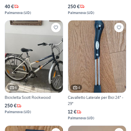
40 €
250 €
Palmanova
(
UD
)
Palmanova
(
UD
)
6
4
Bicicletta Scott Rockwood
Cavalletto Laterale per Bici 24" -
29"
250 €
12 €
Palmanova
(
UD
)
Palmanova
(
UD
)