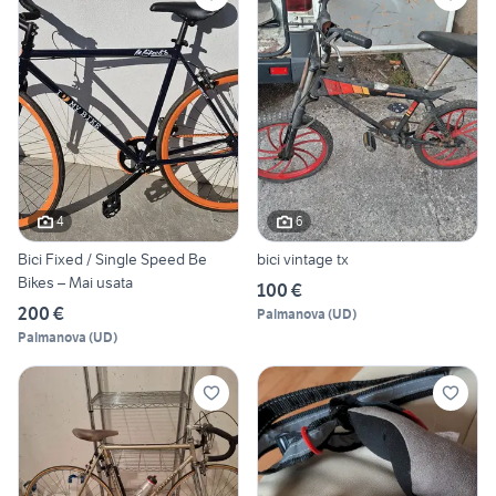
4
6
Bici Fixed / Single Speed Be
bici vintage tx
Bikes – Mai usata
100 €
200 €
Palmanova
(
UD
)
Palmanova
(
UD
)