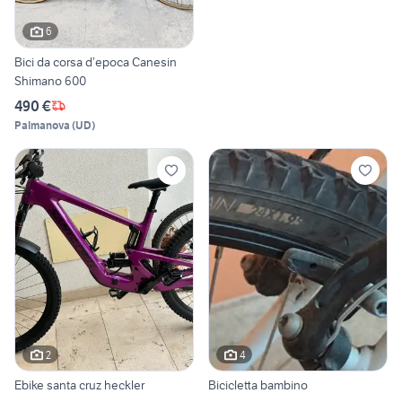
6
Bici da corsa d’epoca Canesin
Shimano 600
490 €
Palmanova
(
UD
)
2
4
Ebike santa cruz heckler
Bicicletta bambino