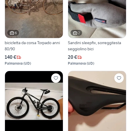
6
2
bicicletta da corsa Torpado anni
Sandini sleepfix, sorreggitesta
80/90
seggiolino bici
140 €
20 €
Palmanova
(
UD
)
Palmanova
(
UD
)