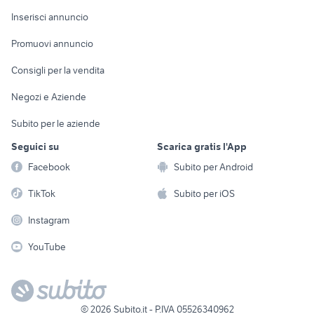
Arredamento e
Console e
Accessori per
Casalinghi
Inserisci annuncio
Videogiochi
animali
Elettrodomestici
Promuovi annuncio
Audio/Video
Musica e Film
Giardino e Fai da te
Consigli per la vendita
Fotografia
Libri e Riviste
Abbigliamento e
Negozi e Aziende
Telefonia
Strumenti Musicali
Accessori
Subito per le aziende
Sports
Tutto per i bambini
Seguici su
Scarica gratis l'App
Biciclette
Facebook
Subito per Android
Collezionismo
TikTok
Subito per iOS
Instagram
YouTube
©
2026
Subito.it - P.IVA 05526340962