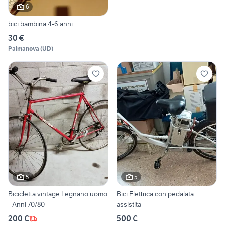
6
bici bambina 4-6 anni
30 €
Palmanova
(
UD
)
5
5
Bicicletta vintage Legnano uomo
Bici Elettrica con pedalata
- Anni 70/80
assistita
200 €
500 €