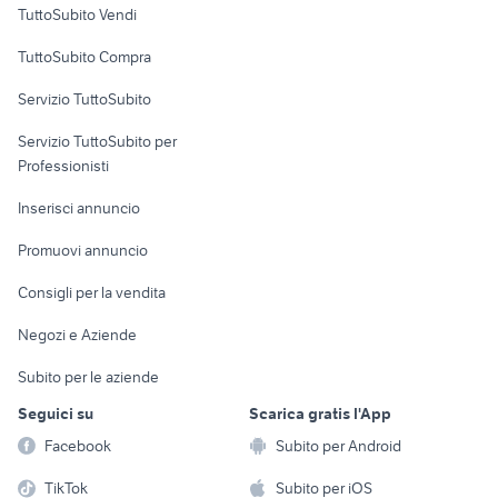
TuttoSubito Vendi
Uffici e Locali
TuttoSubito Compra
commerciali
Servizio TuttoSubito
elettronica
per la casa e la
sports e hobby
Servizio TuttoSubito per
persona
Informatica
Animali
Professionisti
Arredamento e
Console e
Accessori per
Casalinghi
Inserisci annuncio
Videogiochi
animali
Elettrodomestici
Promuovi annuncio
Audio/Video
Musica e Film
Giardino e Fai da te
Consigli per la vendita
Fotografia
Libri e Riviste
Abbigliamento e
Negozi e Aziende
Telefonia
Strumenti Musicali
Accessori
Subito per le aziende
Sports
Tutto per i bambini
Seguici su
Scarica gratis l'App
Biciclette
Facebook
Subito per Android
Collezionismo
TikTok
Subito per iOS