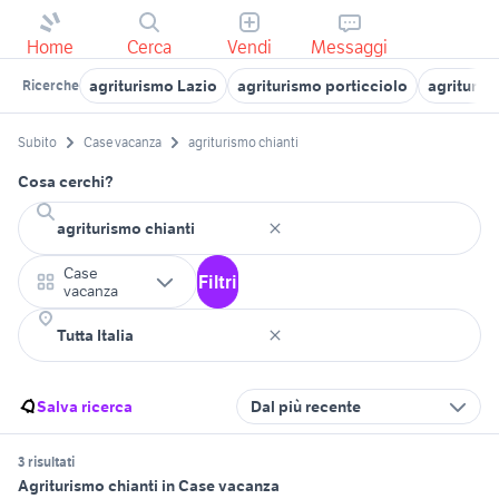
Home
Cerca
Vendi
Messaggi
agriturismo Lazio
agriturismo porticciolo
agriturism
Ricerche
Subito
Case vacanza
agriturismo chianti
Cosa cerchi?
Case
Filtri
vacanza
Salva ricerca
Dal più recente
3 risultati
Agriturismo chianti in Case vacanza