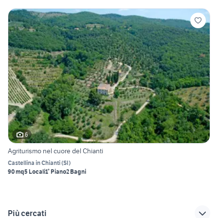
6
Agriturismo nel cuore del Chianti
Castellina in Chianti
(
SI
)
90 mq
5 Locali
1° Piano
2 Bagni
Più cercati