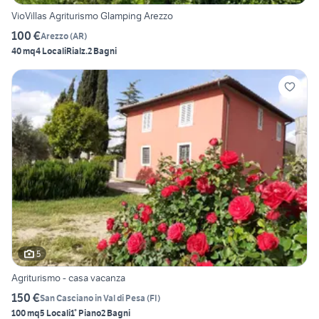
VioVillas Agriturismo Glamping Arezzo
100 €
Arezzo
(
AR
)
40 mq
4 Locali
Rialz.
2 Bagni
5
Agriturismo - casa vacanza
150 €
San Casciano in Val di Pesa
(
FI
)
100 mq
5 Locali
1° Piano
2 Bagni