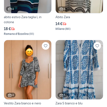
4
6
abito estivo Zara taglia L in
Abito Zara
cotone
14 €
18 €
Milano
(
MI
)
Romano d'Ezzelino
(
VI
)
4
5
Vestito Zara bianco e nero
Zara S bianco e blu