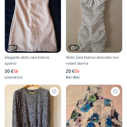
6
6
elegante abito zara bianco
Abito Zara bianco arricciato con
sporco
volant donna
30 €
20 €
Livorno
(
LI
)
Bari
(
BA
)