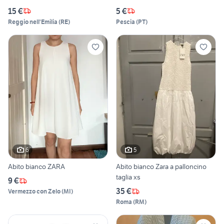
15 €
5 €
Reggio nell'Emilia
(
RE
)
Pescia
(
PT
)
6
5
Abito bianco ZARA
Abito bianco Zara a palloncino
taglia xs
9 €
35 €
Vermezzo con Zelo
(
MI
)
Roma
(
RM
)