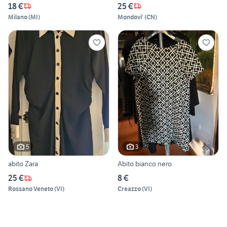
18 €
25 €
Milano
(
MI
)
Mondovi'
(
CN
)
5
3
abito Zara
Abito bianco nero
25 €
8 €
Rossano Veneto
(
VI
)
Creazzo
(
VI
)