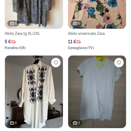
6
6
Abito Zara tg XL/2XL
Abito smanicato Zara
5 €
11 €
Pandino
(
CR
)
Conegliano
(
TV
)
6
3