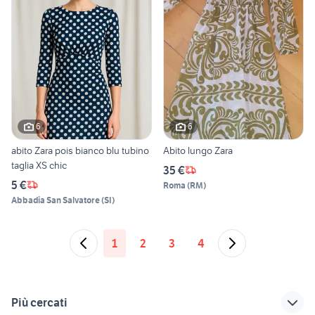
6
6
abito Zara pois bianco blu tubino
Abito lungo Zara
taglia XS chic
35 €
5 €
Roma
(
RM
)
Abbadia San Salvatore
(
SI
)
1
2
3
4
Più cercati