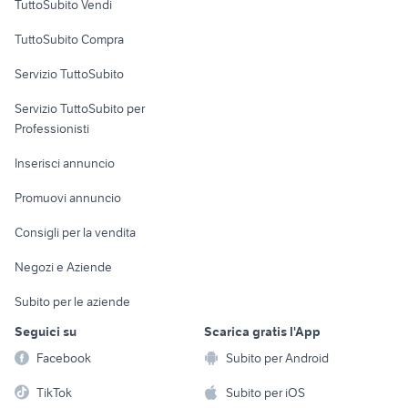
TuttoSubito Vendi
Uffici e Locali
TuttoSubito Compra
commerciali
Servizio TuttoSubito
elettronica
per la casa e la
sports e hobby
Servizio TuttoSubito per
persona
Informatica
Animali
Professionisti
Arredamento e
Console e
Accessori per
Casalinghi
Inserisci annuncio
Videogiochi
animali
Elettrodomestici
Promuovi annuncio
Audio/Video
Musica e Film
Giardino e Fai da te
Consigli per la vendita
Fotografia
Libri e Riviste
Abbigliamento e
Negozi e Aziende
Telefonia
Strumenti Musicali
Accessori
Subito per le aziende
Sports
Tutto per i bambini
Seguici su
Scarica gratis l'App
Biciclette
Facebook
Subito per Android
Collezionismo
TikTok
Subito per iOS