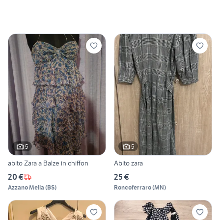
5
5
abito Zara a Balze in chiffon
Abito zara
20 €
25 €
Azzano Mella
(
BS
)
Roncoferraro
(
MN
)