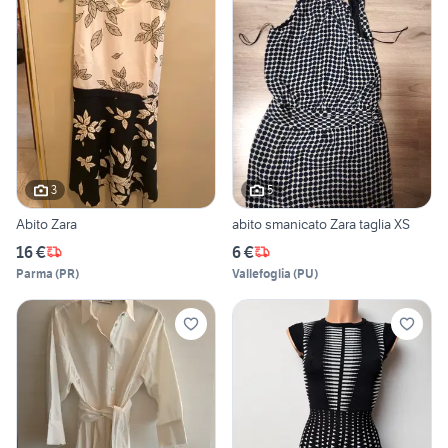
3
5
Abito Zara
abito smanicato Zara taglia XS
16 €
6 €
Parma
(
PR
)
Vallefoglia
(
PU
)