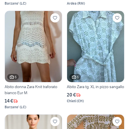
Barzano'
(
LC
)
Ardea
(
RM
)
6
6
Abito donna Zara Knit traforato
Abito Zara tg. XL in pizzo sangallo
bianco Eur M
20 €
14 €
Chieti
(
CH
)
Barzano'
(
LC
)