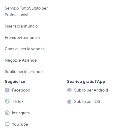
elettronica
per la casa e la
sports e hobby
Servizio TuttoSubito per
persona
Informatica
Animali
Professionisti
Arredamento e
Console e
Accessori per
Casalinghi
Inserisci annuncio
Videogiochi
animali
Elettrodomestici
Promuovi annuncio
Audio/Video
Musica e Film
Giardino e Fai da te
Consigli per la vendita
Fotografia
Libri e Riviste
Abbigliamento e
Negozi e Aziende
Telefonia
Strumenti Musicali
Accessori
Subito per le aziende
Sports
Tutto per i bambini
Seguici su
Scarica gratis l'App
Biciclette
Facebook
Subito per Android
Collezionismo
TikTok
Subito per iOS
Instagram
YouTube