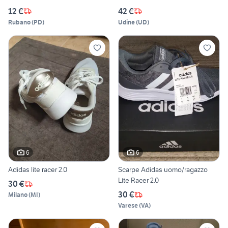
12 €
42 €
Rubano
(
PD
)
Udine
(
UD
)
6
6
Adidas lite racer 2.0
Scarpe Adidas uomo/ragazzo
Lite Racer 2.0
30 €
30 €
Milano
(
MI
)
Varese
(
VA
)