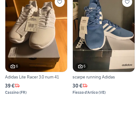
6
6
Adidas Lite Racer 3.0 num 41
scarpe running Adidas
39 €
30 €
Cassino
(
FR
)
Fiesso d'Artico
(
VE
)