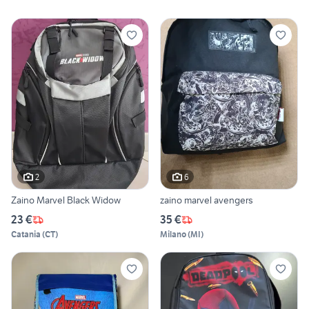
2
6
Zaino Marvel Black Widow
zaino marvel avengers
23 €
35 €
Catania
(
CT
)
Milano
(
MI
)