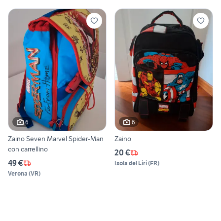
6
6
Zaino Seven Marvel Spider-Man
Zaino
con carrellino
20 €
49 €
Isola del Liri
(
FR
)
Verona
(
VR
)