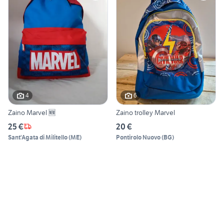
4
6
Zaino Marvel 🆕
Zaino trolley Marvel
25 €
20 €
Sant'Agata di Militello
(
ME
)
Pontirolo Nuovo
(
BG
)