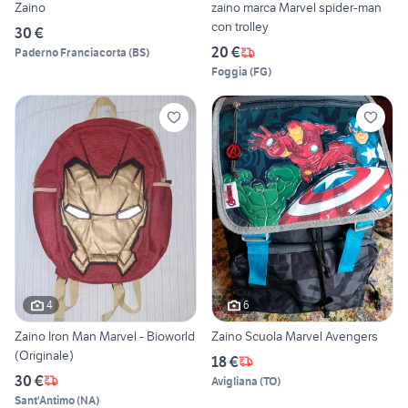
Zaino
zaino marca Marvel spider-man
con trolley
30 €
20 €
Paderno Franciacorta
(
BS
)
Foggia
(
FG
)
4
6
Zaino Iron Man Marvel - Bioworld
Zaino Scuola Marvel Avengers
(Originale)
18 €
30 €
Avigliana
(
TO
)
Sant'Antimo
(
NA
)