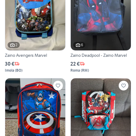
2
6
Zaino Avengers Marvel
Zaino Deadpool - Zaino Marvel
30 €
22 €
Imola
(
BO
)
Roma
(
RM
)