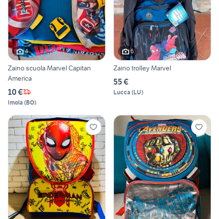
4
6
Zaino scuola Marvel Capitan
Zaino trolley Marvel
America
55 €
10 €
Lucca
(
LU
)
Imola
(
BO
)