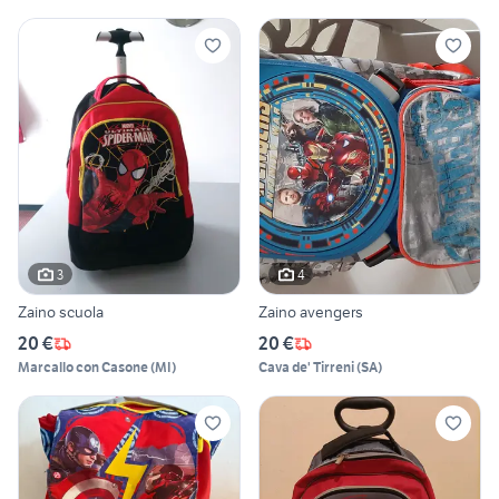
3
4
Zaino scuola
Zaino avengers
20 €
20 €
Marcallo con Casone
(
MI
)
Cava de' Tirreni
(
SA
)