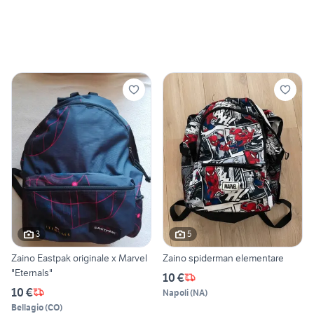
3
5
Zaino Eastpak originale x Marvel
Zaino spiderman elementare
"Eternals"
10 €
10 €
Napoli
(
NA
)
Bellagio
(
CO
)