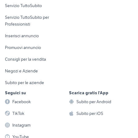
Servizio TuttoSubito
elettronica
per la casa e la
sports e hobby
Servizio TuttoSubito per
persona
Informatica
Animali
Professionisti
Arredamento e
Console e
Accessori per
Casalinghi
Inserisci annuncio
Videogiochi
animali
Elettrodomestici
Promuovi annuncio
Audio/Video
Musica e Film
Giardino e Fai da te
Consigli per la vendita
Fotografia
Libri e Riviste
Abbigliamento e
Negozi e Aziende
Telefonia
Strumenti Musicali
Accessori
Subito per le aziende
Sports
Tutto per i bambini
Seguici su
Scarica gratis l'App
Biciclette
Facebook
Subito per Android
Collezionismo
TikTok
Subito per iOS
Instagram
YouTube