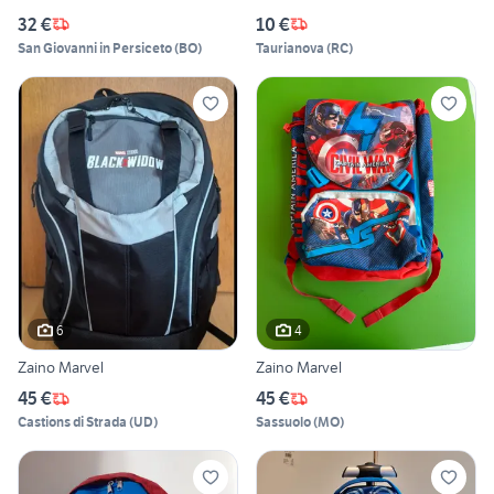
32 €
10 €
San Giovanni in Persiceto
(
BO
)
Taurianova
(
RC
)
6
4
Zaino Marvel
Zaino Marvel
45 €
45 €
Castions di Strada
(
UD
)
Sassuolo
(
MO
)