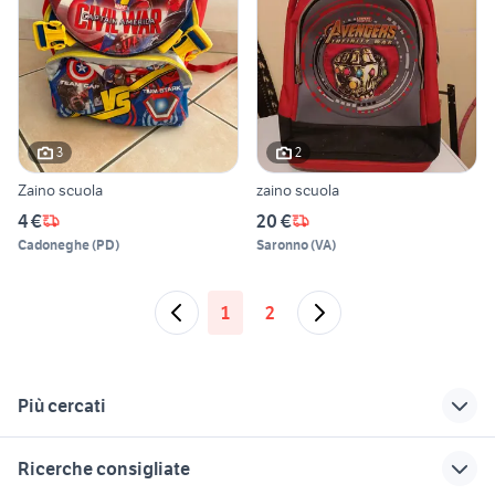
3
2
Zaino scuola
zaino scuola
4 €
20 €
Cadoneghe
(
PD
)
Saronno
(
VA
)
1
2
Più cercati
Correlati
Richerche simili
Suggerimenti
Ricerche consigliate
zaino invicta rosa
gomme smart
peugeot 2008 cerchi