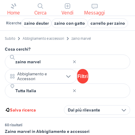
Home
Cerca
Vendi
Messaggi
zaino deuter
zaino con gatto
carrello per zaino
ca
Ricerche
Subito
Abbigliamento e accessori
zaino marvel
Cosa cerchi?
Abbigliamento e
Filtri
Accessori
Salva ricerca
Dal più rilevante
60 risultati
Zaino marvel in Abbigliamento e accessori