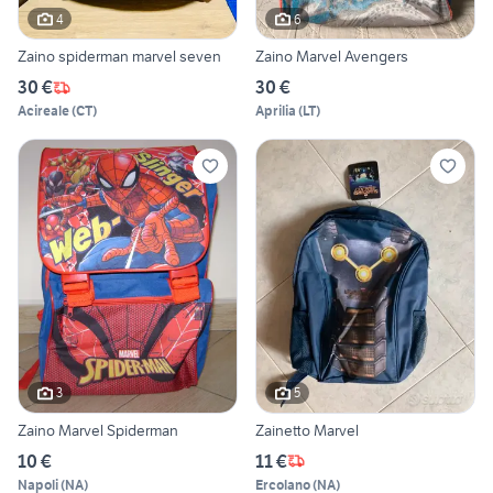
4
6
Zaino spiderman marvel seven
Zaino Marvel Avengers
30 €
30 €
Acireale
(
CT
)
Aprilia
(
LT
)
3
5
Zaino Marvel Spiderman
Zainetto Marvel
10 €
11 €
Napoli
(
NA
)
Ercolano
(
NA
)