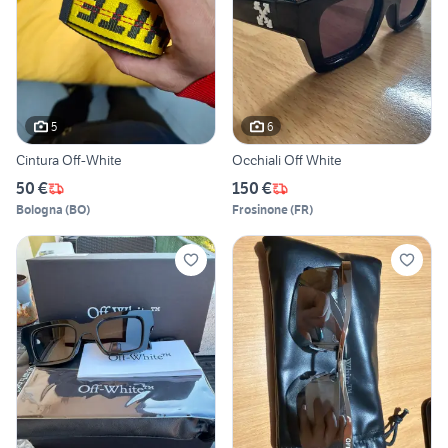
5
6
Cintura Off-White
Occhiali Off White
50 €
150 €
Bologna
(
BO
)
Frosinone
(
FR
)