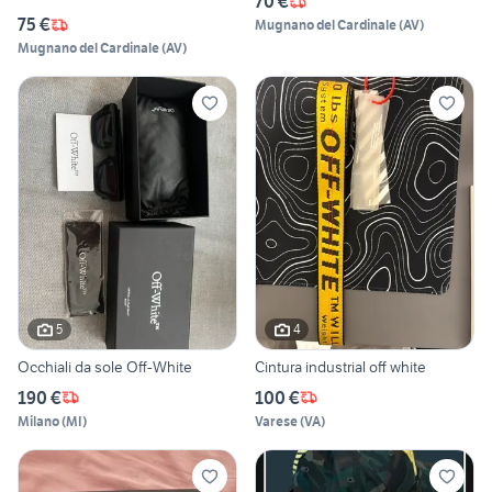
70 €
75 €
Mugnano del Cardinale
(
AV
)
Mugnano del Cardinale
(
AV
)
5
4
Occhiali da sole Off-White
Cintura industrial off white
190 €
100 €
Milano
(
MI
)
Varese
(
VA
)