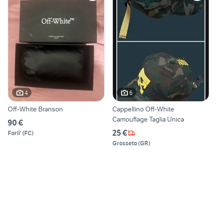
4
6
Off-White Branson
Cappellino Off-White
Camouflage Taglia Unica
90 €
25 €
Forli'
(
FC
)
Grosseto
(
GR
)