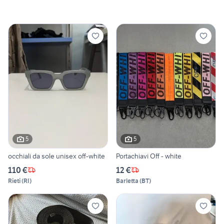
5
5
occhiali da sole unisex off-white
Portachiavi Off - white
110 €
12 €
Rieti
(
RI
)
Barletta
(
BT
)