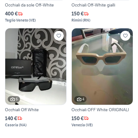
Occhiali da sole Off-White
Occhiali Off-White gialli
400 €
150 €
Teglio Veneto
(
VE
)
Rimini
(
RN
)
6
4
Occhiali Off White
Occhiali OFF White ORIGINALI
140 €
150 €
Casoria
(
NA
)
Venezia
(
VE
)