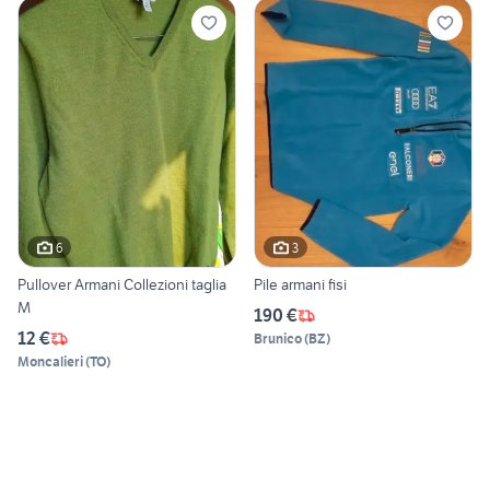
6
3
Pullover Armani Collezioni taglia
Pile armani fisi
M
190 €
12 €
Brunico
(
BZ
)
Moncalieri
(
TO
)