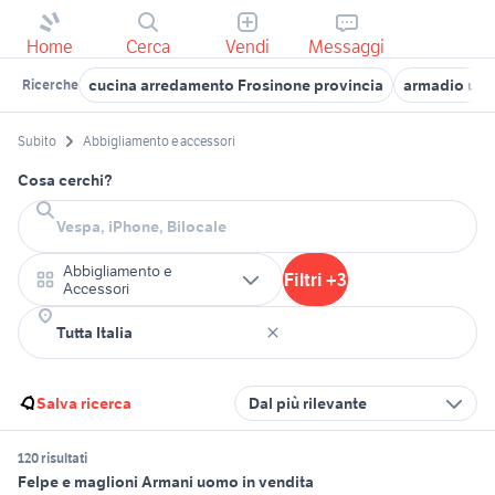
Home
Cerca
Vendi
Messaggi
cucina arredamento Frosinone provincia
armadio usa
Ricerche
Subito
Abbigliamento e accessori
Cosa cerchi?
Abbigliamento e
Filtri +3
Accessori
Salva ricerca
Dal più rilevante
120 risultati
Felpe e maglioni Armani uomo in vendita