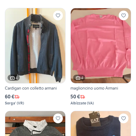
4
4
Cardigan con colletto armani
maglioncino uomo Armani
60 €
50 €
Sorga'
(
VR
)
Albizzate
(
VA
)