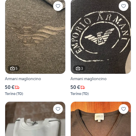
5
3
Armani maglioncino
Armani maglioncino
50 €
50 €
Torino
(
TO
)
Torino
(
TO
)