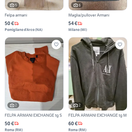
5
6
Felpa armani
Maglia/pullover Armani
50 €
54 €
Pomigliano d'Arco
(
NA
)
Milano
(
MI
)
2
2
FELPA ARMANI EXCHANGE tg S
FELPA ARMANI EXCHANGE tg M
50 €
60 €
Roma
(
RM
)
Roma
(
RM
)