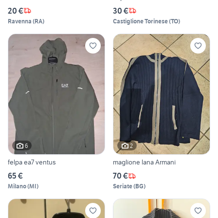
20 €
30 €
Ravenna
(
RA
)
Castiglione Torinese
(
TO
)
6
2
felpa ea7 ventus
maglione lana Armani
65 €
70 €
Milano
(
MI
)
Seriate
(
BG
)