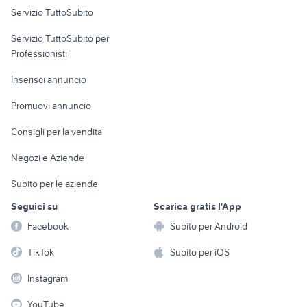
Servizio TuttoSubito
elettronica
per la casa e la
sports e hobby
Servizio TuttoSubito per
persona
Informatica
Animali
Professionisti
Arredamento e
Console e
Accessori per
Casalinghi
Inserisci annuncio
Videogiochi
animali
Elettrodomestici
Promuovi annuncio
Audio/Video
Musica e Film
Giardino e Fai da te
Consigli per la vendita
Fotografia
Libri e Riviste
Abbigliamento e
Negozi e Aziende
Telefonia
Strumenti Musicali
Accessori
Subito per le aziende
Sports
Tutto per i bambini
Seguici su
Scarica gratis l'App
Biciclette
Facebook
Subito per Android
Collezionismo
TikTok
Subito per iOS
Instagram
YouTube