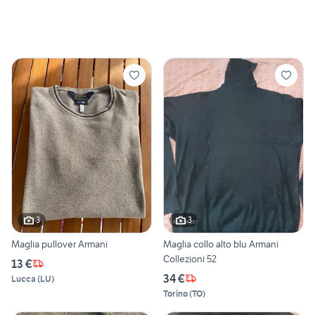
3
3
Maglia pullover Armani
Maglia collo alto blu Armani
Collezioni 52
13 €
34 €
Lucca
(
LU
)
Torino
(
TO
)