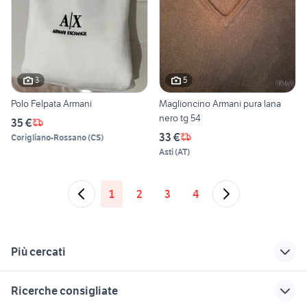
3
5
Polo Felpata Armani
Maglioncino Armani pura lana
nero tg 54
35 €
33 €
Corigliano-Rossano
(
CS
)
Asti
(
AT
)
1
2
3
4
Più cercati
Correlati
Richerche simili
Suggerimenti
Ricerche consigliate
tavolo rotondo con
estirpatore per
forbici bahco