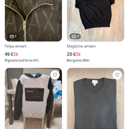
6
4
Felpa armani
Maglione armani
49 €
20 €
Rignano sull'Arno
(
FI
)
Bergamo
(
BG
)