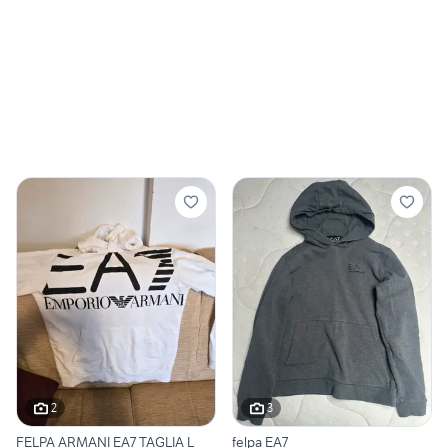
2
3
FELPA ARMANI EA7 TAGLIA L
felpa EA7