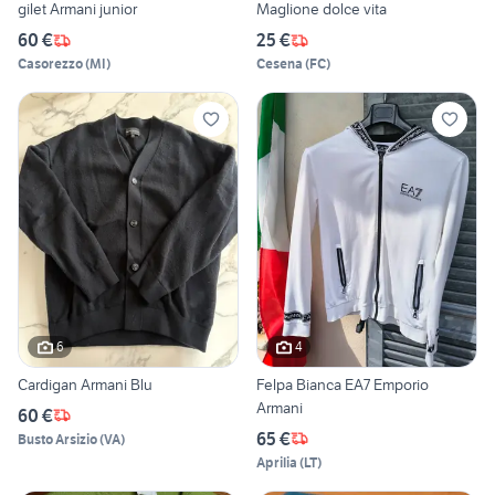
gilet Armani junior
Maglione dolce vita
60 €
25 €
Casorezzo
(
MI
)
Cesena
(
FC
)
6
4
Cardigan Armani Blu
Felpa Bianca EA7 Emporio
Armani
60 €
65 €
Busto Arsizio
(
VA
)
Aprilia
(
LT
)