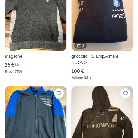
3
Maglione
girocollo FISI Emp.Armani
NUOVO
25 €
100 €
Rivoli
(
TO
)
Milano
(
MI
)