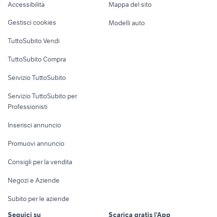
Accessibilità
Mappa del sito
Loft, mansarde e
Veicoli commerciali
altro
Gestisci cookies
Modelli auto
Case vacanza
TuttoSubito Vendi
Uffici e Locali
TuttoSubito Compra
commerciali
Servizio TuttoSubito
elettronica
per la casa e la
sports e hobby
Servizio TuttoSubito per
persona
Informatica
Animali
Professionisti
Arredamento e
Console e
Accessori per
Casalinghi
Inserisci annuncio
Videogiochi
animali
Elettrodomestici
Promuovi annuncio
Audio/Video
Musica e Film
Giardino e Fai da te
Consigli per la vendita
Fotografia
Libri e Riviste
Abbigliamento e
Negozi e Aziende
Telefonia
Strumenti Musicali
Accessori
Subito per le aziende
Sports
Tutto per i bambini
Seguici su
Scarica gratis l'App