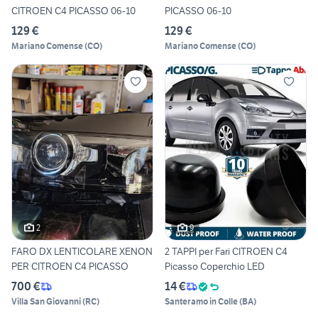
CITROEN C4 PICASSO 06-10
PICASSO 06-10
129 €
129 €
Mariano Comense
(
CO
)
Mariano Comense
(
CO
)
2
9
FARO DX LENTICOLARE XENON
2 TAPPI per Fari CITROEN C4
PER CITROEN C4 PICASSO
Picasso Coperchio LED
700 €
14 €
Villa San Giovanni
(
RC
)
Santeramo in Colle
(
BA
)