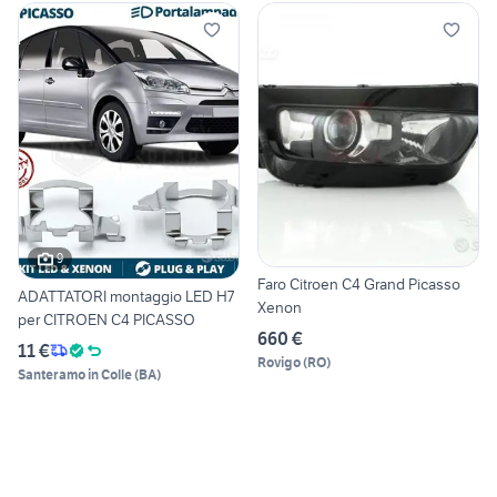
9
Faro Citroen C4 Grand Picasso
ADATTATORI montaggio LED H7
Xenon
per CITROEN C4 PICASSO
660 €
11 €
Rovigo
(
RO
)
Santeramo in Colle
(
BA
)