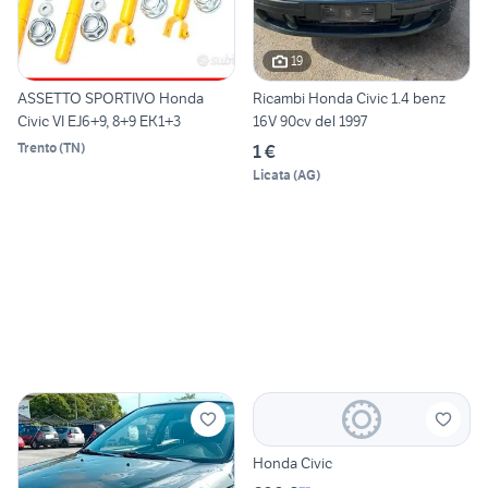
19
ASSETTO SPORTIVO Honda
Ricambi Honda Civic 1.4 benz
Civic VI EJ6+9, 8+9 EK1+3
16V 90cv del 1997
Trento
(
TN
)
1 €
Licata
(
AG
)
Honda Civic