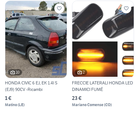
10
2
HONDA CIVIC 6 EJ, EK 1.4I S
FRECCIE LATERALI HONDA LED
(EJ9) 90CV -Ricambi
DINAMICI FUMÉ
1 €
23 €
Matino
(
LE
)
Mariano Comense
(
CO
)