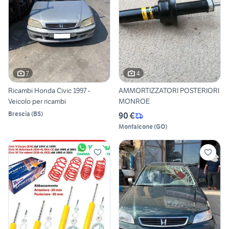
7
4
Ricambi Honda Civic 1997 -
AMMORTIZZATORI POSTERIORI
Veicolo per ricambi
MONROE
Brescia
(
BS
)
90 €
Monfalcone
(
GO
)