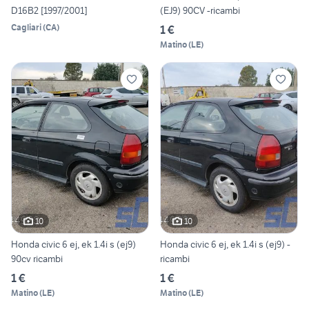
D16B2 [1997/2001]
(EJ9) 90CV -ricambi
Cagliari
(
CA
)
1 €
Matino
(
LE
)
10
10
Honda civic 6 ej, ek 1.4i s (ej9)
Honda civic 6 ej, ek 1.4i s (ej9) -
90cv ricambi
ricambi
1 €
1 €
Matino
(
LE
)
Matino
(
LE
)