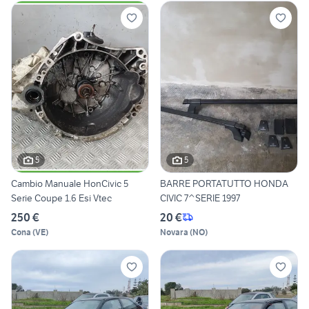
5
5
Cambio Manuale HonCivic 5
BARRE PORTATUTTO HONDA
Serie Coupe 1.6 Esi Vtec
CIVIC 7^SERIE 1997
250 €
20 €
Cona
(
VE
)
Novara
(
NO
)