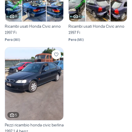
9
7
Ricambi usati Honda Civic anno
Ricambi usati Honda Civic anno
1997 Fi
1997 Fi
Pero
(
MI
)
Pero
(
MI
)
5
Pezzi ricambio honda civic berlina
1997 1.4 benz