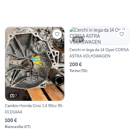
6
Cerchi in lega da 14 Opel CORSA
ASTRA VOLKSWAGEN
200 €
Torino
(
TO
)
7
Cambio Honda Civic 1.4 90cv 95-
01 D14A4
100 €
Biancavilla
(
CT
)