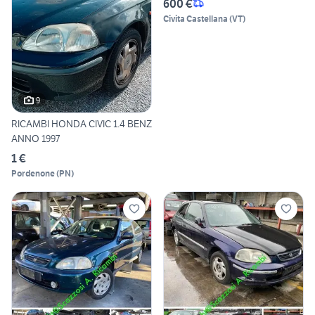
600 €
Civita Castellana
(
VT
)
9
RICAMBI HONDA CIVIC 1.4 BENZ
ANNO 1997
1 €
Pordenone
(
PN
)