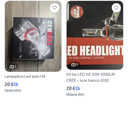
6
3
Kit fari LED H4 30W 5000LM
Lampadina Led auto H4
CREE – luce bianco 6150
20 €
20 €
Vasto
(
CH
)
Milano
(
MI
)