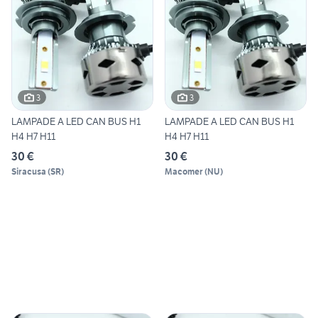
3
3
LAMPADE A LED CAN BUS H1
LAMPADE A LED CAN BUS H1
H4 H7 H11
H4 H7 H11
30 €
30 €
Siracusa
(
SR
)
Macomer
(
NU
)