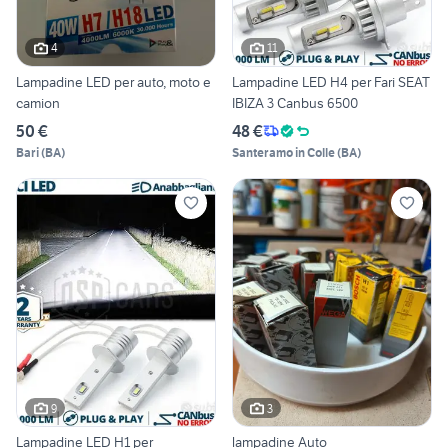
4
11
Lampadine LED per auto, moto e
Lampadine LED H4 per Fari SEAT
camion
IBIZA 3 Canbus 6500
50 €
48 €
Bari
(
BA
)
Santeramo in Colle
(
BA
)
9
3
Lampadine LED H1 per
lampadine Auto