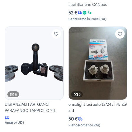
Luci Bianche CANbus
52 €
Santeramo in Colle
(
BA
)
6
6
DISTANZIALI FARI GANCI
ormalight luci auto 12/24v h4/h19
PARAFANGO TAPPI CLIO 2 II
led
50 €
Amaro
(
UD
)
Fiano Romano
(
RM
)