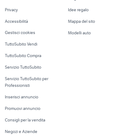
volvo v60 interni auto
mokka 2015
Nautica
lavoro
dodge viper auto
batteria 44ah
Privacy
Idee regalo
Garage e box
Caravan e Camper
Accessibilità
Mappa del sito
Loft, mansarde e
Veicoli commerciali
altro
Gestisci cookies
Modelli auto
Case vacanza
TuttoSubito Vendi
Uffici e Locali
TuttoSubito Compra
commerciali
Servizio TuttoSubito
elettronica
per la casa e la
sports e hobby
Servizio TuttoSubito per
persona
Informatica
Animali
Professionisti
Arredamento e
Console e
Accessori per
Casalinghi
Inserisci annuncio
Videogiochi
animali
Elettrodomestici
Promuovi annuncio
Audio/Video
Musica e Film
Giardino e Fai da te
Consigli per la vendita
Fotografia
Libri e Riviste
Abbigliamento e
Negozi e Aziende
Telefonia
Strumenti Musicali