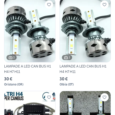
3
3
LAMPADE A LED CAN BUS H1
LAMPADE A LED CAN BUS H1
H4 H7 H11
H4 H7 H11
30 €
30 €
Oristano
(
OR
)
Olbia
(
OT
)