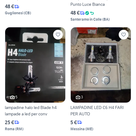
Punto Luce Bianca
48 €
48 €
Guglionesi
(
CB
)
Santeramo in Colle
(
BA
)
5
3
lampadine halo led Blade h4
LAMPADINE LED C6 H4 FARI
lampade a led per conv
PER AUTO
25 €
5 €
Roma
(
RM
)
Messina
(
ME
)