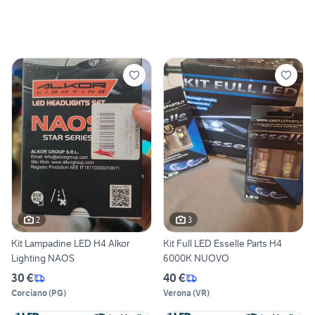
2
3
Kit Lampadine LED H4 Alkor
Kit Full LED Esselle Parts H4
Lighting NAOS
6000K NUOVO
30 €
40 €
Corciano
(
PG
)
Verona
(
VR
)