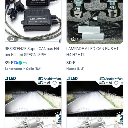
9
3
RESISTENZE Super CANbus H4
LAMPADE A LED CAN BUS H1
per Kit Led SPEGNI SPIA
H4 H7 H11
39 €
30 €
Santeramo in Colle
(
BA
)
Nuoro
(
NU
)