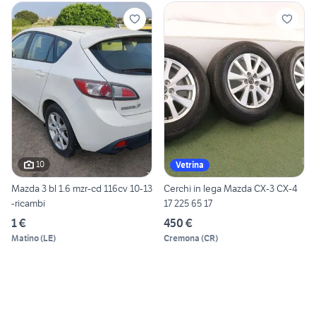
10
Vetrina
Mazda 3 bl 1.6 mzr-cd 116cv 10-13
Cerchi in lega Mazda CX-3 CX-4
-ricambi
17 225 65 17
1 €
450 €
Matino
(
LE
)
Cremona
(
CR
)