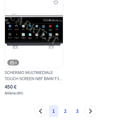
8
SCHERMO MULTIMEDIALE
TOUCH SCREEN NBT BMW F30
F31
450 €
Milano
(
MI
)
1
2
3