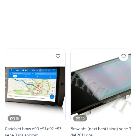
15
10
Cartablet bmw e90 e91 e92 e93
Bmw nbt (next best thing) serie 3
serie 3 ios android
dal 2011 gps