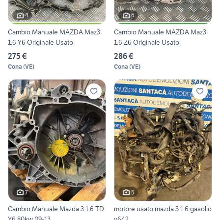
4
6
Cambio Manuale MAZDA Maz3
Cambio Manuale MAZDA Maz3
1.6 Y6 Originale Usato
1.6 Z6 Originale Usato
275 €
286 €
Cona
(
VE
)
Cona
(
VE
)
7
5
Cambio Manuale Mazda 3 1.6 TD
motore usato mazda 3 1.6 gasolio
Y6 80kw 09-13
y642