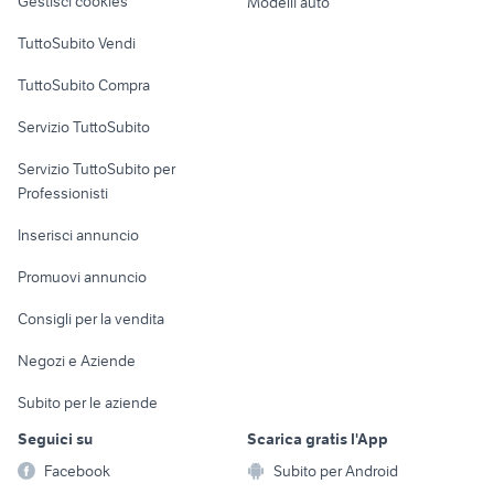
Gestisci cookies
Modelli auto
Case vacanza
TuttoSubito Vendi
Uffici e Locali
TuttoSubito Compra
commerciali
Servizio TuttoSubito
elettronica
per la casa e la
sports e hobby
Servizio TuttoSubito per
persona
Informatica
Animali
Professionisti
Arredamento e
Console e
Accessori per
Casalinghi
Inserisci annuncio
Videogiochi
animali
Elettrodomestici
Promuovi annuncio
Audio/Video
Musica e Film
Giardino e Fai da te
Consigli per la vendita
Fotografia
Libri e Riviste
Abbigliamento e
Negozi e Aziende
Telefonia
Strumenti Musicali
Accessori
Subito per le aziende
Sports
Tutto per i bambini
Seguici su
Scarica gratis l'App
Biciclette
Facebook
Subito per Android