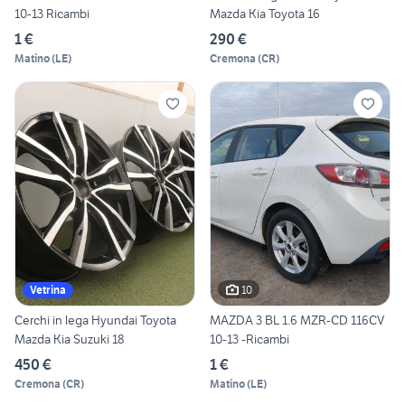
10-13 Ricambi
Mazda Kia Toyota 16
1 €
290 €
Matino
(
LE
)
Cremona
(
CR
)
10
Vetrina
Cerchi in lega Hyundai Toyota
MAZDA 3 BL 1.6 MZR-CD 116CV
Mazda Kia Suzuki 18
10-13 -Ricambi
450 €
1 €
Cremona
(
CR
)
Matino
(
LE
)