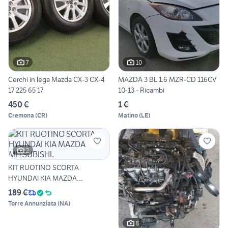
7
10
Cerchi in lega Mazda CX-3 CX-4
MAZDA 3 BL 1.6 MZR-CD 116CV
17 225 65 17
10-13 - Ricambi
450 €
1 €
Cremona
(
CR
)
Matino
(
LE
)
2
KIT RUOTINO SCORTA
HYUNDAI KIA MAZDA
MITSUBISHI.
189 €
Torre Annunziata
(
NA
)
8