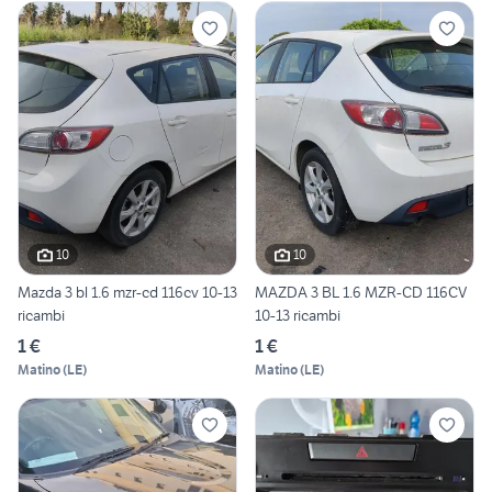
10
10
Mazda 3 bl 1.6 mzr-cd 116cv 10-13
MAZDA 3 BL 1.6 MZR-CD 116CV
ricambi
10-13 ricambi
1 €
1 €
Matino
(
LE
)
Matino
(
LE
)