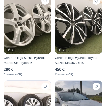
8
3
Cerchi in lega Suzuki Hyundai
Cerchi in lega Hyundai Toyota
Mazda Kia Toyota 16
Mazda Kia Suzuki 18
290 €
450 €
Cremona
(
CR
)
Cremona
(
CR
)