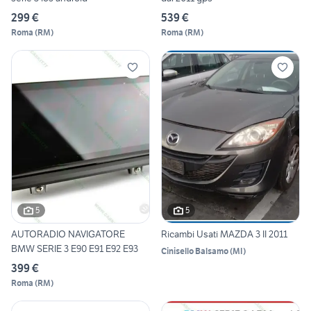
299 €
539 €
Roma
(
RM
)
Roma
(
RM
)
5
5
AUTORADIO NAVIGATORE
Ricambi Usati MAZDA 3 II 2011
BMW SERIE 3 E90 E91 E92 E93
Cinisello Balsamo
(
MI
)
399 €
Roma
(
RM
)