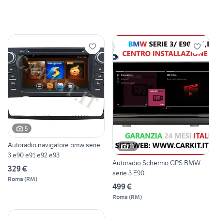
5
Autoradio navigatore bmw serie
11
3 e90 e91 e92 e93
Autoradio Schermo GPS BMW
329 €
serie 3 E90
Roma
(
RM
)
499 €
Roma
(
RM
)