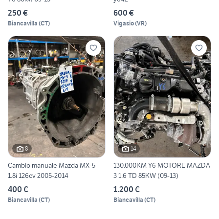
250 €
600 €
Biancavilla
(
CT
)
Vigasio
(
VR
)
8
14
Cambio manuale Mazda MX-5
130.000KM Y6 MOTORE MAZDA
1.8i 126cv 2005-2014
3 1.6 TD 85KW (09-13)
400 €
1.200 €
Biancavilla
(
CT
)
Biancavilla
(
CT
)