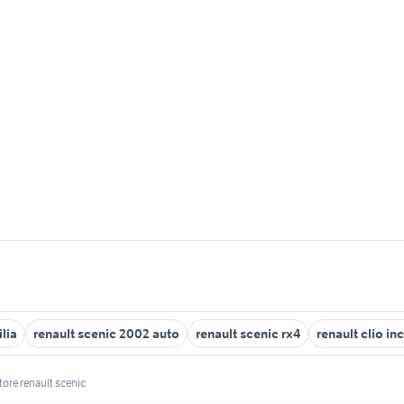
ilia
renault scenic 2002 auto
renault scenic rx4
renault clio in
tore renault scenic