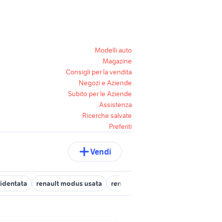
Modelli auto
Magazine
Consigli per la vendita
Negozi e Aziende
Subito per le Aziende
Assistenza
Ricerche salvate
Preferiti
Vendi
cidentata
renault modus usata
renault scenic 7 posti accessori a