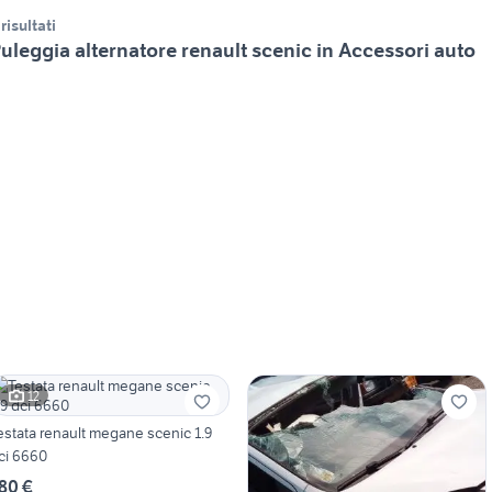
 risultati
uleggia alternatore renault scenic in Accessori auto
12
estata renault megane scenic 1.9
ci 6660
80 €