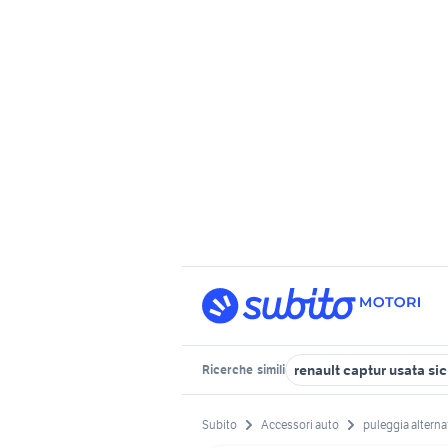
renault captur usata sic
Ricerche
simili
Subito
Accessori auto
puleggia alterna