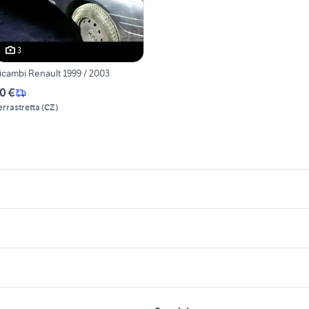
3
icambi Renault 1999 / 2003
0 €
errastretta
(
CZ
)
icherche simili
Suggerimenti
enault scenic 2010
puleggia mano
deo
nissan silvia
toyota corolla
enault scenic 2
auto usate chieti
enault scenic 2008
pick up 4x4 usati piemonte
fiat 1100 anni 50
dacia lodgy 7 posti
enault scenic 2011
golf 6
honda silver wing posteriori
doblo accessori au
lavoro e servizi
elettronica
per la casa e la