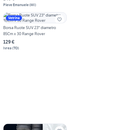
Pieve Emanuele
(
MI
)
Vetrina
Borsa Ruote SUV 23" diametro
85Cm x 30 Range Rover
129 €
Ivrea
(
TO
)