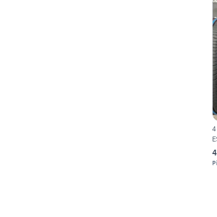
4
E
4
P