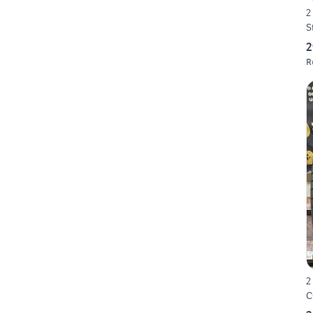
2
S
2
R
2
C