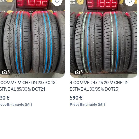
5
5
 GOMME MICHELIN 235 60 18
4 GOMME 245 45 20 MICHELIN
STIVE AL 85/90% DOT24
ESTIVE AL 90/95% DOT25
30 €
590 €
ieve Emanuele
(
MI
)
Pieve Emanuele
(
MI
)