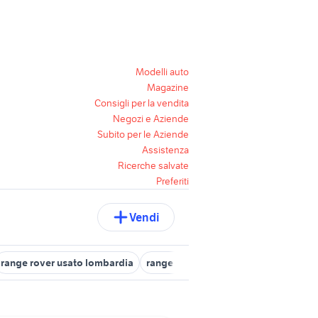
Modelli auto
Magazine
Consigli per la vendita
Negozi e Aziende
Subito per le Aziende
Assistenza
Ricerche salvate
Preferiti
Vendi
range rover usato lombardia
range rover 4x4
suv auto Palermo 