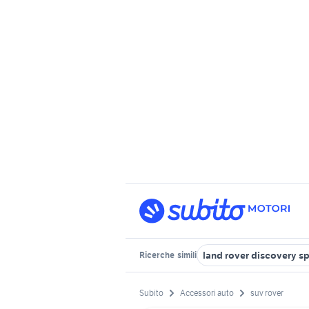
land rover discovery sp
Ricerche
simili
Subito
Accessori auto
suv rover