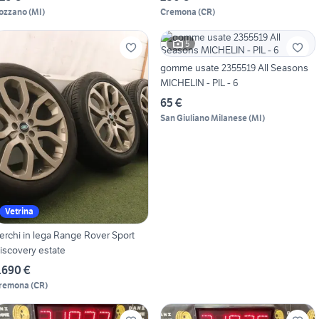
ozzano
(
MI
)
Cremona
(
CR
)
5
gomme usate 2355519 All Seasons
MICHELIN - PIL - 6
65 €
San Giuliano Milanese
(
MI
)
Vetrina
erchi in lega Range Rover Sport
iscovery estate
.690 €
remona
(
CR
)