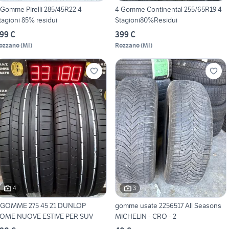
 Gomme Pirelli 285/45R22 4
4 Gomme Continental 255/65R19 4
tagioni 85% residui
Stagioni80%Residui
99 €
399 €
ozzano
(
MI
)
Rozzano
(
MI
)
4
3
 GOMME 275 45 21 DUNLOP
gomme usate 2256517 All Seasons
OME NUOVE ESTIVE PER SUV
MICHELIN - CRO - 2