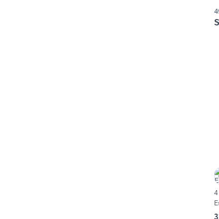
4
S
4
E
3