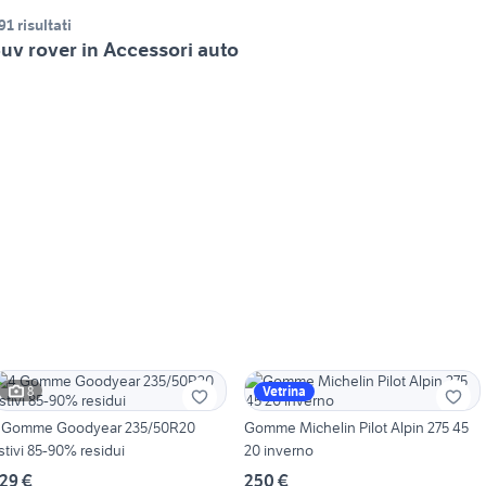
91 risultati
uv rover in Accessori auto
8
Vetrina
 Gomme Goodyear 235/50R20
Gomme Michelin Pilot Alpin 275 45
stivi 85-90% residui
20 inverno
29 €
250 €