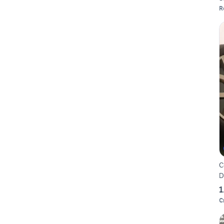
R
C
D
1
C