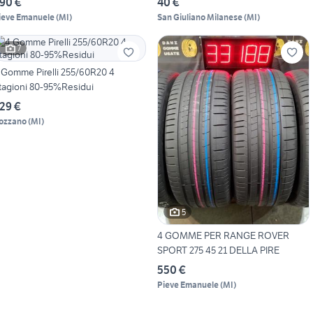
90 €
40 €
ieve Emanuele
(
MI
)
San Giuliano Milanese
(
MI
)
7
 Gomme Pirelli 255/60R20 4
tagioni 80-95%Residui
29 €
ozzano
(
MI
)
5
4 GOMME PER RANGE ROVER
SPORT 275 45 21 DELLA PIRE
550 €
Pieve Emanuele
(
MI
)