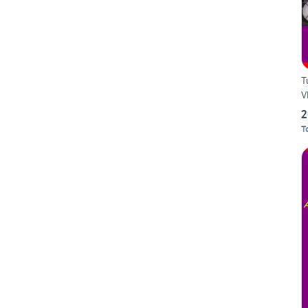
T
V
2
T