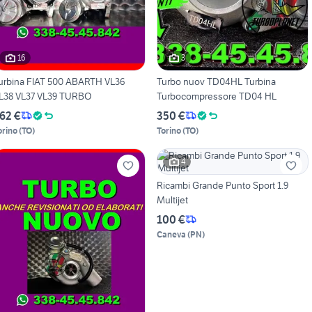
16
3
urbina FIAT 500 ABARTH VL36
Turbo nuov TD04HL Turbina
L38 VL37 VL39 TURBO
Turbocompressore TD04 HL
62 €
350 €
orino
(
TO
)
Torino
(
TO
)
4
Ricambi Grande Punto Sport 1.9
Multijet
100 €
Caneva
(
PN
)