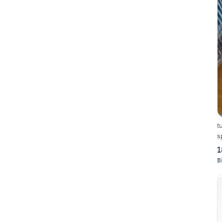
t
s
1
B