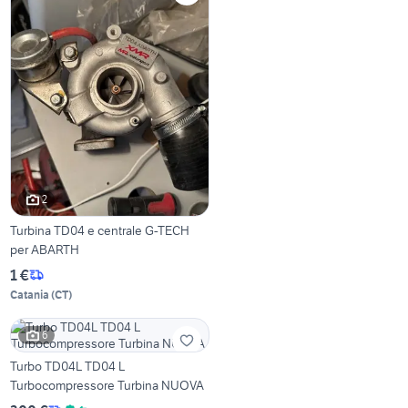
2
Turbina TD04 e centrale G-TECH
per ABARTH
1 €
Catania
(
CT
)
6
Turbo TD04L TD04 L
Turbocompressore Turbina NUOVA