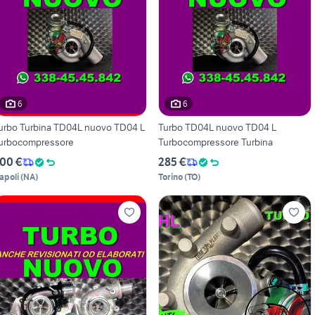
6
6
urbo Turbina TD04L nuovo TD04 L
Turbo TD04L nuovo TD04 L
urbocompressore
Turbocompressore Turbina
00 €
285 €
apoli
(
NA
)
Torino
(
TO
)