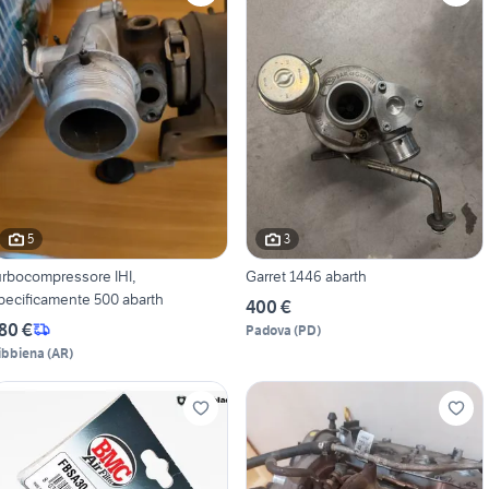
5
3
urbocompressore IHI,
Garret 1446 abarth
pecificamente 500 abarth
400 €
80 €
Padova
(
PD
)
ibbiena
(
AR
)