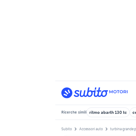
ritmo abarth 130 tc
c
Ricerche
simili
Subito
Accessori auto
turbina grande 