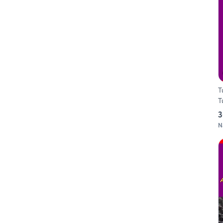
T
T
3
N