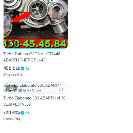
3
Turbo Turbina AVIONAL GT1446
ABARTH T-JET GT 1446
450 €
Milano
(
MI
)
7
Turbo Elaborato 500 ABARTH VL36
VL38 VL37 VL39
720 €
Roma
(
RM
)