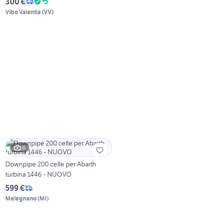
300 €
Vibo Valentia
(
VV
)
6
Downpipe 200 celle per Abarth
turbina 1446 - NUOVO
599 €
Melegnano
(
MI
)