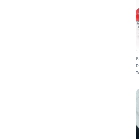
K
p
T