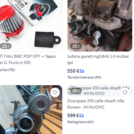
4
5
IT Filtro BMC POP OFF + Tappo
turbina garrett mgt1446 1.4 multiair
er G. Punto e 500
tjet
orino
(
TO
)
550 €
Termini Imerese
(
PA
)
6
Downpipe 200 celle Abarth Alfa
Romeo - IHI NUOVO
599 €
Melegnano
(
MI
)