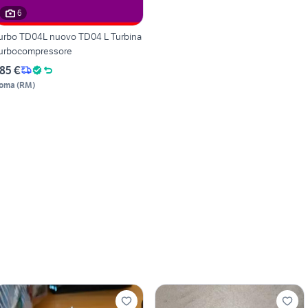
6
urbo TD04L nuovo TD04 L Turbina
urbocompressore
85 €
oma
(
RM
)