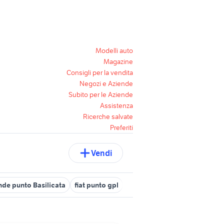
Modelli auto
Magazine
Consigli per la vendita
Negozi e Aziende
Subito per le Aziende
Assistenza
Ricerche salvate
Preferiti
Vendi
ande punto Basilicata
fiat punto gpl
tartarughe grandi
copricerc